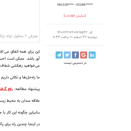
-
091218*****
021887*****
[نمایش اطلاعات]
کد: 140112217201619542
معرفی 6 محلول لوله بازکن خانگی + فرمول ساخت
دوشنبه 22 اسفند 01 ساعت 11:43
این برای همه اتفاق می اف
آور باشد. ممکن است احسا
در دسترس نیست
می‌خواهید زهکشی شفاف با
ما راه‌حل‌ها و نکاتی داریم
پیشنهاد مطالعه:
رفع گرفت
علاقه مندان به محیط زی
بنابراین چگونه این کار با
در اینجا چندین راه برای 