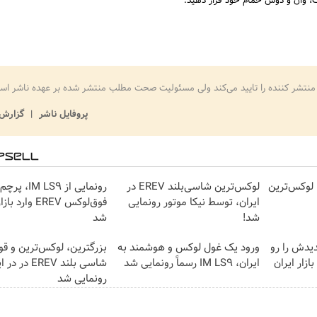
، وان و دوش حمام خود قرار دهید.
منتشر کننده را تایید می‌کند ولی مسئولیت صحت مطلب منتشر شده بر عهده ناشر اس
پروفایل ناشر
گزارش 
رونمایی رسمی IM LS9 لوکس‌ترین
لوکس‌ترین شاسی‌بلند EREV در
رونمایی از IM LS9، 
ایران، توسط نیکا موتور رونمایی
فوق‌لوکس EREV وار
شد!
شد
دیدش را رو
ورود یک غول لوکس و هوشمند به
بزرگترین، لوکس‌ترین و قو
 وارد بازار ایران
ایران، IM LS9 رسماً رونمایی شد
شاسی بلند EREV در
رونمایی شد