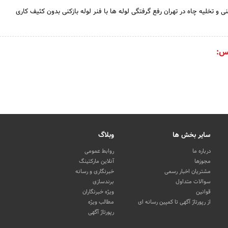
نی و تخلیه چاه در تهران رفع گرفتگی لوله ها با فنر لوله بازکنی بدون کثیف کاری
س:
سایر بخش ها
وبلاگ
درباره ما
روابط عمومی
مجوزها
آنلاین مارکتینگ
مشتریان اخبار رسمی
خبرنگاری و رسانه
سوالات متداول
برندسازی
قوانین
ویژه خبرنگاران
از رپورتاژ آگهی تا کمپین رسانه ای
مطالب ویژه
رپورتاژ آگهی