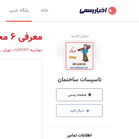
اخبار
خانه
پایگاه خبری
رسمی
-
معرفی 6 محلول لوله بازکن خانگی + فرمول ساخت
منتشر کننده:
اخبار
دوشنبه 01/12/22
،
تهران
,
تایید
شده
شرکت‌ها،
تاسیسات ساختمان
سازمان‌ها
و
صفحه رسمی
روابط
دنبال کنید
عمومی‌ها
اطلاعات تماس