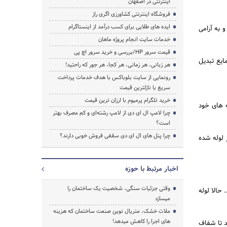
اینترنتی در اصفهان
فروشگاه اینترنتی کشاورزی اگری راز
ایده های طلایی برای کسب درآمد از اینستاگرام
 به آرامی
خدمات سایت انجام پروژه ماهان
قیمت سرور HP/بررسی و خرید سرور اچ پی
ایع تبدیل
هر زبانی، هر زمانی، هر کجا، هر جور که راحتید!
رونمایی از سایت بلوباکس با هدف خدمات پرداخت
سریع با نازلترین قیمت
خرید تلگرام پرمیوم با ارزان ترین قیمت
ه های خود
چرا لامپ ال ای دی از لامپ رشته‌ای و کم مصرف بهتر
است؟
چرا پنل های ال ای دی سقفی فروش خوبی دارند؟
 لوله شده
اخبار مرتبط با حوزه
وقتی جزئیات سنگی، شخصیت یک ساختمان را
1 فنجان سرکه دنبال کنید. حالا لوله
میسازد
ملات خشک، متریال نوین صنعت ساختمان که هزینه‌
های اجرا را کاهش میدهد!
د تا شفاف