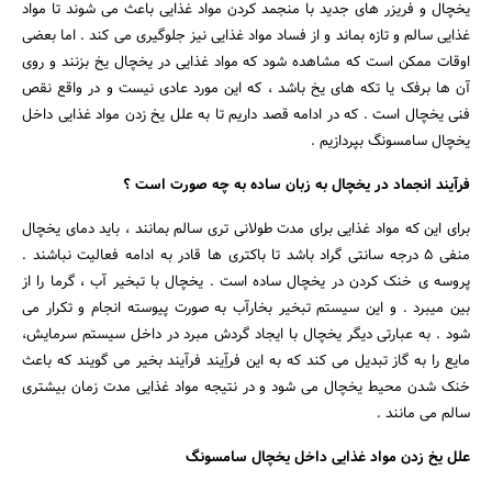
یخچال و فریزر های جدید با منجمد کردن مواد غذایی باعث می شوند تا مواد
غذایی سالم و تازه بماند و از فساد مواد غذایی نیز جلوگیری می کند . اما بعضی
اوقات ممکن است که مشاهده شود که مواد غذایی در یخچال یخ بزنند و روی
آن ها برفک یا تکه های یخ باشد ، که این مورد عادی نیست و در واقع نقص
فنی یخچال است . که در ادامه قصد داریم تا به علل یخ زدن مواد غذایی داخل
یخچال سامسونگ بپردازیم .
فرآیند انجماد در یخچال به زبان ساده به چه صورت است ؟
برای این که مواد غذایی برای مدت طولانی تری سالم بمانند ، باید دمای یخچال
منفی 5 درجه سانتی گراد باشد تا باکتری ها قادر به ادامه فعالیت نباشند .
پروسه ی خنک کردن در یخچال ساده است . یخچال با تبخیر آب ، گرما را از
بین میبرد . و این سیستم تبخیر بخارآب به صورت پیوسته انجام و تکرار می
شود . به عبارتی دیگر یخچال با ایجاد گردش مبرد در داخل سیستم سرمایش،
مایع را به گاز تبدیل می کند که به این فرآِیند فرآیند بخیر می گویند که باعث
خنک شدن محیط یخچال می شود و در نتیجه مواد غذایی مدت زمان بیشتری
سالم می مانند .
جستجو
علل یخ زدن مواد غذایی داخل یخچال سامسونگ