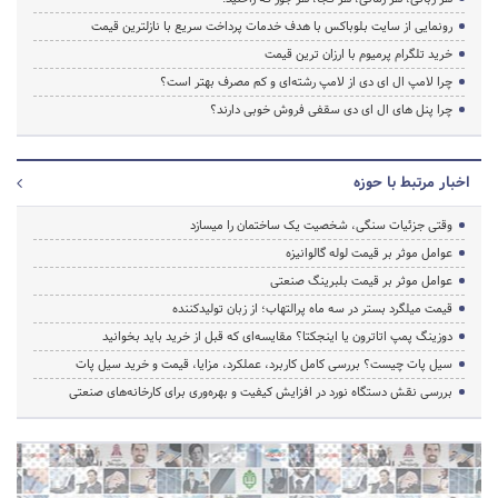
رونمایی از سایت بلوباکس با هدف خدمات پرداخت سریع با نازلترین قیمت
خرید تلگرام پرمیوم با ارزان ترین قیمت
چرا لامپ ال ای دی از لامپ رشته‌ای و کم مصرف بهتر است؟
چرا پنل های ال ای دی سقفی فروش خوبی دارند؟
اخبار مرتبط با حوزه
وقتی جزئیات سنگی، شخصیت یک ساختمان را میسازد
عوامل موثر بر قیمت لوله گالوانیزه
عوامل موثر بر قیمت بلبرینگ صنعتی
قیمت میلگرد بستر در سه ماه پرالتهاب؛ از زبان تولیدکننده
دوزینگ پمپ اتاترون یا اینجکتا؟ مقایسه‌ای که قبل از خرید باید بخوانید
سیل پات چیست؟ بررسی کامل کاربرد، عملکرد، مزایا، قیمت و خرید سیل پات
بررسی نقش دستگاه نورد در افزایش کیفیت و بهره‌وری برای کارخانه‌های صنعتی