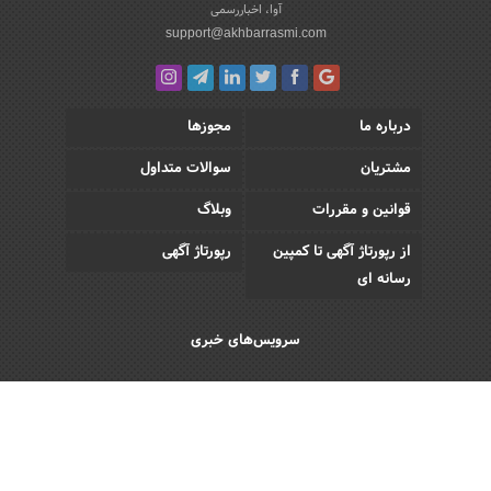
آوا، اخباررسمی
support@akhbarrasmi.com
درباره ما
مجوزها
مشتریان
سوالات متداول
قوانین و مقررات
وبلاگ
از رپورتاژ آگهی تا کمپین
رپورتاژ آگهی
رسانه ای
سرویس‌های خبری
اقتصادی
اجتماعی
فرهنگی
ورزش
سبک زندگی
رویداد