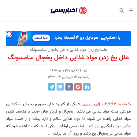
بازگشت
بازگشت
بازگشت
بازگشت
بازگشت
بازگشت
بازگشت
اخبار
رسمی
صفحه نخست پایگاه خبری
صفحه نخست ورزش
صفحه نخست رویداد
صفحه نخست فرهنگی
صفحه نخست اقتصادی
صفحه نخست اجتماعی
صفحه نخست سبک زندگی
-
اقتصادی
رسانه‌ها
تجارت و بازار
علم و آموزش
تازه‌های ورزش
حراج و تخفیف
سلامت و زیبایی
اخبار
اجتماعی
نشریات و کتاب
بهداشت و درمان
مکان‌های ورزشی
کارآفرینی و استارتاپ
روانشناسی و موفقیت
جشنواره، نمایشگاه و هما
علت یخ زدن مواد غذایی داخل یخچال سامسونگ
تایید
علل یخ زدن مواد غذایی داخل یخچال سامسونگ
شده
فرهنگی
مد و لباس
سینما و تئاتر
شهر و جامعه
تجهیزات ورزشی
مسابقه و فراخوان
نفت، انرژی و صنایع وابسته
شرکت‌ها،
کد: 140201107217018284
ورزش
موسیقی
باشگاه‌ها
حقوقی و قانون
سرگرمی و تفریح
تجارت الکترونیک و فناوری 
یک‌شنبه 13 فروردین 02، 14:12
سازمان‌ها
سبک زندگی
صنعت و تولید
هنرهای تجسمی
دکوراسیون و منزل
گردشگری و میراث فرهنگی
و
روابط
رویداد
صنایع دستی
محیط زیست
کسب و کار و خرده فروشی
یک‌شنبه 02/1/13
،
(اخبار رسمی)
:
یکی از کاربرد های ضروری یخچال ، نگهداری
طولانی مدت مواد غذایی می باشد . یخچال و فریزر های جدید با منجمد کردن
عمومی‌ها
تبلیغات و روابط عمومی
صنایع غذایی و کشاورزی
مواد غذایی باعث می شوند تا مواد غذایی سالم و تازه بماند و از فساد مواد
غذایی نیز جلوگیری می کند . اما بعضی اوقات ممکن است که مشاهده شود که
کار و استخدام
مواد غذایی در یخچال یخ بزنند و روی آن ها برفک ...