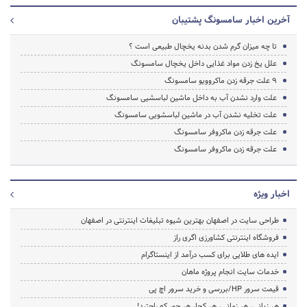
آخرین اخبار سامسونگ پشتیبان
تا چه میزان گرم شدن بدنه یخچال طبیعی است ؟
علل یخ زدن مواد غذایی داخل یخچال سامسونگ
9 علت جرقه زدن ماکروویو سامسونگ
علت وارد نشدن آب به داخل ماشین لباسشیی سامسونگ
علت تخلیه نشدن آب در ماشین لباسشویی سامسونگ
علت جرقه زدن ماکروفر سامسونگ
علت جرقه زدن ماکروفر سامسونگ
اخبار ویژه
طراحی سایت در اصفهان بهترین شیوه تبلیغات اینترنتی در اصفهان
فروشگاه اینترنتی کشاورزی اگری راز
ایده های طلایی برای کسب درآمد از اینستاگرام
خدمات سایت انجام پروژه ماهان
قیمت سرور HP/بررسی و خرید سرور اچ پی
هر زبانی، هر زمانی، هر کجا، هر جور که راحتید!