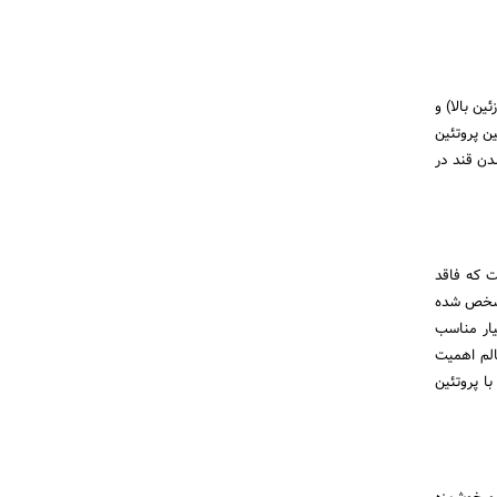
ین بالا) و
بع غنی برای تامین پروتئین
دن قند در
 که فاقد
 مشخص شده
یار مناسب
 سالم اهمیت
ا پروتئین