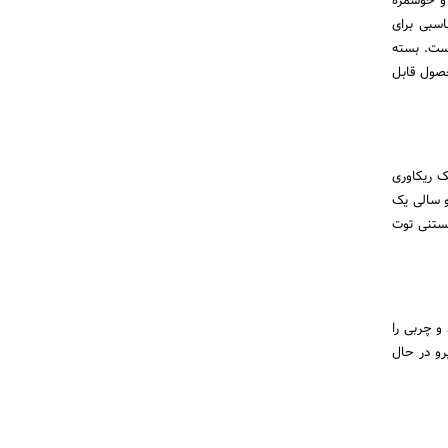
 و خوشمزه
 غنای پروتئین 6 درصدی گزینه مناسبی برای
شیک کاله پرو است. بسته
حصول قابل
ای یک ریکاوری
و سالی یک
بستنی توت
و چربی را
رو در حال