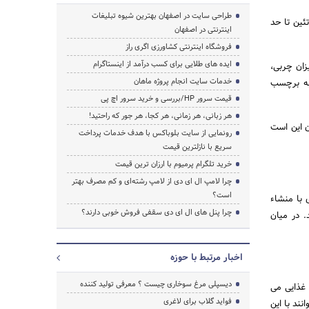
طراحی سایت در اصفهان بهترین شیوه تبلیغات
تئین تا حد
اینترنتی در اصفهان
فروشگاه اینترنتی کشاورزی اگری راز
جستجو
ایده های طلایی برای کسب درآمد از اینستاگرام
زان چربی،
خدمات سایت انجام پروژه ماهان
 به برچسب
قیمت سرور HP/بررسی و خرید سرور اچ پی
هر زبانی، هر زمانی، هر کجا، هر جور که راحتید!
ن این است
رونمایی از سایت بلوباکس با هدف خدمات پرداخت
سریع با نازلترین قیمت
خرید تلگرام پرمیوم با ارزان ترین قیمت
چرا لامپ ال ای دی از لامپ رشته‌ای و کم مصرف بهتر
است؟
 با منشاء
چرا پنل های ال ای دی سقفی فروش خوبی دارند؟
. در میان
اخبار مرتبط با حوزه
دیسپلی مرغ سوخاری چیست ؟ معرفی تولید کننده
 غذایی می
فواید گلاب برای لاغری
نند با این