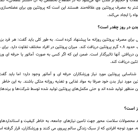
لات و حجیم تر شدن آنها می‌شود که در اصطلاح تخصصی به آن «سنتز عضلانی» گفت
یشتر به مصرف پروتئین وی علاقه‌مند هستند این است که پروتئین وی برای عضله‌سازی
ه را ایجاد می‌کند.
 بدن در روز چقدر است؟
رای مصرف پروتئین روزانه ما پیشنهاد کرده است. به طور کلی باید گفت: هر فرد بزر
به ازای هر کیلو وزن بدنش، حدود 0.8 گرم پروتئین دریافت کند. میزان پروتئین در افراد مختلف تفاوت دارد. 
ین دریافتی آنها تاثیرگذار است. ضمن این که اگر کسی به صورت آماتور یا حرفه ای ور
تئین دریافت کند.
اسایی پروتئین مورد نیاز ورزشکاران حرفه ای و آماتور وجود دارد؛ اما باید گفت 
تئین مورد نیاز بدن خود صرفا به مواد غذایی و تغذیه روزانه متکی باشند. به این خاطر 
ن منظور تولید شده اند و حتی مکمل‌های پروتئین تولید شده توسط شرکت‌ها و برند‌های
از است؟
ولید محصولات سلامت محور جهت تامین نیازهای جامعه، به خاطر کیفیت و استانداردهای 
، مورد توجه افرادی که از سبک زندگی سالم پیروی می کنند و ورزشکاران، قرار گرفته ا