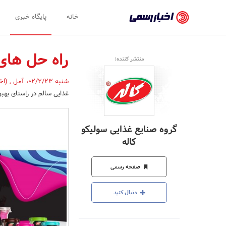
اخبار
خانه
پایگاه خبری
رسمی
-
راه حل های
منتشر کننده:
اخبار
شنبه 02/2/23
،
آمل
,
(اخ
تایید
غذایی سالم در راستای به
شده
شرکت‌ها،
گروه صنایع غذایی سولیکو
سازمان‌ها
کاله
و
صفحه رسمی
روابط
عمومی‌ها
دنبال کنید