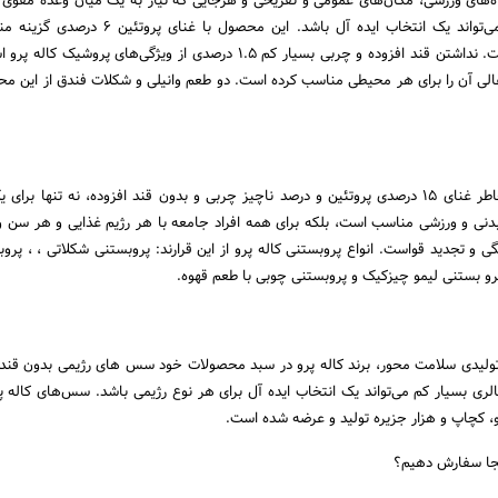
اه‌های ورزشی، مکان‌های عمومی و تفریحی و هرجایی که نیاز به یک میان وعده مقوی
باشد، پروشیک کاله پرو می‌تواند یک انتخاب ایده آل باشد. این محصول با
ساعات تمرین و تحرک است. نداشتن قند افزوده و چربی بسیار کم 1.5 درصدی از ویژگی‌های پرو
الی آن را برای هر محیطی مناسب کرده است. دو طعم وانیلی و شکلات فندق از این م
این میان وعده عالی به خاطر غنای 15 درصدی پروتئین و درصد ناچیز چربی و بدون قند افزوده، نه تنها بر
دنی و ورزشی مناسب است، بلکه برای همه افراد جامعه با هر رژیم غذایی و هر سن 
ی و تجدید قواست. انواع پروبستنی کاله پرو از این قرارند: پروبستنی شکلاتی ، ، پرو
و بستنی لیمو چیزکیک و پروبستنی چوبی با طعم قهوه.
لیدی سلامت محور، برند کاله پرو در سبد محصولات خود سس های رژیمی بدون قند 
کالری بسیار کم می‌تواند یک انتخاب ایده آل برای هر نوع رژیمی باشد. سس‌های کاله پ
، کچاپ و هزار جزیره تولید و عرضه شده است.
کجا سفارش دهیم؟