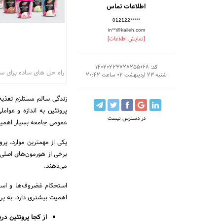
اطلاعات تماس
012122*****
in**@kalleh.com
[نمایش اطلاعات]
کد: 14020223728255068
راه حل های ساده برای س
شنبه 23 اردیبهشت 02 ساعت 20:42
زندگی سالم مستلزم تغذیه 
پروتئین به اندازه و عوام
در دسترس نیست
عمومی جامعه بسیار اهمیت
یکی از مهمترین موارد، پر
برخی از هورمون‌های اصلی، 
می‌دهند.
استحکام غضروف‌ها و است
اهمیت بیشتری دارد. به پر
از کجا پروتئین در