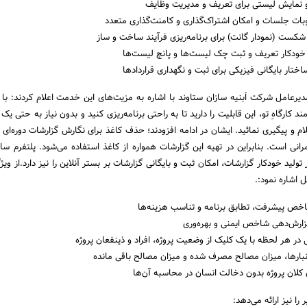
 و نمایش لیستی برای تعریف و مدیریت وظایف
ات جلسات و امکان اشتراک‌گذاری و کامنت‌گذاری متعدد
 شکست (نمودار گانت) برای برنامه‌ریزی فرآیند ساخت و ساز
 خودکار تعریف و ثبت چک لیست‌ها و پانچ لیست‌ها
ساختار بایگانی فیزیکی برای ثبت و نگهداری قراردادها
یرعامل شرکت اَبنیه سازان ستاوند با اشاره به مزیت‌های این خدمت اعلام کردند: با ا
ارگاهِ تو، این قابلیت را دارید تا به راحتی برنامه‌‌ریزی کنید و بدون نیاز به حتی یک
علام و پیگیری نمائید. ایشان در ادامه افزودند؛ حذف کاغذ برای نگارش گزارشات دوره‌ای 
مرانی است. بنابراین در تهیه این گزارشات همواره از کاغذ استفاده می‌شود. پلتفرم س
 تولید خودکار گزارشات، امکان ثبت و بایگانی گزارشات بر بستر آنلاین را نیز دارد.از ویژ
 اشاره نمود:.
خص پیشرفت، تطابق برنامه و تناسب هزینه‌ها
زارش‌دهی شاخص ایمنی و بهره‌وری
 در هر لحظه با یک کلیک از وضعیت پروژه، افراد و ذینفعان پروژه
ارها، میزان مصالح مصرف شده و میزان مصالح باقی مانده
لان پروژه بدون دخالت انسان در محاسبه آن‌ها
ر را نیز ارائه می‌دهد: