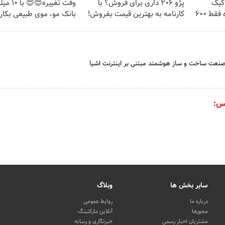
⏳فرصت محدود!! 3000گیگ
پژو 206 داری برای فروش؟ با
وقت تغییره
اینترنت خانگی 180 روزه فقط 600
کارنامه به بهترین قیمت بفروش!
بانک مو، موی طبیعی بکار
ر صنعت ساخت و ساز هوشمند مبتنی بر اینترنت اشیا
س:
سایر بخش ها
وبلاگ
درباره ما
روابط عمومی
مجوزها
آنلاین مارکتینگ
مشتریان اخبار رسمی
خبرنگاری و رسانه