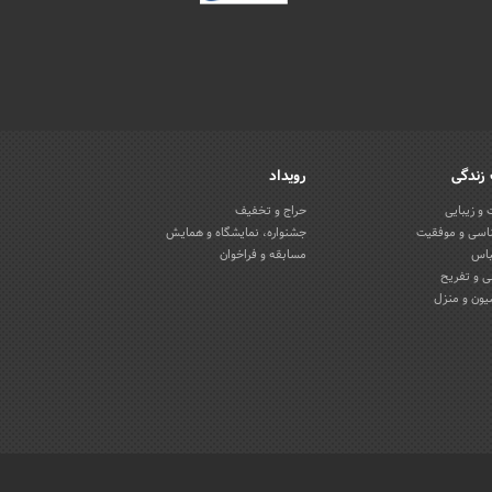
زندگی
رویداد
و زیبایی
حراج و تخفیف
اسی و موفقیت
جشنواره، نمایشگاه و همایش
باس
مسابقه و فراخوان
 و تفریح
یون و منزل