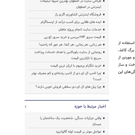
طراحی سایت در اصفهان بهترین شیوه تبلیغات
اینترنتی در اصفهان
فروشگاه اینترنتی کشاورزی اگری راز
ایده های طلایی برای کسب درآمد از اینستاگرام
خدمات سایت انجام پروژه ماهان
قیمت سرور HP/بررسی و خرید سرور اچ پی
ستفاده از
هر زبانی، هر زمانی، هر کجا، هر جور که راحتید!
 برگ کاغذ،
رونمایی از سایت بلوباکس با هدف خدمات پرداخت
و موردی از
سریع با نازلترین قیمت
اخت و ساز
خرید تلگرام پرمیوم با ارزان ترین قیمت
گی‌های این
چرا لامپ ال ای دی از لامپ رشته‌ای و کم مصرف بهتر
است؟
چرا پنل های ال ای دی سقفی فروش خوبی دارند؟
اخبار مرتبط با حوزه
وقتی جزئیات سنگی، شخصیت یک ساختمان را
میسازد
عوامل موثر بر قیمت لوله گالوانیزه