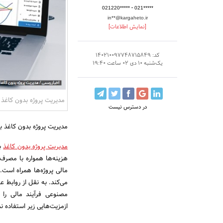
-
021220*****
021*****
in**@kargaheto.ir
[نمایش اطلاعات]
کد: 140210097748715849
یک‌شنبه 10 دی 02 ساعت 19:40
مدیریت پروژه بدون کاغذ
در دسترس نیست
مدیریت پروژه بدون کاغذ با پ
مدیریت پروژه بدون کاغذ
با
هزینه‌ها همواره با مصر
مالی پروژه‌ها همراه است.
می‌کند. به نقل از روابط 
مصنوعی فرآیند مالی را ب
ازمزیت‌هایی زیر استفاده نم