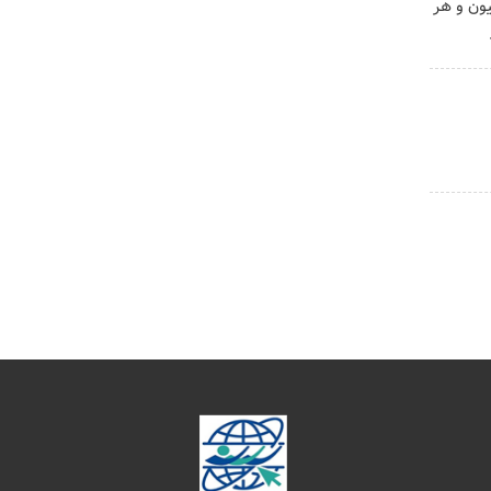
😍😍 با 10 میلیون و هر