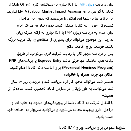
برای دریافت
ویزای IMP
یا ICT نیازی به دعوتنامه کاری (Job Offer) از
کانادا یا گواهی LMIA (Labour Market Impact Assessment) ندارید.
این برنامه‌ها به شما این امکان را می‌دهند که بدون این مراحل،
کسب‌وکار خود را به کانادا منتقل کنید.
بدون نیاز به مدرک زبان
برای اقدام به دریافت ویزای IMP یا ICT نیازی به ارائه مدرک زبان
ندارید. این موضوع می‌تواند برای بسیاری از متقاضیان، یک مزیت بزرگ
باشد.
فرصت برای اقامت دائم
پس از دریافت مجوز کار، با رعایت شرایط لازم، می‌توانید از طریق
جستجو
برنامه‌های مختلف مهاجرتی مانند
Express Entry
یا برنامه‌های
PNP
(Provincial Nominee Program)
برای اقامت دائم کانادا اقدام کنید.
امکان مهاجرت همراه با خانواده
همسر شما می‌تواند مجوز کار آزاد دریافت کند و فرزندان زیر ۱۸ سال
شما می‌توانند به طور رایگان در مدارس کانادا تحصیل کنند.
ساده‌تر از
همیشه
با انتقال شرکت به کانادا، شما از پیچیدگی‌های مربوط به جاب آفر و
مراحل اداری پیچیده معاف می‌شوید و می‌توانید سریع‌تر به اهداف خود
دست یابید.
شرایط عمومی برای دریافت ویزای IMP کانادا: