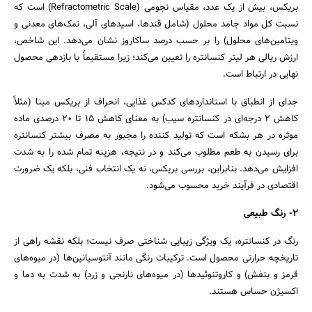
بریکس، بیش از یک عدد، مقیاس نجومی (Refractometric Scale) است که
نسبت کل مواد جامد محلول (شامل قندها، اسیدهای آلی، نمک‌های معدنی و
ویتامین‌های محلول) را بر حسب درصد ساکاروز نشان می‌دهد. این شاخص،
ارزش ریالی هر لیتر کنسانتره را تعیین می‌کند؛ زیرا مستقیماً با بازدهی محصول
نهایی در ارتباط است.
جدای از انطباق با استانداردهای کدکس غذایی، انحراف از بریکس مبنا (مثلاً
کاهش ۲ درجه‌ای در کنسانتره سیب) به معنای کاهش ۱۵ تا ۲۰ درصدی ماده
موثره در هر بشکه است که تولید کننده را مجبور به مصرف بیشتر کنسانتره
برای رسیدن به طعم مطلوب می‌کند و در نتیجه، هزینه تمام شده را به شدت
افزایش می‌دهد. بنابراین، بررسی بریکس، نه یک انتخاب فنی، بلکه یک ضرورت
اقتصادی در فرآیند خرید محسوب می‌شود.
2- رنگ طبیعی
رنگ در کنسانتره، یک ویژگی زیبایی‌ شناختی صرف نیست؛ بلکه نقشه راهی از
جستجو
تاریخچه حرارتی محصول است. ترکیبات رنگی مانند آنتوسیانین‌ها (در میوه‌های
قرمز و بنفش) و کاروتنوئیدها (در میوه‌های نارنجی و زرد) به شدت به دما و
اکسیژن حساس هستند.