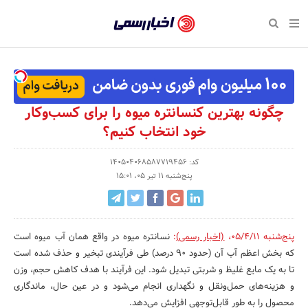
بازگشت
بازگشت
بازگشت
بازگشت
بازگشت
بازگشت
بازگشت
اخبار
رسمی
صفحه نخست پایگاه خبری
صفحه نخست ورزش
صفحه نخست رویداد
صفحه نخست فرهنگی
صفحه نخست اقتصادی
صفحه نخست اجتماعی
صفحه نخست سبک زندگی
-
اقتصادی
رسانه‌ها
تجارت و بازار
علم و آموزش
تازه‌های ورزش
حراج و تخفیف
سلامت و زیبایی
اخبار
اجتماعی
نشریات و کتاب
بهداشت و درمان
مکان‌های ورزشی
کارآفرینی و استارتاپ
روانشناسی و موفقیت
جشنواره، نمایشگاه و هما
چگونه بهترین کنسانتره میوه را برای کسب‌وکار
تایید
خود انتخاب کنیم؟
شده
فرهنگی
مد و لباس
سینما و تئاتر
شهر و جامعه
تجهیزات ورزشی
مسابقه و فراخوان
نفت، انرژی و صنایع وابسته
شرکت‌ها،
کد: 140504068587719456
ورزش
موسیقی
باشگاه‌ها
حقوقی و قانون
سرگرمی و تفریح
تجارت الکترونیک و فناوری 
پنج‌شنبه 11 تیر 05، 15:01
سازمان‌ها
سبک زندگی
صنعت و تولید
هنرهای تجسمی
دکوراسیون و منزل
گردشگری و میراث فرهنگی
و
روابط
رویداد
صنایع دستی
محیط زیست
کسب و کار و خرده فروشی
پنج‌شنبه 05/4/11
،
(اخبار رسمی)
:
نسانتره میوه در واقع همان آب میوه است
عمومی‌ها
که بخش اعظم آب آن (حدود ۹۰ درصد) طی فرآیندی تبخیر و حذف شده است
تبلیغات و روابط عمومی
صنایع غذایی و کشاورزی
تا به یک مایع غلیظ و شربتی تبدیل شود. این فرآیند با هدف کاهش حجم، وزن
و هزینه‌های حمل‌ونقل و نگهداری انجام می‌شود و در عین حال، ماندگاری
کار و استخدام
محصول را به طور قابل‌توجهی افزایش می‌دهد.