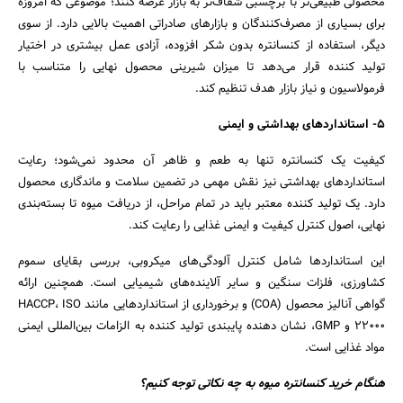
محصولی طبیعی‌تر با برچسبی شفاف‌تر به بازار عرضه کنند؛ موضوعی که امروزه
برای بسیاری از مصرف‌کنندگان و بازارهای صادراتی اهمیت بالایی دارد. از سوی
دیگر، استفاده از کنسانتره بدون شکر افزوده، آزادی عمل بیشتری در اختیار
تولید کننده قرار می‌دهد تا میزان شیرینی محصول نهایی را متناسب با
فرمولاسیون و نیاز بازار هدف تنظیم کند.
5- استانداردهای بهداشتی و ایمنی
کیفیت یک کنسانتره تنها به طعم و ظاهر آن محدود نمی‌شود؛ رعایت
استانداردهای بهداشتی نیز نقش مهمی در تضمین سلامت و ماندگاری محصول
دارد. یک تولید کننده معتبر باید در تمام مراحل، از دریافت میوه تا بسته‌بندی
نهایی، اصول کنترل کیفیت و ایمنی غذایی را رعایت کند.
این استانداردها شامل کنترل آلودگی‌های میکروبی، بررسی بقایای سموم
کشاورزی، فلزات سنگین و سایر آلاینده‌های شیمیایی است. همچنین ارائه
گواهی آنالیز محصول (COA) و برخورداری از استانداردهایی مانند HACCP، ISO
22000 و GMP، نشان‌ دهنده پایبندی تولید کننده به الزامات بین‌المللی ایمنی
مواد غذایی است.
هنگام خرید کنسانتره میوه به چه نکاتی توجه کنیم؟