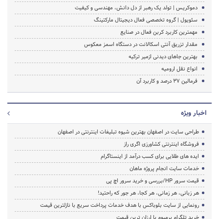
دموکریس | تولد یک رهبر از دل دانش، مهندسی و کیفیت
سئویول | گروه تخصصی فعال دیجیتال مارکتینگ
مهمترین کاربرد کربن فعال در صنایع
مقدار تزریق آنتی اسکالانت در دستگاه اسمز معکوس
بهترین جاهای دیدنی ازمیر ترکیه
انواع نقل ارومیه
فرمالین 37 درصد و کاربرد آن
اخبار ویژه
طراحی سایت در اصفهان بهترین شیوه تبلیغات اینترنتی در اصفهان
فروشگاه اینترنتی کشاورزی اگری راز
ایده های طلایی برای کسب درآمد از اینستاگرام
خدمات سایت انجام پروژه ماهان
قیمت سرور HP/بررسی و خرید سرور اچ پی
هر زبانی، هر زمانی، هر کجا، هر جور که راحتید!
رونمایی از سایت بلوباکس با هدف خدمات پرداخت سریع با نازلترین قیمت
خرید تلگرام پرمیوم با ارزان ترین قیمت