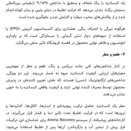
یک کنسانتره با رنگ شفاف و منطبق با شاخص L*a*b* (مقیاس بین‌المللی
سنجش رنگ)، نشان می‌دهد که فرآیند تغلیظ در دمای پایین و زمان کوتاه انجام
شده و از واکنش‌های مخرب میلارد و کاراملی شدن جلوگیری شده است.
هرگونه تیرگی یا انحراف رنگی، هشداری برای اکسیداسیون آنزیمی (PPO) یا
استفاده از میوه‌های دچار تنش گرمایی یا سرمازدگی است که بر پایداری
امولسیون و ظاهر نهایی محصول در قفسه فروشگاه تاثیر منفی می‌گذارد.
3- طعم و عطر
در کنار شاخص‌های فنی مانند بریکس و رنگ، طعم و عطر از مهم‌ترین
معیارهای ارزیابی کیفیت کنسانتره میوه به شمار می‌روند. این دو ویژگی،
شاخص‌های ارگانولپتیک (حسی) هستند که نقش تعیین‌ کننده‌ای در پذیرش
محصول توسط مصرف‌ کننده نهایی دارند و کیفیت واقعی کنسانتره را به‌ خوبی
نشان می‌دهند.
عطر یک کنسانتره حاصل ترکیب پیچیده‌ای از استرها، الکل‌ها، آلدئیدها و
ترپن‌ها است که در فرآیند تغلیظ تحت تاثیر دما و فشار قرار می‌گیرند. در
کارخانه‌های پیشرفته، از سیستم Aroma Recovery برای جداسازی این ترکیبات
فرار پیش از تبخیر آب و بازگرداندن آن‌ها پس از تغلیظ استفاده می‌شود؛