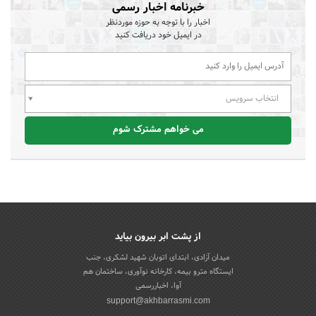
خبرنامه اخبار رسمی
اخبار را با توجه به حوزه موردنظر
در ایمیل خود دریافت کنید
انتخاب سرویس
می خواهم مشترک شوم
از پشت ابر بیرون بیاید
میدان آزادی، ابتدای اتوبان شهید لشکری، جنب
ایستگاه مترو بیمه، کارخانه نوآوری، ساختمان هم
آوا، اخباررسمی
support@akhbarrasmi.com