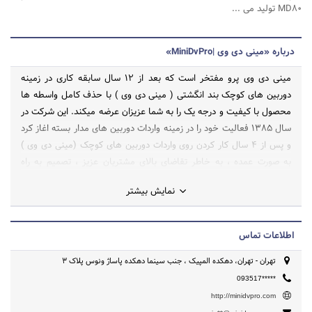
MD80 تولید می ...
درباره «مینی دی وی |MiniDvPro»
مینی دی وی پرو مفتخر است که بعد از 12 سال سابقه کاری در زمینه
دوربین های کوچک بند انگشتی ( مینی دی وی ) با حذف کامل واسطه ها
محصول با کیفیت و درجه یک را به شما عزیزان عرضه میکند. این شرکت در
سال 1385 فعالیت خود را در زمینه واردات دوربین های مدار بسته اغاز کرد
و پس از 4 سال کار کردن روی واردات دوربین های کوچک (مینی دی وی )
به صورت عمده ، به خاطر تقاضای بالای مشتریان عزیز ، تصمیم به راه
اندازی این سایت و فروش محصولات به صورت عرضه مستقیم و تک
نمایش بیشتر
فروشی به سر تا سر ایران اقدام نمودیم .
اطلاعات تماس
تهران - تهران، دهکده المپیک ، جنب سینما دهکده پاساژ ونوس پلاک ۳
093517*****
http://minidvpro.com