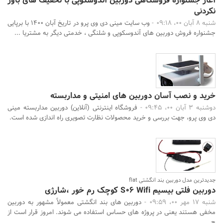
آغاز جشنواره فروشگاهی دوربین آندوسکوپی با تخفیف های باور
نکردنی
شنبه 8 آبان 00، 09:18 -
وب سایت مینی دی وی پرو در تاریخ آبان 1400 با برپایی
جشنواره فروش دوربین های آندوسکوپی و شلنگی ، خدمتی دیگر به مشتریا ...
خرید و نصب آسان دوربین های امنیتی و مداربسته
دوشنبه 3 آبان 00، 09:45 -
فروشگاه اینترنتی (آنلاین) دوربین مداربسته مینی
دی وی پرو، جهت بررسی و خرید محصولات نظارت تصویری راه اندازی شده است.
جستجو
جدیدترین مدل دوربین بند انگشتی flat
دوربین فلتی بیسیم S06 Wifi کوچک رم خور ،شارژی
شنبه 17 مهر 00، 09:59 -
دوربین های بند انگشتی معمولاً مشهور به دوربین
مخفی هستند یعنی در پروژه های حساس استفاده می شوند. امروز قرار است از
ج ...