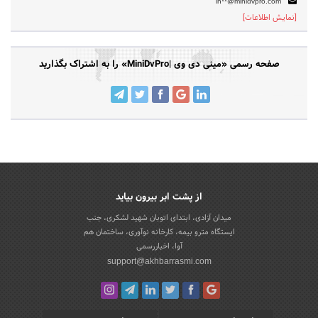
in**@minidvpro.com
[نمایش اطلاعات]
صفحه رسمی «مینی دی وی |MiniDvPro» را به اشتراک بگذارید
از پشت ابر بیرون بیاید
میدان آزادی، ابتدای اتوبان شهید لشکری، جنب
ایستگاه مترو بیمه، کارخانه نوآوری، ساختمان هم
آوا، اخباررسمی
support@akhbarrasmi.com