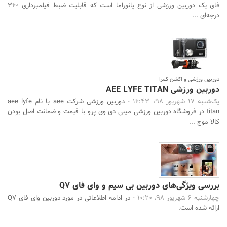
فای یک دوربین ورزشی از نوع پانوراما است که قابلیت ضبط فیلمبرداری 360
درجه‌ای ...
دوربین ورزشی و اکشن کمرا
دوربین ورزشی AEE LYFE TITAN
یک‌شنبه 17 شهریور 98، 16:43 -
دوربین ورزشی شرکت aee با نام aee lyfe
titan در فروشگاه دوربین ورزشی مینی دی وی پرو با قیمت و ضمانت اصل بودن
کالا موج ...
بررسی ویژگی‌های دوربین بی سیم و وای فای Q7
چهارشنبه 6 شهریور 98، 10:20 -
در ادامه اطلاعاتی در مورد دوربین وای فای Q7
ارائه شده است.