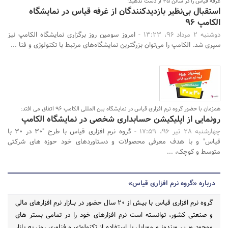
غرفه قیاس را در سالن 35 از دست ندهید!
استقبال بی‌نظیر بازدیدکنندگان از غرفه قیاس در نمایشگاه
الکامپ 96
دوشنبه 2 مرداد 96، 13:23 -
امروز سومین روز برگزاری نمایشگاه الکامپ نیز
سپری شد. الکامپ را می‌توان بزرگترین نمایشگاه‌های مرتبط با تکنولوژی و فنا ...
همزمان با حضور گروه نرم افزاری قیاس در نمایشگاه بین المللی الکامپ 96 اتفاق می افتد:
رونمایی از اپلیکیشن حسابداری شخصی در نمایشگاه الکامپ
چهارشنبه 28 تیر 96، 17:59 -
گروه نرم افزاری قیاس با طرح "30 در 30 با
قیاس" و با هدف معرفی محصولات و دستاوردهای خود حوزه های شرکتی
متوسط و کوچک، ...
درباره «گروه نرم افزاری قیاس»
گروه نرم افزاری قیاس با بیـش از 20 سال حضور در بــازار نرم افزارهای مالی
و صنعتی کشور، توانسته است نرم افزارهای خود را در تمامی بستر های
موجود وب ، ویندوز و موبایل با استفاده از تکنولوژی و فناوری روز، به بازار