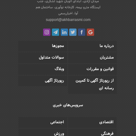
میدان آزادی، ابتدای اتوبان شهید لشکری، جنب
ایستگاه مترو بیمه، کارخانه نوآوری، ساختمان هم
آوا، اخباررسمی
support@akhbarrasmi.com
درباره ما
مجوزها
مشتریان
سوالات متداول
قوانین و مقررات
وبلاگ
از رپورتاژ آگهی تا کمپین
رپورتاژ آگهی
رسانه ای
سرویس‌های خبری
اقتصادی
اجتماعی
فرهنگی
ورزش