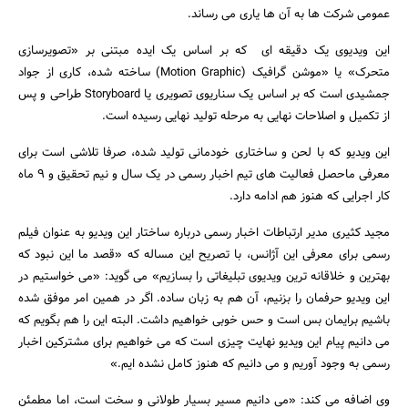
عمومی شرکت ها به آن ها یاری می رساند.
این ویدیوی یک دقیقه ای که بر اساس یک ایده مبتنی بر «تصویرسازی
متحرک» یا «موشن گرافیک (Motion Graphic) ساخته شده، کاری از جواد
جمشیدی است که بر اساس یک سناریوی تصویری یا Storyboard طراحی و پس
از تکمیل و اصلاحات نهایی به مرحله تولید نهایی رسیده است.
این ویدیو که با لحن و ساختاری خودمانی تولید شده، صرفا تلاشی است برای
معرفی ماحصل فعالیت های تیم اخبار رسمی در یک سال و نیم تحقیق و 9 ماه
کار اجرایی که هنوز هم ادامه دارد.
مجید کثیری مدیر ارتباطات اخبار رسمی درباره ساختار این ویدیو به عنوان فیلم
رسمی برای معرفی این آژانس، با تصریح این مساله که «قصد ما این نبود که
جستجو
بهترین و خلاقانه ترین ویدیوی تبلیغاتی را بسازیم» می گوید: «می خواستیم در
این ویدیو حرفمان را بزنیم، آن هم به زبان ساده. اگر در همین امر موفق شده
باشیم برایمان بس است و حس خوبی خواهیم داشت. البته این را هم بگویم که
می دانیم پیام این ویدیو نهایت چیزی است که می خواهیم برای مشترکین اخبار
رسمی به وجود آوریم و می دانیم که هنوز کامل نشده ایم.»
وی اضافه می کند: «می دانیم مسیر بسیار طولانی و سخت است، اما مطمئن