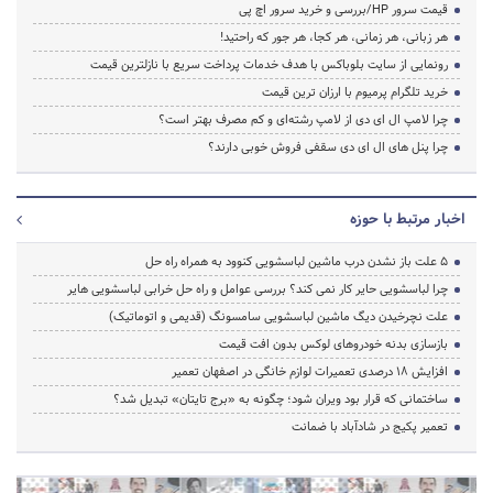
قیمت سرور HP/بررسی و خرید سرور اچ پی
هر زبانی، هر زمانی، هر کجا، هر جور که راحتید!
رونمایی از سایت بلوباکس با هدف خدمات پرداخت سریع با نازلترین قیمت
خرید تلگرام پرمیوم با ارزان ترین قیمت
چرا لامپ ال ای دی از لامپ رشته‌ای و کم مصرف بهتر است؟
چرا پنل های ال ای دی سقفی فروش خوبی دارند؟
اخبار مرتبط با حوزه
5 علت باز نشدن درب ماشین لباسشویی کنوود به همراه راه حل
چرا لباسشویی حایر کار نمی کند؟ بررسی عوامل و راه حل خرابی لباسشویی هایر
علت نچرخیدن دیگ ماشین لباسشویی سامسونگ (قدیمی و اتوماتیک)
بازسازی بدنه خودروهای لوکس بدون افت قیمت
افزایش ۱۸ درصدی تعمیرات لوازم خانگی در اصفهان تعمیر
ساختمانی که قرار بود ویران شود؛ چگونه به «برج تایتان» تبدیل شد؟
تعمیر پکیج در شادآباد با ضمانت