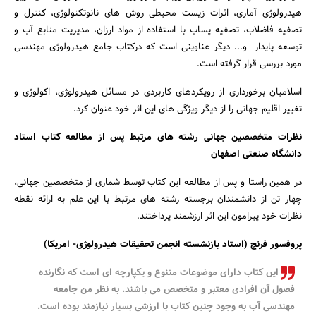
هیدرولوژی آماری، اثرات زیست محیطی روش های نانوتکنولوژی، کنترل و
تصفیه فاضلاب، تصفیه پساب با استفاده از مواد ارزان، مدیریت منابع آب و
توسعه پایدار و... دیگر عناوینی است که درکتاب جامع هیدرولوژی مهندسی
مورد بررسی قرار گرفته است.
اسلامیان برخورداری از رویکردهای کاربردی در مسائل هیدرولوژی، اکولوژی و
تغییر اقلیم جهانی را از دیگر ویژگی های این اثر خود عنوان کرد.
نظرات متخصصین جهانی رشته های مرتبط پس از مطالعه کتاب استاد
دانشگاه صنعتی اصفهان
در همین راستا و پس از مطالعه این کتاب توسط شماری از متخصصین جهانی،
چهار تن از دانشمندان برجسته رشته های مرتبط با این علم به ارائه نقطه
نظرات خود پیرامون این اثر ارزشمند پرداختند.
پروفسور فرنچ (استاد بازنشسته انجمن تحقیقات هیدرولوژی- امریکا)
این کتاب دارای موضوعات متنوع و یکپارچه ای است که نگارنده
فصول آن افرادی معتبر و متخصص می باشند. به نظر من جامعه
مهندسی آب به وجود چنین کتاب با ارزشی بسیار نیازمند بوده است.