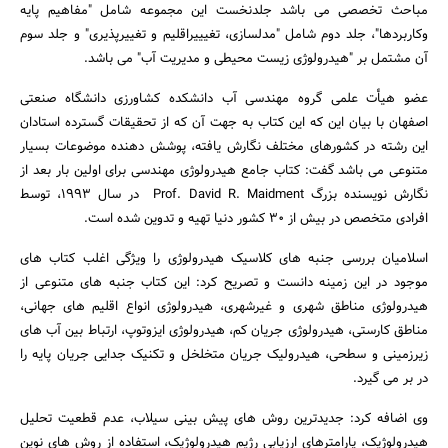
مباحث تخصصی می باشد جلدنخست این مجموعه شامل "مفاهیم پایه
وکاربردها"، جلد دوم شامل "مدلسازی، تغیییراقلیم و تغییرپذیری" و جلد سوم
آن مشتمل بر "هیدرولوژی زیست محیطی و مدیریت آب" می باشد.
عضو هیأت علمی گروه مهندسی آب دانشکده کشاورزی دانشگاه صنعتی
اصفهان با بیان این که این کتاب به جهت آن که از تحقیقات گسترده استادان
این رشته در کشورهای مختلف نگارش یافته، پوشش دهنده موضوعات بسیار
متنوعی می باشد گفت: کتاب جامع هیدرولوژی مهندسی برای اولین بار بعد از
نگارش نویسنده بزرگ Prof. David R. Maidment در سال 1993، توسط
افرادی متخصص در بیش از 30 کشور دنیا تهیه و تدوین شده است.
اسلامیان بررسی جنبه های کلاسیک هیدرولوژی را ویژگی اغلب کتاب های
موجود در این زمینه دانست و تصریح کرد: این کتاب جنبه های متنوعی از
هیدرولوژی مناطق شهری و غیرشهری، هیدرولوژی انواع اقلیم های جهانی،
مناطق کارستی، هیدرولوژی جریان کم، هیدرولوژی ایزوتوپ، ارتباط بین آب های
زیرزمینی و سطحی، هیدرولیک جریان متخلخل و تکنیک جدایی جریان پایه را
جستجو
در بر می گیرد.
وی اضافه کرد: جدیدترین روش های پیش بینی سیلاب، عدم قطعیت تحلیل
هیدرولوژیک، پارامترهای ارزیابی رژیم هیدرولوژیک، استفاده از روش های نوین