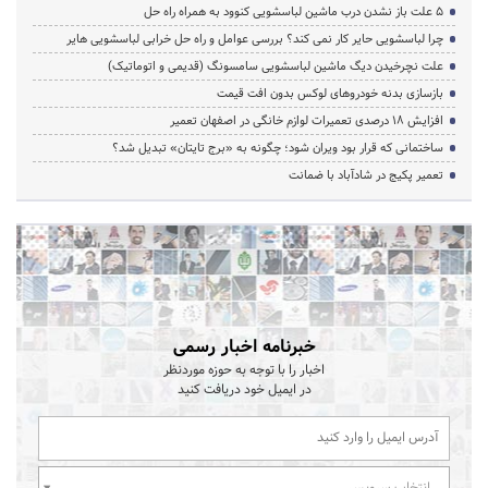
5 علت باز نشدن درب ماشین لباسشویی کنوود به همراه راه حل
چرا لباسشویی حایر کار نمی کند؟ بررسی عوامل و راه حل خرابی لباسشویی هایر
علت نچرخیدن دیگ ماشین لباسشویی سامسونگ (قدیمی و اتوماتیک)
بازسازی بدنه خودروهای لوکس بدون افت قیمت
افزایش ۱۸ درصدی تعمیرات لوازم خانگی در اصفهان تعمیر
ساختمانی که قرار بود ویران شود؛ چگونه به «برج تایتان» تبدیل شد؟
تعمیر پکیج در شادآباد با ضمانت
خبرنامه اخبار رسمی
اخبار را با توجه به حوزه موردنظر
در ایمیل خود دریافت کنید
انتخاب سرویس