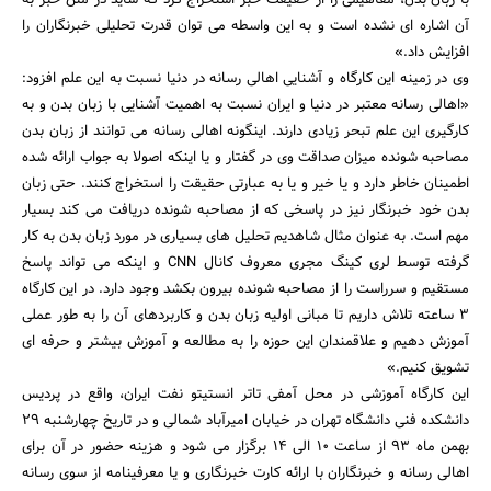
با زبان بدن، مفاهیمی را از حقیقت خبر استخراج کرد که شاید در متن خبر به
آن اشاره ای نشده است و به این واسطه می توان قدرت تحلیلی خبرنگاران را
افزایش داد.»
وی در زمینه این کارگاه و آشنایی اهالی رسانه در دنیا نسبت به این علم افزود:
«اهالی رسانه معتبر در دنیا و ایران نسبت به اهمیت آشنایی با زبان بدن و به
کارگیری این علم تبحر زیادی دارند. اینگونه اهالی رسانه می توانند از زبان بدن
مصاحبه شونده میزان صداقت وی در گفتار و یا اینکه اصولا به جواب ارائه شده
اطمینان خاطر دارد و یا خیر و یا به عبارتی حقیقت را استخراج کنند. حتی زبان
بدن خود خبرنگار نیز در پاسخی که از مصاحبه شونده دریافت می کند بسیار
مهم است. به عنوان مثال شاهدیم تحلیل های بسیاری در مورد زبان بدن به کار
گرفته توسط لری کینگ مجری معروف کانال CNN و اینکه می تواند پاسخ
مستقیم و سرراست را از مصاحبه شونده بیرون بکشد وجود دارد. در این کارگاه
3 ساعته تلاش داریم تا مبانی اولیه زبان بدن و کاربردهای آن را به طور عملی
آموزش دهیم و علاقمندان این حوزه را به مطالعه و آموزش بیشتر و حرفه ای
تشویق کنیم.»
این کارگاه آموزشی در محل آمفی تاتر انستیتو نفت ایران، واقع در پردیس
دانشکده فنی دانشگاه تهران در خیابان امیرآباد شمالی و در تاریخ چهارشنبه 29
بهمن ماه 93 از ساعت 10 الی 14 برگزار می شود و هزینه حضور در آن برای
اهالی رسانه و خبرنگاران با ارائه کارت خبرنگاری و یا معرفینامه از سوی رسانه