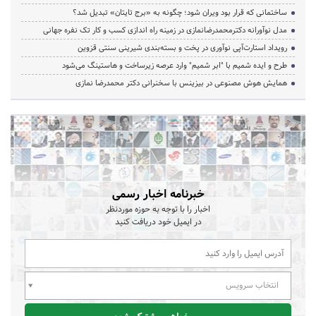
ساختمانی که قرار بود ویران شود؛ چگونه به «برج تایتان» تبدیل شد؟
مدل نوآورانه دکترمحمدرضانمازی در زمینه راه اندازی کسب و کار تک نفره جهانی
رویداد استارت‌آپی نوآوری در پخت و بسته‌بندی شیرینی سنتی قزوین
طرح و ایده شمیم با "ابر شمیم" وارد عرصه زیرساخت و هاستینگ می‌شود
همایش هوش مصنوعی در بیزینس با سخنرانی دکتر محمدرضا نمازی
خبرنامه اخبار رسمی
اخبار را با توجه به حوزه موردنظر
در ایمیل خود دریافت کنید
انتخاب سرویس