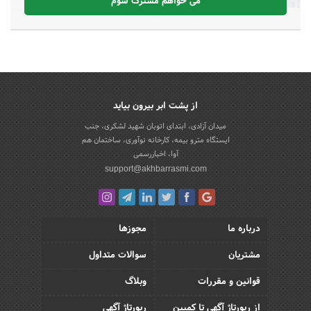
می خواهم مشترک شوم
از پشت ابر بیرون بیاید
میدان آزادی، ابتدای اتوبان شهید لشکری، جنب
ایستگاه مترو بیمه، کارخانه نوآوری، ساختمان هم
آوا، اخباررسمی
support@akhbarrasmi.com
درباره ما
مجوزها
مشتریان
سوالات متداول
قوانین و مقررات
وبلاگ
از رپورتاژ آگهی تا کمپین
رپورتاژ آگهی