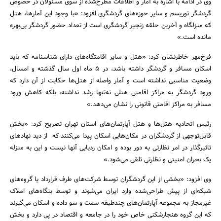
وی در ادامه با اشاره به آمار و اطلاعات مطرح‌شده از سوی مسئولان در خصوص
گردشگر توریسم و سایر حوزه‌های گردشگری افزود: «با وجود این آمارها، هتل
که منزلگاه و آخرین حلقه زنجیر گردشگری است از تعداد حضور گردشگر بی‌بهره
مانده است.»
فرخ‌مهر خاطرنشان کرد: «هتل و سایر اقامتگاه‌های دارای شناسنامه که باید
اسکان مسافر و گردشگر داشته باشد، در 5 ماه اول سال گذشته و امسال،
جستجو
وضعیت مناسبی نداشته است و آمار واصله از هتل‌ها حکایت از آن دارد که
ورود گردشگر به مراکز اقامتی ‌هتلی نه‌تنها رشد نداشته، بلکه کاهش ورود
مسافر به‌ مراکز اقامتی قانونی را نشان می‌دهد.»
رئیس اتحادیه هتل‌ها و هتل آپارتمان‌های استان تهران تصریح کرد: «بخش
قابل‌توجهی از گردشگران در مکان‌هایی اسکان پیدا می‌کنند که از دید نهادهای
تاثیرگذار در امر نظارتی به دور بوده و امکان ردیابی آنها نیست و این به منزله
یک بحران امنیتی و نظارتی تلقی می‌شود.»
وی افزود: «بخشی از این گردشگران توسط شرکت‌های طرف قرارداد یا گروه‌های
شبکه‌ای از پیش طراحی‌شده وارد ایران می‌شوند و توسط بنگاه‌های املاک
غیرمجاز به مجموعه آپارتمان‌های چندطبقه سمت و سو داده و اسکان می‌گیرند
که این گروه هنجارشکنی خاص خود را در جامعه و اقتصاد در پی دارد و بخش