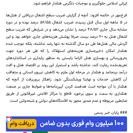
ایرانی اسلامی جلوگیری و موجبات دلگرمی هتلدار فراهم شود.
فرخ‌مهر در خاتمه افزود: آنچه از گزارش ضریب سطح اشغال دریافتی از هتل‌ها
در 5 ماهه اول سال قبل رسیده، ضریب اشغال 56/55 درصد بوده و در دوره
مشابه سال جاری 48/52 درصد را نشان می‌دهد و در شرایطی که ضریب سطح
اشغال هتل به 60 درصد برسد، صرفا پوشش هزینه‌های جاری خواهد بود و این
گردش مالی هتل‌ها طی دو سال گذشته نه تنها رشد نداشته، بلکه موجب شده
هتلدار امکان ذخیره‌سازی هزینه‌های استهلاک را که طی هر دوره جهت
به‌روزرسانی و بهسازی هتل الزاما بایستی به منظور پایداری در استانداردهای
تعریف‌شده رعایت کند، نداشته باشد و استمرار این روند بر اقتصاد هتل و افت
درآمد بینجامد و هتلدار در مرحله اول ملزم به کاهش نیروی انسانی و متعاقب
آن کاهش خدمات و نهایتا ورشکستگی شود. راهکار برون‌رفت از آنچه که
هتلدار با آن مواجه است هدفمند کردن آیین‌نامه‌ها و ضوابط جاری بر صنعت
هتلداری به سمت و سوی برخورد قاطع با مراکز اقامتی غیرقانونی از طریق
ضابطین مربوطه و عدم صدور مجوز به اقامتگاه‌های دولتی و شبه‌دولتی است.
### پایان خبر رسمی