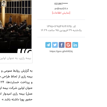
021867*****
pr@razi24.ir
[نمایش اطلاعات]
کد: 1395012954984835
یک‌شنبه 29 فروردین 95 ساعت 16:29
https://goo.gl/xhN1bj
بیمه رازی، به عنوان اولین
به گزارش روابط عمومی و ت
بیمه رازی از لحاظ طراحی 
و
عمل) بیمه رازی امیدوار اس
حضور پویا داشته باشد.»