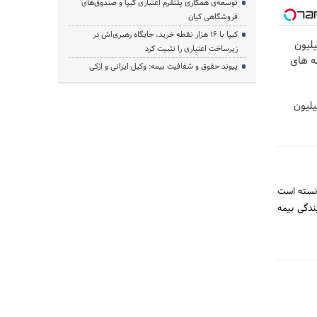
توسعه‌ی همکاری‌ پلتفرم اعتباری کیپا و صندوق‌های
فروشگاهی کیان
کیپا با ۱۶ هزار نقطه خرید، جایگاه رهبری‌اش در
لیون
زیرساخت اعتباری را تثبیت کرد
ه های
پیوند حقوق و شفافیت بیمه: وکیل ایرانی و ازکی
یلیون
ران از اوایل سال 1382 آغاز نمود و توانسته است
 توانمند و مجرب و دایر ساختن 42 شعبه و 1040 نمایندگی عمومی، 482 نمایندگی بیمه