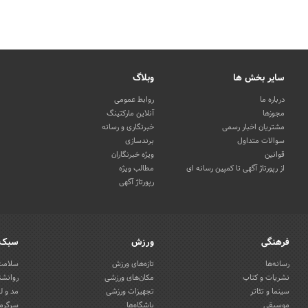
سایر بخش ها
وبلاگ
درباره ما
روابط عمومی
مجوزها
آنلاین مارکتینگ
مشتریان اخبار رسمی
خبرنگاری و رسانه
سوالات متداول
برندسازی
قوانین
ویژه خبرنگاران
از رپورتاژ آگهی تا کمپین رسانه ای
مطالب ویژه
رپورتاژ آگهی
فرهنگی
ورزش
سبک 
رسانه‌ها
تازه‌های ورزش
سلامت 
نشریات و کتاب
مکان‌های ورزشی
روانشن
سینما و تئاتر
تجهیزات ورزشی
مد و ل
موسیقی
باشگاه‌ها
سرگرمی