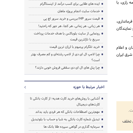
 رازی، با
ایده های طلایی برای کسب درآمد از اینستاگرام
خدمات سایت انجام پروژه ماهان
قیمت سرور HP/بررسی و خرید سرور اچ پی
مانداری،
هر زبانی، هر زمانی، هر کجا، هر جور که راحتید!
 نمایندگان
رونمایی از سایت بلوباکس با هدف خدمات پرداخت
.
سریع با نازلترین قیمت
خرید تلگرام پرمیوم با ارزان ترین قیمت
ن و اعلام
شرق ایران
چرا لامپ ال ای دی از لامپ رشته‌ای و کم مصرف بهتر
است؟
چرا پنل های ال ای دی سقفی فروش خوبی دارند؟
اخبار مرتبط با حوزه
آشنایی با روش‌های خرید کارت هدیه؛ از کارت بانکی تا
کارت‌های دیجیتال
ت.
مهم‌ترین اصطلاحات بانکی که هر فردی باید بداند
تبدیل شماره کارت بانکی به شبا و حساب با بلوتبدیل
تخلف
سرمایه گذاری در گواهی سپرده طلا بانک ها