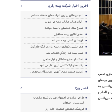
آخرین اخبار شرکت بیمه رازی
تندیس طلای برترین شرکت های منطقه شمالغرب
زائران عتبات عالیات بیمه می شوند
شروع سال تحصیلی با بیمه حوادث
جستجو
صدور آنلاین بیمه مسافرتی
قهرمانان کشتی بیمه عمر شدند
صدر نشینی تکواندوی بیمه رازی در لیگ جام کوثر
شعار بیمه های زندگی انتخاب شد
استاندارد سازی مشاغل و نیاز سنجی
رقابت‌های لیگ کشتی ایران آغاز می شود
اولویت صنعت بیمه، آموزش نمایندگان متخصص
‌سازی شعب
ن بیمه‌ای
ن‌المللی به
اخبار ویژه
 راستای شعار سال 95 (اقتصاد مقاومتی و اقدام و
بین‌الملل
طراحی سایت در اصفهان بهترین شیوه تبلیغات
اینترنتی در اصفهان
فروشگاه اینترنتی کشاورزی اگری راز