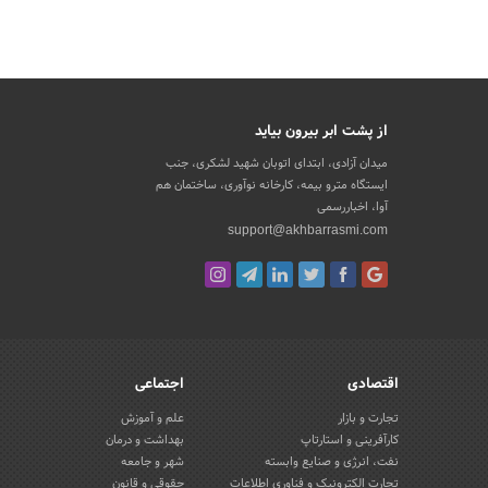
از پشت ابر بیرون بیاید
میدان آزادی، ابتدای اتوبان شهید لشکری، جنب
ایستگاه مترو بیمه، کارخانه نوآوری، ساختمان هم
آوا، اخباررسمی
support@akhbarrasmi.com
اقتصادی
اجتماعی
تجارت و بازار
علم و آموزش
کارآفرینی و استارتاپ
بهداشت و درمان
نفت، انرژی و صنایع وابسته
شهر و جامعه
تجارت الکترونیک و فناوری اطلاعات
حقوقی و قانون