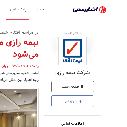
اخبار
خانه
پایگاه خبری
رسمی
-
در مراسم افتتاح شعب
منتشر کننده:
اخبار
بیمه رازی م
تایید
می‌شود
شده
شرکت‌ها،
یک‌شنبه 95/1/29
،
تهران
شرکت بیمه رازی
ارشد، شعبه سرپرستی شرق ک
سازمان‌ها
رتبه اعتبار بین‌المللی دریا
و
صفحه رسمی
روابط
دنبال کنید
عمومی‌ها
اطلاعات تماس