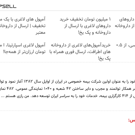
داروهای
1 میلیون تومان تخفیف خرید
آمپول های لاغری با یک می
ز داروخانه
داروهای لاغری با ارسال از
تخفیف | ارسال از داروخان
داروخانه و پک یخ!
معتبر
خرید شمش پلمپ طلاسی، از ۰.۵
خریدآمپول‌های لاغری از داروخانه
آمپول لاغری اسپارتینا، ا م
های اطرافت، ارسال فوری همراه با
تومان ارزان‌تر از همه‌جا!
پک یخ!
شرکت بیمه رازی فعالیت خود را به عنوان اولین شرکت بیمه خصوصی در ای
با استخدام بیش از 600 نفر همکار
 رازی هستم ...
س: