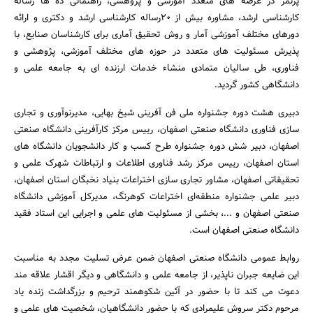
پرثمر در عرصه های متعدد آموزشی و پژوهشی، راهنمائی ده ها رساله
کارشناسی ارشد، مشاوره بیش از 20رساله کارشناسی ارشد و دکتری و ارائه
دورهای مختلف آموزشی آمار و روش تحقیق آماری برای کارشناسان صنایع، با
پذیرش مسئولیت های متعدد در حوزه های مختلف آموزشی، پژوهشی و
فناوری، طی سالیان متمادی منشاء خدمات ارزنده ای به جامعه علمی و
دانشگاهی کشور گردید.
جستجو
دبیری هشت دوره جشنواره ملی فن آفرینی شیخ بهایی، مدیرنوآوری و تجاری
سازی فناوری دانشگاه صنعتی اصفهان، رییس مرکز کارآفرینی دانشگاه صنعتی
اصفهان، دبیر شش دوره جشنواره طرح کسب و کار دانشجویان دانشگاه های
استان اصفهان، رییس مرکز رشد فناوری اطلاعات و ارتباطات شهرک علمی و
تحقیقاتی اصفهان، مشاور تجاری سازی اختراعات بنیاد نخبگان استان اصفهان،
دبیر علمی جشنواره منطقه‌ای اختراعات کوهرنگ، مدیرکل آموزشی دانشگاه
صنعتی اصفهان و ...، بخشی از مسئولیت های علمی و اجرایی این استاد فقید
دانشگاه صنعتی اصفهان است.
روابط عمومی دانشگاه صنعتی اصفهان ضمن عرض تسلیت مجدد به مناسبت
این ضایعه جبران ناپذیر، از جامعه علمی و دانشگاهی و دیگر اقشار علاقه مند
دعوت می کند تا با حضور در آئین شکوهمند ترحیم و بزرگداشت زنده یاد
مرحوم دکتر سروش علیمرادی که با حضور دانشگاهیان، شخصیت های علمی و