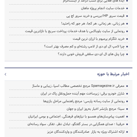
ایده های طلایی برای کسب درآمد از اینستاگرام
خدمات سایت انجام پروژه ماهان
قیمت سرور HP/بررسی و خرید سرور اچ پی
هر زبانی، هر زمانی، هر کجا، هر جور که راحتید!
رونمایی از سایت بلوباکس با هدف خدمات پرداخت سریع با نازلترین قیمت
خرید تلگرام پرمیوم با ارزان ترین قیمت
چرا لامپ ال ای دی از لامپ رشته‌ای و کم مصرف بهتر است؟
چرا پنل های ال ای دی سقفی فروش خوبی دارند؟
اخبار مرتبط با حوزه
معرفی Spamagezine.ir مرجع تخصصی مطالب اسپا، زیبایی و ماساژ
شارژر خودرو برقی؛ زیرساخت مهم آینده حمل‌ونقل پاک در ایران
رونمایی از سایت رسانه پارسی؛ مرجع راهنمایی مراحل بازی‌ها
سیتا؛ مرجع بازنشر اخبار به‌روز ایران و جهان
اهمیت پیام‌رسان‌های همسو با نیازهای فرهنگی، اجتماعی و بومی ایرانیان
حرفینا ؛ صدای همگرایی در بستر گفتگو، تبادل نظر، تفکر، سواد رسانه‌ای
ارائه اشتراک ویژه به بازار صادرکنندگان و واردکنندگان عزیز