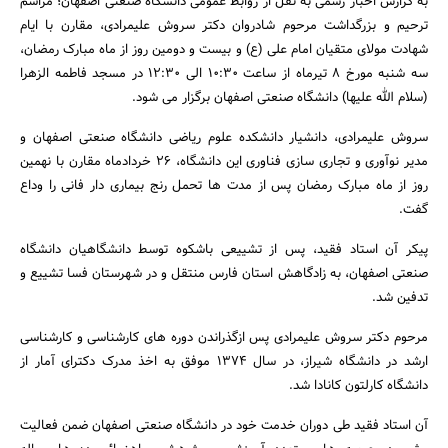
به گزارش اخبار رسمی به نقل از روابط عمومی دانشگاه صنعتی اصفهان؛ مراسم
ترحیم و بزرگداشت مرحوم شادروان دکتر سروش علیمرادی، مقارن با ایام
بانک، بیمه و سرمایه
شهادت مولای متقیان امام علی (ع) و بیست و دومین روز از ماه مبارک رمضان،
مسکن و ساختمان
سه شنبه مورخ 8 تیرماه از ساعت 10:30 الی 12:30 در مسجد فاطمه الزهرا
(سلام الله علیها) دانشگاه صنعتی اصفهان برگزار می شود.
سروش علیمرادی، دانشیار دانشکده علوم ریاضی دانشگاه صنعتی اصفهان و
مدیر نوآوری و تجاری سازی فناوری این دانشگاه، 26 خردادماه مقارن با نهمین
روز از ماه مبارک رمضان پس از مدت ها تحمل رنج بیماری دار فانی را وداع
گفت.
پیکر آن استاد فقید، پس از تشییعی باشکوه توسط دانشگاهیان دانشگاه
صنعتی اصفهان، به زادگاهش استان فارس منتقل و در شهرستان فسا تشییع و
تدفین شد.
مرحوم دکتر سروش علیمرادی پس ازگذراندن دوره های کارشناسی و کارشناسی
ارشد در دانشگاه شیراز، در سال 1374 موفق به اخذ مدرک دکترای آمار از
دانشگاه کارلتون کانادا شد.
آن استاد فقید طی دوران خدمت خود در دانشگاه صنعتی اصفهان ضمن فعالیت