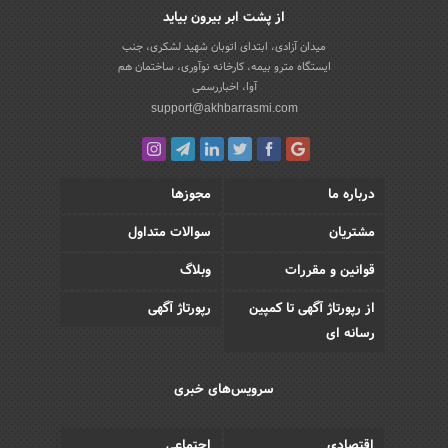
از پشت ابر بیرون بیاید
میدان آزادی، ابتدای اتوبان شهید لشکری، جنب
ایستگاه مترو بیمه، کارخانه نوآوری، ساختمان هم
آوا، اخباررسمی
support@akhbarrasmi.com
درباره ما
مجوزها
مشتریان
سوالات متداول
قوانین و مقررات
وبلاگ
از رپورتاژ آگهی تا کمپین
رپورتاژ آگهی
رسانه ای
سرویس‌های خبری
اقتصادی
اجتماعی