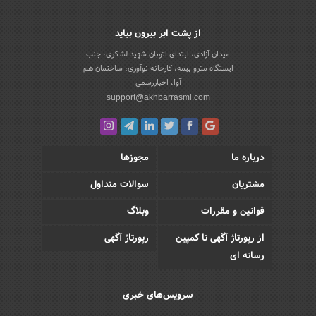
از پشت ابر بیرون بیاید
میدان آزادی، ابتدای اتوبان شهید لشکری، جنب
ایستگاه مترو بیمه، کارخانه نوآوری، ساختمان هم
آوا، اخباررسمی
support@akhbarrasmi.com
درباره ما
مجوزها
مشتریان
سوالات متداول
قوانین و مقررات
وبلاگ
از رپورتاژ آگهی تا کمپین
رپورتاژ آگهی
رسانه ای
سرویس‌های خبری