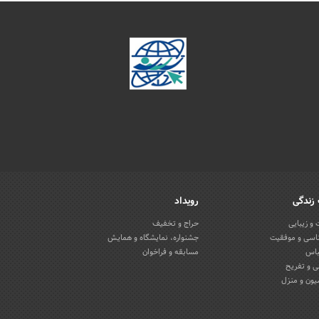
زندگی
رویداد
و زیبایی
حراج و تخفیف
اسی و موفقیت
جشنواره، نمایشگاه و همایش
باس
مسابقه و فراخوان
 و تفریح
یون و منزل