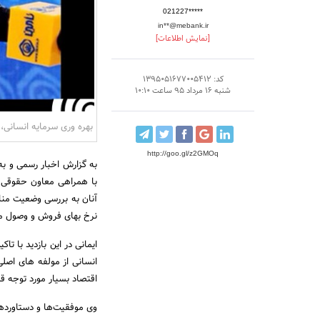
021227*****
in**@mebank.ir
[نمایش اطلاعات]
کد: 1395051677005412
شنبه 16 مرداد 95 ساعت 10:10
بهره وری سرمایه انسانی،
http://goo.gl/z2GMOq
به گزارش اخبار رسمی و به 
با همراهی معاون حقوقی و
آنان به بررسی وضعیت من
نرخ بهای فروش و وصول مطا
ایمانی در این بازدید با ت
انسانی از مولفه های اصلی
اقتصاد بسیار مورد توجه قرا
وی موفقیت‌ها و دستاوردها