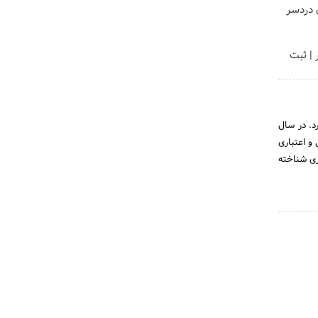
 دردسر
ر | ثبت
ض الحسنه بسیجیان در سال 1372 آغاز بکار کرد. در سال
و اعتباری
 مالی و اعتباری شناخته