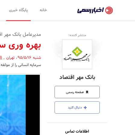
اخبار
خانه
پایگاه خبری
رسمی
-
مدیرعامل بانک مهر اق
منتشر کننده:
اخبار
بهره وری س
تایید
شنبه 95/5/16
،
تهران
,
(ا
شده
سرمایه انسانی را از مولف
شرکت‌ها،
بانک مهر اقتصاد
سازمان‌ها
و
صفحه رسمی
روابط
دنبال کنید
عمومی‌ها
اطلاعات تماس