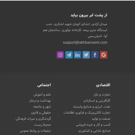
از پشت ابر بیرون بیاید
میدان آزادی، ابتدای اتوبان شهید لشکری، جنب
ایستگاه مترو بیمه، کارخانه نوآوری، ساختمان هم
آوا، اخباررسمی
support@akhbarrasmi.com
اقتصادی
اجتماعی
تجارت و بازار
علم و آموزش
کارآفرینی و استارتاپ
بهداشت و درمان
نفت، انرژی و صنایع وابسته
شهر و جامعه
تجارت الکترونیک و فناوری اطلاعات
حقوقی و قانون
صنعت و تولید
گردشگری و میراث فرهنگی
کسب و کار و خرده فروشی
محیط زیست
صنایع غذایی و کشاورزی
تبلیغات و روابط عمومی