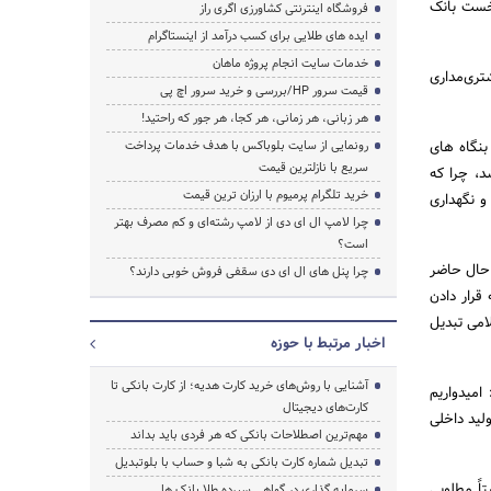
نخست بانک
فروشگاه اینترنتی کشاورزی اگری راز
ایده های طلایی برای کسب درآمد از اینستاگرام
خدمات سایت انجام پروژه ماهان
تری‌مداری
قیمت سرور HP/بررسی و خرید سرور اچ پی
هر زبانی، هر زمانی، هر کجا، هر جور که راحتید!
بنگاه های
رونمایی از سایت بلوباکس با هدف خدمات پرداخت
سریع با نازلترین قیمت
، چرا که
خرید تلگرام پرمیوم با ارزان ترین قیمت
و نگهداری
چرا لامپ ال ای دی از لامپ رشته‌ای و کم مصرف بهتر
است؟
 حال حاضر
چرا پنل های ال ای دی سقفی فروش خوبی دارند؟
قرار دادن
لامی تبدیل
اخبار مرتبط با حوزه
آشنایی با روش‌های خرید کارت هدیه؛ از کارت بانکی تا
امیدواریم
کارت‌های دیجیتال
لید داخلی
مهم‌ترین اصطلاحات بانکی که هر فردی باید بداند
تبدیل شماره کارت بانکی به شبا و حساب با بلوتبدیل
اً مطلوبی
سرمایه گذاری در گواهی سپرده طلا بانک ها