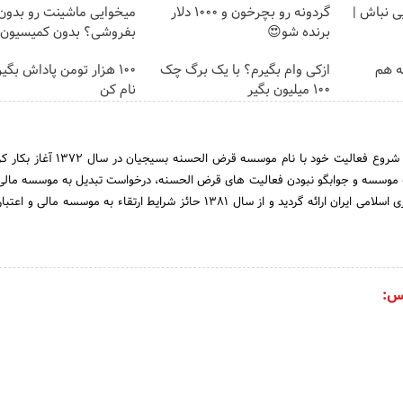
یی نباش |
گردونه رو بچرخون و 1000 دلار
میخوایی ماشینت رو بدون
برنده شو😍
بفروشی؟ بدون کمیسیون
مه هم
ازکی وام بگیرم؟ با یک برگ چک
100 هزار تومن پاداش بگی
100 میلیون بگیر
نام کن
بانک مهر اقتصاد از ابتدای شروع فعالیت خود با نام موسسه قر
سعه موسسه و جوابگو نبودن فعالیت های قرض الحسنه، درخواست تبدیل به موسسه مالی 
مهر به بانک مرکزی جمهوری اسلامی ایران ارائه گردید و از سال 1381 حائز شرایط ارتقاء به موسسه
س: