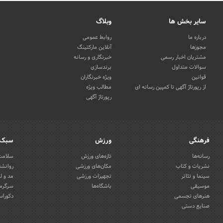
سایر بخش ها
وبلاگ
درباره ما
روابط عمومی
مجوزها
آنلاین مارکتینگ
مشتریان اخبار رسمی
خبرنگاری و رسانه
سوالات متداول
برندسازی
قوانین
ویژه خبرنگاران
از رپورتاژ آگهی تا کمپین رسانه ای
مطالب ویژه
رپورتاژ آگهی
فرهنگی
ورزش
سبک 
رسانه‌ها
تازه‌های ورزش
سلامت 
نشریات و کتاب
مکان‌های ورزشی
روانشن
سینما و تئاتر
تجهیزات ورزشی
مد و ل
موسیقی
باشگاه‌ها
سرگرمی
هنرهای تجسمی
دکوراس
صنایع دستی