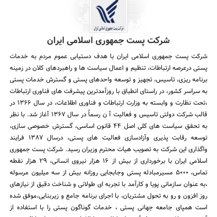
شرکت پست جمهوری اسلامی ایران
شرکت پست جمهوری اسلامی ایران با هدف دستیابی عموم مردم به خدمات
پستی درعرصه ارتباطات، تنظیم و اعمال سیاست ها و راهبردهای کلان در زمینه
برنامه ریزی، تاسیس، تجهیز و توسعه واحدهای پستی و گسترش خدمات پستی
به سراسر کشور، در راستای انطباق با روزآمدترین پیشرفت های فناوری ارتباطات
،تحت نظارت و وابسته به وزارت ارتباطات و فناوری اطلاعات، در سال 1366 در
قالب شرکت دولتی تاسیس و فعالیت آ ن رسماً در سال 1367 آغاز شد. با نظر
به تحقق سیاست های کلی اصل 44 قانون اساسی، گسترش خصوصی سازی،
توسعه رقابت پذیری وآزادسازی فعالیت های پستی، درسال 1387 فرایند
واگذاری این شرکت به تصویب هیات محترم وزیران رسید. شرکت پست جمهوری
اسلامی ایران با برخورداری از بیش از 16 هزار نیروی انسانی، 29 هزار نقطه
تماس، 5000 مسیرمبادله پستی وجابجایی روزانه بیش از سه میلیون مرسوله
،به عنوان سازمانی پویا و کارآمد با تجربه ای طولانی و شناخت دقیق از نیازهای
روز افزون و رو به تحول مشتریان، با اجرای برنامه جامع و زیربنایی،موفق شده
است همپای جامعه جهانی پستی ، خدمات گوناگون پستی را با استفاده از