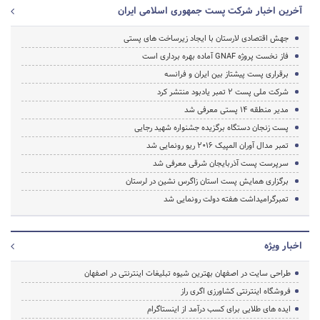
آخرین اخبار شرکت پست جمهوری اسلامی ایران
جهش اقتصادی لارستان با ایجاد زیرساخت های پستی
فاز نخست پروژه GNAF آماده بهره برداری است
برقراری پست پیشتاز بین ایران و فرانسه
شرکت ملی پست 2 تمبر یادبود منتشر کرد
مدیر منطقه 14 پستی معرفی شد
پست زنجان دستگاه برگزیده جشنواره شهید رجایی
تمبر مدال آوران المپیک 2016 ریو رونمایی شد
سرپرست پست آذربایجان شرقی معرفی شد
برگزاری همایش پست استان زاگرس نشین در لرستان
تمبرگرامیداشت هفته دولت رونمایی شد
اخبار ویژه
طراحی سایت در اصفهان بهترین شیوه تبلیغات اینترنتی در اصفهان
فروشگاه اینترنتی کشاورزی اگری راز
ایده های طلایی برای کسب درآمد از اینستاگرام