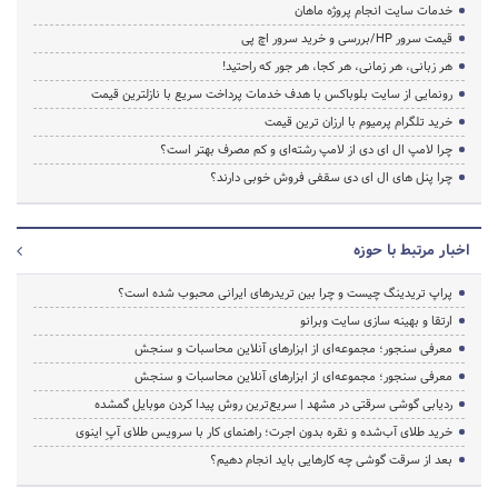
خدمات سایت انجام پروژه ماهان
قیمت سرور HP/بررسی و خرید سرور اچ پی
هر زبانی، هر زمانی، هر کجا، هر جور که راحتید!
رونمایی از سایت بلوباکس با هدف خدمات پرداخت سریع با نازلترین قیمت
خرید تلگرام پرمیوم با ارزان ترین قیمت
چرا لامپ ال ای دی از لامپ رشته‌ای و کم مصرف بهتر است؟
چرا پنل های ال ای دی سقفی فروش خوبی دارند؟
اخبار مرتبط با حوزه
پراپ تریدینگ چیست و چرا بین تریدرهای ایرانی محبوب شده است؟
ارتقا و بهینه سازی سایت وبرانو
معرفی سنجور؛ مجموعه‌ای از ابزارهای آنلاین محاسبات و سنجش
معرفی سنجور؛ مجموعه‌ای از ابزارهای آنلاین محاسبات و سنجش
ردیابی گوشی سرقتی در مشهد | سریع‌ترین روش پیدا کردن موبایل گمشده
خرید طلای آب‌شده و نقره بدون اجرت؛ راهنمای کار با سرویس طلای آپِ اینوی
بعد از سرقت گوشی چه کارهایی باید انجام دهیم؟