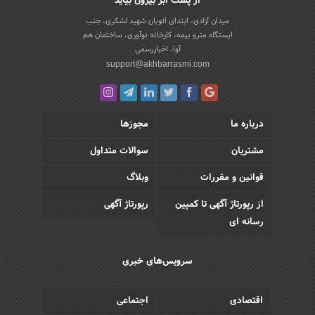
از پشت ابر بیرون بیاید
میدان آزادی، ابتدای اتوبان شهید لشکری، جنب
ایستگاه مترو بیمه، کارخانه نوآوری، ساختمان هم
آوا، اخباررسمی
support@akhbarrasmi.com
درباره ما
مجوزها
مشتریان
سوالات متداول
قوانین و مقررات
وبلاگ
از رپورتاژ آگهی تا کمپین
رپورتاژ آگهی
رسانه ای
سرویس‌های خبری
اقتصادی
اجتماعی