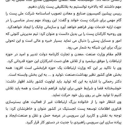
مهم داشتند که بالاخره توانستیم به بلاتکلیفی پست پایان دهیم.
رییس پیشین کمیسیون صنایع و معادن تصویب اساسنامه شرکت ملی پست را
گام مهمی برای شرکت پست خواند و گفت: این رویداد مهم بستر مناسبی را در
جهت ارایه خدمات بهتر فراهم خواهد آورد و سازمانی چابک را ایجاد خواهدکرد.
وی روحیه کارکنان پست را بی بدیل دانست و عنوان کرد: تیم مدیریتی کنونی که
امور و مسایل پستی را دنبال می نماید بسیار خبره و عالی است و این تحولی
بزرگ برای این شبکه به شمار می رود.
قائم مقام وزارت صنعت ،معدن و تجارت کارنامه دولت تدبیر و امید در حوزه
جستجو
ارتباطات را موفق برشمرد و از تلاش های دست اندرکاران این حوزه قدردانی کرد.
وی با تاکید بر این که وزارت ارتباطات یک حوزه فرابخشی است افزود: همه
بخش های کشور نظیر بهداشت،‌صنعت ،‌تولید و ... به این بخش وابسته است.
دکتر رحمانی با اشاره به این که تولید باید اولویت کشور باشد اظهار داشت:
خوشبختانه فضا و شرایط خوبی برای تولید فراهم شده است و همه باید تلاش
کنیم تا تولید ملی بر روی ریل خود حرکت نماید.
وی انتظار خود را از خانواده بزرگ ارتباطات غیر از فعالیت های بسترسازی
فناوری اطلاعات توسعه پست لجستیک در کشور عنوان و خاطرنشان کرد: با
توجه به نقش و کاربرد این سرویس در عرصه حمل و نقل و صنعت،‌ایجاد و
پیاده سازی این سرویس راهبردی با جدیت در دستور کار قرار گیرد.