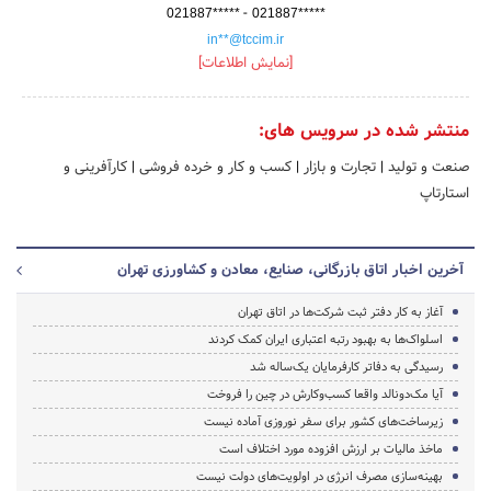
-
021887*****
021887*****
in**@tccim.ir
[نمایش اطلاعات]
منتشر شده در سرویس های:
صنعت و تولید
|
تجارت و بازار
|
کسب و کار و خرده فروشی
|
کارآفرینی و
استارتاپ
آخرین اخبار اتاق بازرگانی، صنایع، معادن و کشاورزی تهران
آغاز به کار دفتر ثبت شرکت‌ها در اتاق تهران
اسلواک‌ها به بهبود رتبه اعتباری ایران کمک کردند
رسیدگی به دفاتر کارفرمایان یک‌ساله شد
آیا مک‌دونالد واقعا کسب‌وکارش در چین را فروخت
زیرساخت‌های کشور برای سفر نوروزی آماده نیست
ماخذ مالیات بر ارزش افزوده مورد اختلاف است
بهینه‌سازی مصرف انرژی در اولویت‌های دولت نیست