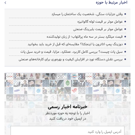
اخبار مرتبط با حوزه
وقتی جزئیات سنگی، شخصیت یک ساختمان را میسازد
عوامل موثر بر قیمت لوله گالوانیزه
عوامل موثر بر قیمت بلبرینگ صنعتی
قیمت میلگرد بستر در سه ماه پرالتهاب؛ از زبان تولیدکننده
دوزینگ پمپ اتاترون یا اینجکتا؟ مقایسه‌ای که قبل از خرید باید بخوانید
سیل پات چیست؟ بررسی کامل کاربرد، عملکرد، مزایا، قیمت و خرید سیل پات
بررسی نقش دستگاه نورد در افزایش کیفیت و بهره‌وری برای کارخانه‌های صنعتی
خبرنامه اخبار رسمی
اخبار را با توجه به حوزه موردنظر
در ایمیل خود دریافت کنید