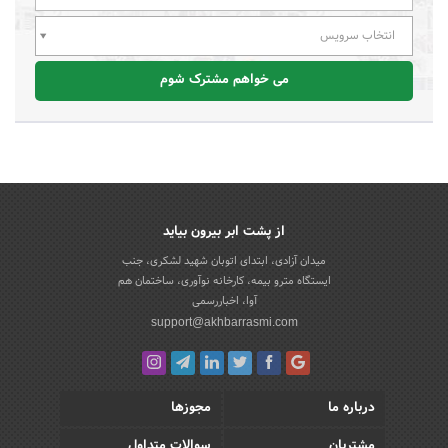
انتخاب سرویس
می خواهم مشترک شوم
از پشت ابر بیرون بیاید
میدان آزادی، ابتدای اتوبان شهید لشکری، جنب
ایستگاه مترو بیمه، کارخانه نوآوری، ساختمان هم
آوا، اخباررسمی
support@akhbarrasmi.com
درباره ما
مجوزها
مشتریان
سوالات متداول