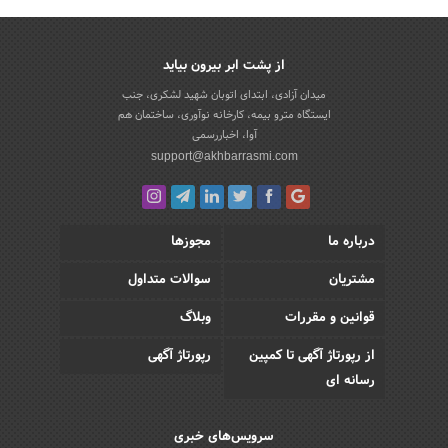
از پشت ابر بیرون بیاید
میدان آزادی، ابتدای اتوبان شهید لشکری، جنب
ایستگاه مترو بیمه، کارخانه نوآوری، ساختمان هم
آوا، اخباررسمی
support@akhbarrasmi.com
درباره ما
مجوزها
مشتریان
سوالات متداول
قوانین و مقررات
وبلاگ
از رپورتاژ آگهی تا کمپین
رپورتاژ آگهی
رسانه ای
سرویس‌های خبری