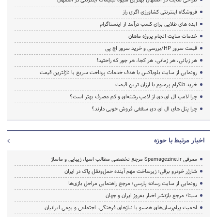
فروشگاه اینترنتی کشاورزی اگری راز
ایده های طلایی برای کسب درآمد از اینستاگرام
خدمات سایت انجام پروژه ماهان
قیمت سرور HP/بررسی و خرید سرور اچ پی
هر زبانی، هر زمانی، هر کجا، هر جور که راحتید!
رونمایی از سایت بلوباکس با هدف خدمات پرداخت سریع با نازلترین قیمت
خرید تلگرام پرمیوم با ارزان ترین قیمت
چرا لامپ ال ای دی از لامپ رشته‌ای و کم مصرف بهتر است؟
چرا پنل های ال ای دی سقفی فروش خوبی دارند؟
اخبار مرتبط با حوزه
معرفی Spamagezine.ir مرجع تخصصی مطالب اسپا، زیبایی و ماساژ
شارژر خودرو برقی؛ زیرساخت مهم آینده حمل‌ونقل پاک در ایران
رونمایی از سایت رسانه پارسی؛ مرجع راهنمایی مراحل بازی‌ها
سیتا؛ مرجع بازنشر اخبار به‌روز ایران و جهان
اهمیت پیام‌رسان‌های همسو با نیازهای فرهنگی، اجتماعی و بومی ایرانیان