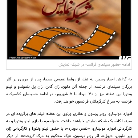
بانک، بیمه و سرمایه
مسکن و ساختمان
ادامه حضور سینمای فرانسه در شبکه نمایش
به گزارش اخبار رسمی به نقل از روابط عمومی سیما، پس از مروری بر آثار
بزرگان سینمای فرانسه، از جمله آلن دلون، ژان گابن، ژان پل بلموندو و لینو
ونتورا این هفته نیز از 30 مرداد تا 5 شهریور، در ادامه «سینمای کلاسیک»
فرانسه به سراغ کارگردانان فرانسوی خواهد رفت.
ادوارد مولینارو، روبر برسون و هانری ورنوی این هفته فیلم های برگزیده ای در
سینما کلاسیک شبکه نمایش خواهند داشت. «مزاحم» با بازی لینو ونتورا و به
کارگردانی ادوارد مولینارو، «نفس دوباره»، با حضور لینو ونتورا و کارگردانی ژان
پیر ملویل، «پول»، اثر روبر برسون، «یک محکوم به مرگ گریخت»، از دیگر