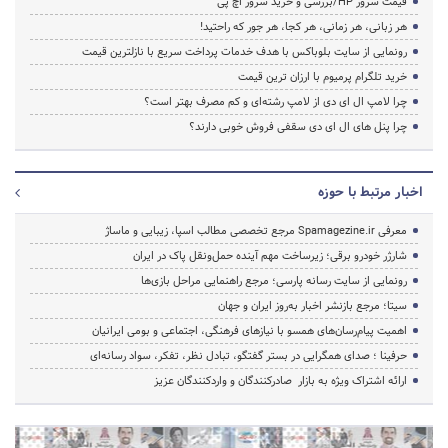
قیمت سرور HP/بررسی و خرید سرور اچ پی
هر زبانی، هر زمانی، هر کجا، هر جور که راحتید!
رونمایی از سایت بلوباکس با هدف خدمات پرداخت سریع با نازلترین قیمت
خرید تلگرام پرمیوم با ارزان ترین قیمت
چرا لامپ ال ای دی از لامپ رشته‌ای و کم مصرف بهتر است؟
چرا پنل های ال ای دی سقفی فروش خوبی دارند؟
اخبار مرتبط با حوزه
معرفی Spamagezine.ir مرجع تخصصی مطالب اسپا، زیبایی و ماساژ
شارژر خودرو برقی؛ زیرساخت مهم آینده حمل‌ونقل پاک در ایران
رونمایی از سایت رسانه پارسی؛ مرجع راهنمایی مراحل بازی‌ها
سیتا؛ مرجع بازنشر اخبار به‌روز ایران و جهان
اهمیت پیام‌رسان‌های همسو با نیازهای فرهنگی، اجتماعی و بومی ایرانیان
حرفینا ؛ صدای همگرایی در بستر گفتگو، تبادل نظر، تفکر، سواد رسانه‌ای
ارائه اشتراک ویژه به بازار صادرکنندگان و واردکنندگان عزیز