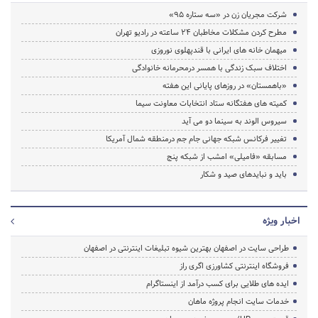
شرکت مجریان زن در «سه ستاره 95»
مطرح کردن مشکلات مخاطبان ۲۴ ساعته در رادیو تهران
میهمان خانه های ایرانی با قندپهلوی نوروزی
اختلاف سبک زندگی با همسر درمحرمانه خانوادگی
«باهمستان» در روزهای پایانی این هفته
کمیته های هفتگانه ستاد انتخابات معاونت سیما
سیروس الوند به سینما دو می آید
تغییر فرکانس شبکه جهانی جام جم درمنطقه شمال آمریکا
مسابقه «فامیلی» امشب از شبکه پنج
باید و نباید‌های صید و شکار
اخبار ویژه
طراحی سایت در اصفهان بهترین شیوه تبلیغات اینترنتی در اصفهان
فروشگاه اینترنتی کشاورزی اگری راز
ایده های طلایی برای کسب درآمد از اینستاگرام
خدمات سایت انجام پروژه ماهان