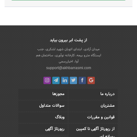
از پشت ابر بیرون بیاید
میدان آزادی، ابتدای اتوبان شهید لشکری، جنب
ایستگاه مترو بیمه، کارخانه نوآوری، ساختمان هم
آوا، اخباررسمی
support@akhbarrasmi.com
درباره ما
مجوزها
مشتریان
سوالات متداول
قوانین و مقررات
وبلاگ
از رپورتاژ آگهی تا کمپین
رپورتاژ آگهی
رسانه ای