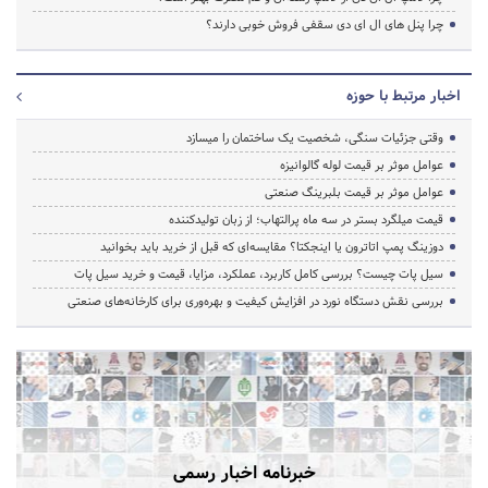
چرا پنل های ال ای دی سقفی فروش خوبی دارند؟
اخبار مرتبط با حوزه
وقتی جزئیات سنگی، شخصیت یک ساختمان را میسازد
عوامل موثر بر قیمت لوله گالوانیزه
عوامل موثر بر قیمت بلبرینگ صنعتی
قیمت میلگرد بستر در سه ماه پرالتهاب؛ از زبان تولیدکننده
دوزینگ پمپ اتاترون یا اینجکتا؟ مقایسه‌ای که قبل از خرید باید بخوانید
سیل پات چیست؟ بررسی کامل کاربرد، عملکرد، مزایا، قیمت و خرید سیل پات
بررسی نقش دستگاه نورد در افزایش کیفیت و بهره‌وری برای کارخانه‌های صنعتی
خبرنامه اخبار رسمی