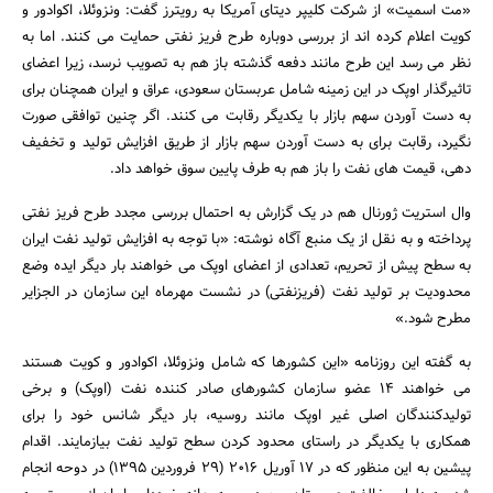
«مت اسمیت» از شرکت کلیپر دیتای آمریکا به رویترز گفت: ونزوئلا، اکوادور و
کویت اعلام کرده اند از بررسی دوباره طرح فریز نفتی حمایت می کنند. اما به
نظر می رسد این طرح مانند دفعه گذشته باز هم به تصویب نرسد، زیرا اعضای
تاثیرگذار اوپک در این زمینه شامل عربستان سعودی، عراق و ایران همچنان برای
به دست آوردن سهم بازار با یکدیگر رقابت می کنند. اگر چنین توافقی صورت
نگیرد، رقابت برای به دست آوردن سهم بازار از طریق افزایش تولید و تخفیف
دهی، قیمت های نفت را باز هم به طرف پایین سوق خواهد داد.
وال استریت ژورنال هم در یک گزارش به احتمال بررسی مجدد طرح فریز نفتی
پرداخته و به نقل از یک منبع آگاه نوشته: «با توجه به افزایش تولید نفت ایران
به سطح پیش از تحریم، تعدادی از اعضای اوپک می خواهند بار دیگر ایده وضع
محدودیت بر تولید نفت (فریزنفتی) در نشست مهرماه این سازمان در الجزایر
مطرح شود.»
به گفته این روزنامه «این کشورها که شامل ونزوئلا، اکوادور و کویت هستند
می خواهند 14 عضو سازمان کشورهای صادر کننده نفت (اوپک) و برخی
جستجو
تولیدکنندگان اصلی غیر اوپک مانند روسیه، بار دیگر شانس خود را برای
همکاری با یکدیگر در راستای محدود کردن سطح تولید نفت بیازمایند. اقدام
پیشین به این منظور که در 17 آوریل 2016 (29 فروردین 1395) در دوحه انجام