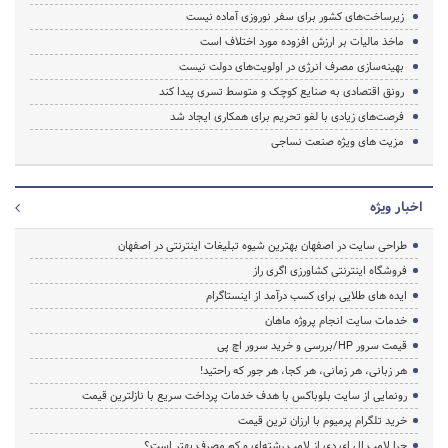
زیرساخت‌های کشور برای سفر نوروزی آماده نیست
ماخذ مالیات بر ارزش افزوده مورد اختلاف است
بهینه‌سازی مصرف انرژی در اولویت‌های دولت نیست
رونق اقتصادی به صنایع کوچک و متوسط تسری پیدا کند
فرصت‌های زیادی با لغو تحریم‌ برای همکاری ایجاد شد
مزیت های ویژه صنعت نساجی
اخبار ویژه
طراحی سایت در اصفهان بهترین شیوه تبلیغات اینترنتی در اصفهان
فروشگاه اینترنتی کشاورزی اگری راز
ایده های طلایی برای کسب درآمد از اینستاگرام
خدمات سایت انجام پروژه ماهان
قیمت سرور HP/بررسی و خرید سرور اچ پی
هر زبانی، هر زمانی، هر کجا، هر جور که راحتید!
رونمایی از سایت بلوباکس با هدف خدمات پرداخت سریع با نازلترین قیمت
خرید تلگرام پرمیوم با ارزان ترین قیمت
چرا لامپ ال ای دی از لامپ رشته‌ای و کم مصرف بهتر است؟