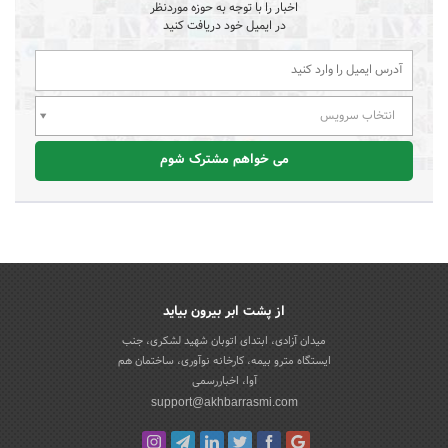
اخبار را با توجه به حوزه موردنظر
در ایمیل خود دریافت کنید
انتخاب سرویس
می خواهم مشترک شوم
از پشت ابر بیرون بیاید
میدان آزادی، ابتدای اتوبان شهید لشکری، جنب
ایستگاه مترو بیمه، کارخانه نوآوری، ساختمان هم
آوا، اخباررسمی
support@akhbarrasmi.com