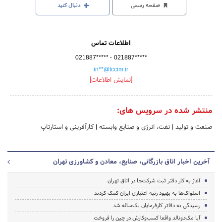
صفحه رسمی
دنبال کنید
اطلاعات تماس
-
021887*****
021887*****
in**@tccim.ir
[نمایش اطلاعات]
منتشر شده در سرویس های:
صنعت و تولید
|
نفت، انرژی و صنایع وابسته
|
کارآفرینی و استارتاپ
آخرین اخبار اتاق بازرگانی، صنایع، معادن و کشاورزی تهران
آغاز به کار دفتر ثبت شرکت‌ها در اتاق تهران
اسلواک‌ها به بهبود رتبه اعتباری ایران کمک کردند
رسیدگی به دفاتر کارفرمایان یک‌ساله شد
آیا مک‌دونالد واقعا کسب‌وکارش در چین را فروخت