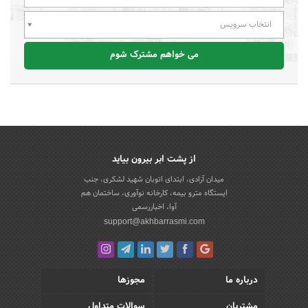
انتخاب سرویس
می خواهم مشترک شوم
از پشت ابر بیرون بیاید
میدان آزادی، ابتدای اتوبان شهید لشکری، جنب
ایستگاه مترو بیمه، کارخانه نوآوری، ساختمان هم
آوا، اخباررسمی
support@akhbarrasmi.com
درباره ما
مجوزها
مشتریان
سوالات متداول