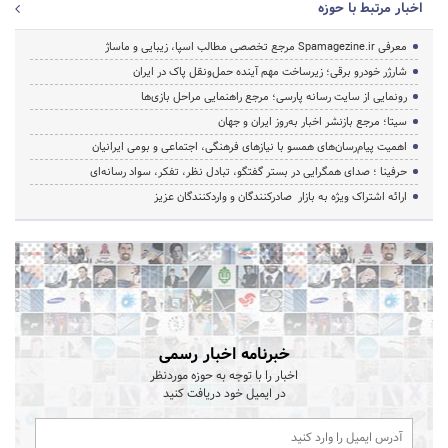
اخبار مرتبط با حوزه
معرفی Spamagezine.ir مرجع تخصصی مطالب اسپا، زیبایی و ماساژ
شارژر خودرو برقی؛ زیرساخت مهم آینده حمل‌ونقل پاک در ایران
رونمایی از سایت رسانه پارسی؛ مرجع راهنمایی مراحل بازی‌ها
سیتا؛ مرجع بازنشر اخبار به‌روز ایران و جهان
اهمیت پیام‌رسان‌های همسو با نیازهای فرهنگی، اجتماعی و بومی ایرانیان
حرفینا ؛ صدای همگرایی در بستر گفتگو، تبادل نظر، تفکر، سواد رسانه‌ای
ارائه اشتراک ویژه به بازار صادرکنندگان و واردکنندگان عزیز
خبرنامه اخبار رسمی
اخبار را با توجه به حوزه موردنظر
در ایمیل خود دریافت کنید