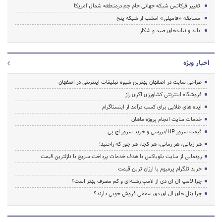
تغییر فرکانس شبکه جهانی جام جم درمنطقه شمال آمریکا
مسابقه «فامیلی» امشب از شبکه پنج
باید و نباید‌های صید و شکار
اخبار ویژه
طراحی سایت در اصفهان بهترین شیوه تبلیغات اینترنتی در اصفهان
فروشگاه اینترنتی کشاورزی اگری راز
ایده های طلایی برای کسب درآمد از اینستاگرام
خدمات سایت انجام پروژه ماهان
قیمت سرور HP/بررسی و خرید سرور اچ پی
هر زبانی، هر زمانی، هر کجا، هر جور که راحتید!
رونمایی از سایت بلوباکس با هدف خدمات پرداخت سریع با نازلترین قیمت
خرید تلگرام پرمیوم با ارزان ترین قیمت
چرا لامپ ال ای دی از لامپ رشته‌ای و کم مصرف بهتر است؟
چرا پنل های ال ای دی سقفی فروش خوبی دارند؟