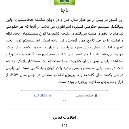
ناجا
این کشور در بیش از دو هزار سال قبل و در دوران سلسله هخامنشیان اولین
بنیانگذار سیستم حکومتى گسترده امپراطورى مى باشد. از آنجا که هر حکومتى
نیازمند به نظم و امنیت مى‌باشد در نتیجه کشور ما انواع سیستمهاى ایجاد نظم
و امنیت را در طى تاریخ مورد آزمایش قرار داده است. اما سیستم نوین ایجاد
نظم و امنیت داخلى یعنى سازمان پلیس در ایران به حدود یکصد سال پیش
مربوط مى‌‌باشد. شاه قاجار ناصرالدین شاه در سفرهاى سه گانه خود به اروپا و
مشاهده پلیس نوین در آن کشورها و با استخدام یک مستشار بلژیکى به نام
کنت دو بینو اولین سیستم پلیسى جدید را در ایران پایه گذارى نمود. این پلیس
در طى یکصد سال گذشته و تا پیروزى انقلاب اسلامى در بهمن سال 1357 از
فراز و نشیبهاى متفاوت برخوردار بوده است.
صفحه رسمی
دنبال کنید
اطلاعات تماس
197