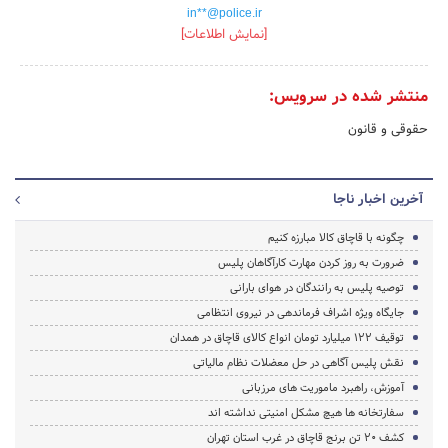
in**@police.ir
[نمایش اطلاعات]
منتشر شده در سرویس:
حقوقی و قانون
آخرین اخبار ناجا
چگونه با قاچاق کالا مبارزه کنیم
ضرورت به روز کردن مهارت کارآگاهان پلیس
توصیه پلیس به رانندگان در هوای بارانی
جایگاه ویژه اشراف فرماندهی در نیروی انتظامی
توقیف 122 میلیارد تومان انواع کالای قاچاق در همدان
نقش پلیس آگاهی در حل معضلات نظام مالیاتی
آموزش، راهبرد ماموریت های مرزبانی
سفارتخانه ها هیچ مشکل امنیتی نداشته اند
کشف 20 تن برنج قاچاق در غرب استان تهران