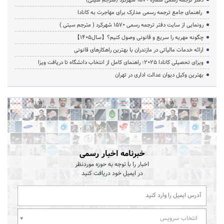
راهنمای جامع ترجمه رسمی مدارک برای مهاجرت به کانادا
رونمایی از سایت دفتر ترجمه رسمی 1570 شهرکرد ( مترجم سیتی )
چگونه مهریه را سریع و قانونی وصول کنیم؟【سال1405】
ارائه خدمات مالیاتی در مازندران با بهترین راهکارهای قانونی
ویزای تحصیلی کانادا ۲۰۲۵؛ راهنمای کامل از انتخاب دانشگاه تا دریافت ویزا
بهترین وکیل دیوان عدالت اداری در تهران
خبرنامه اخبار رسمی
اخبار را با توجه به حوزه موردنظر
در ایمیل خود دریافت کنید
انتخاب سرویس