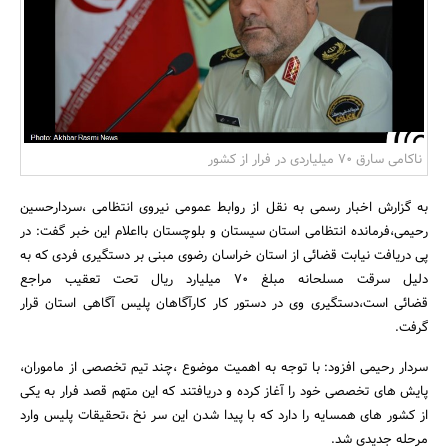
بانک، بیمه و سرمایه
مسکن و ساختمان
ناکامی سارق 70 میلیاردی در فرار از کشور
به گزارش اخبار رسمی به نقل از روابط عمومی نیروی انتظامی ،سردارحسین
رحیمی،فرمانده انتظامی استان سیستان و بلوچستان بااعلام این خبر گفت: در
پی دریافت نیابت قضائی از استان خراسان رضوی مبنی بر دستگیری فردی که به
دلیل سرقت مسلحانه مبلغ 70 میلیارد ریال تحت تعقیب مراجع
قضائی است،دستگیری وی در دستور کار کارآگاهان پلیس آگاهی استان قرار
گرفت.
سردار رحیمی افزود: با توجه به اهمیت موضوع ،چند تیم تخصصی از ماموران،
پایش های تخصصی خود را آغاز کرده و دریافتند که این متهم قصد فرار به یکی
از کشور های همسایه را دارد که با پیدا شدن این سر نخ ،تحقیقات پلیس وارد
مرحله جدیدی شد.