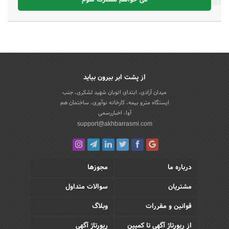
می خواهم مشترک شوم
از پشت ابر بیرون بیاید
میدان آزادی، ابتدای اتوبان شهید لشکری، جنب
ایستگاه مترو بیمه، کارخانه نوآوری، ساختمان هم
آوا، اخباررسمی
support@akhbarrasmi.com
درباره ما
مجوزها
مشتریان
سوالات متداول
قوانین و مقررات
وبلاگ
از رپورتاژ آگهی تا کمپین
رپورتاژ آگهی