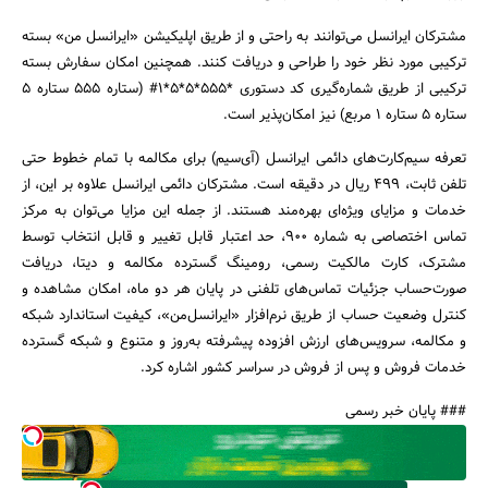
مشترکان ایرانسل می‌توانند به راحتی و از طریق اپلیکیشن «ایرانسل من» بسته
ترکیبی مورد نظر خود را طراحی و دریافت کنند. همچنین امکان سفارش بسته
ترکیبی از طریق شماره‌گیری کد دستوری *555*5*5*1# (ستاره 555 ستاره 5
ستاره 5 ستاره 1 مربع) نیز امکان‌پذیر است.
تعرفه سیم‌کارت‌های دائمی ایرانسل (آی‌سیم) برای مکالمه با تمام خطوط حتی
جستجو
تلفن ثابت، 499 ریال در دقیقه است. مشترکان دائمی ایرانسل علاوه بر این، از
خدمات و مزایای ویژه‌ای بهره‌مند هستند. از جمله این مزایا می‌توان به مرکز
تماس اختصاصی به شماره 900، حد اعتبار قابل تغییر و قابل انتخاب توسط
مشترک، کارت مالکیت رسمی، رومینگ گسترده مکالمه و دیتا، دریافت
صورت‌حساب جزئیات تماس‌های تلفنی در پایان هر دو ماه، امکان مشاهده و
کنترل وضعیت حساب از طریق نرم‌افزار «ایرانسل‌من»، کیفیت استاندارد شبکه
و مکالمه، سرویس‌های ارزش افزوده پیشرفته به‌روز و متنوع و شبکه گسترده
خدمات فروش و پس از فروش در سراسر کشور اشاره کرد.
### پایان خبر رسمی