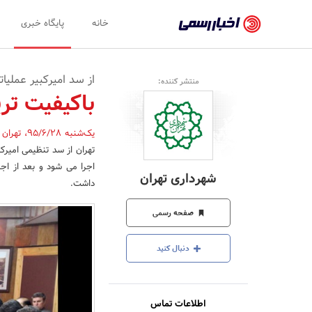
اخبار
خانه
پایگاه خبری
رسمی
-
از سد امیرکبیر عملیا
منتشر کننده:
اخبار
باکیفیت تر
تایید
یک‌شنبه 95/6/28
،
تهران
شده
شرکت‌ها،
اجرا می شود و بعد از اج
شهرداری تهران
داشت.
سازمان‌ها
و
صفحه رسمی
روابط
دنبال کنید
عمومی‌ها
اطلاعات تماس