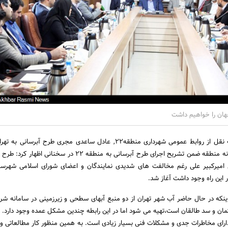
ان را خواهیم داشت
به گزارش اخبار رسمی به نقل از روابط عمومی شهرداری منطقه22, عادل ساعدی مجری طرح آبر
شورایاران محلات دوازده گانه منطقه ضمن تشریح اجرای طرح آبرسانی به منطقه 22 در سخن
 امیرکبیر علی رغم مخالفت های شدیدی نمایندگان و اعضای شورای اسلامی شهرست
 این راه وجود داشت آغاز شد.
اینکه در حال حاضر آب شهر تهران از دو منبع آبهای سطحی و زیرزمینی در سامانه شر
ان و سد طالقان است،تهیه می شود اما در این رابطه چندین مشکل عمده وجود دارد. ا
بالغ بر 53 سال دارای مخاطرات جدی و مشکلات فنی بسیار زیادی است. به همین منظور کار مطالعاتی