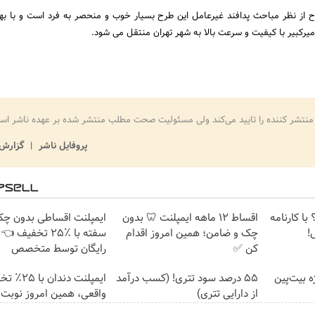
 از نظر مباحث پدافند غیرعامل این طرح بسیار خوب و منحصر به فرد است و با بهر
امیرکبیر با کیفیت و سرعت بالا به شهر تهران منتقل می شود.
منتشر کننده را تایید می‌کند ولی مسئولیت صحت مطلب منتشر شده بر عهده ناشر اس
پروفایل ناشر
گزارش 
با کارنامه
اقساط ۱۲ ماهه ایمپلنت 🦷 بدون
ایمپلنت اقساطی بدون چک
!
چک و ضامن؛ همین امروز اقدام
سفته با ٪۲۵ تخفیف
کن ✅
رایگان توسط متخصص
ژه بیت‌پین
۵۵ درصد سود تتری! (کسب درآمد
ایمپلنت دندان 
از دارایی تتری)
واقعی، همین امروز نوبت 