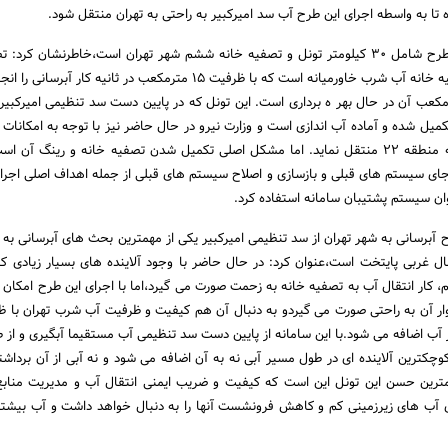
 تا به واسطه اجرای این طرح آب سد امیرکبیر به راحتی به تهران منتقل شود.
ساعدی با بیان اینکه این طرح شامل 30 کیلومتر تونل و تصفیه خانه ششم شهر تهران است،خاطرنشان کر
ششم تهران بزرگترین تصفیه خانه آب شرب خاورمیانه است که با ظرفیت 15 مترمکعب در ثانیه کار
 حال حاضر 5/7 مترمکعب آن در حال بهر ه برداری است. این تونل که در پایین دست سد تنظیمی امیرکب
میل شده و آماده آب اندازی است و وزارت نیرو در حال حاضر نیز با توجه به امکانات
تواند آب تصفیه شده را به منطقه 22 منتقل نماید. اما مشکل اصلی تکمیل شدن تصفیه خانه و رینگ آ
ای سیستم های قبلی و بازسازی و اصلاح سیستم های قبلی از جمله اهداف اصلی اجرا
وان سیستم پشتیبان سامانه استفاده کرد.
 غربی پایتخت است،عنوان کرد: در حال حاضر با وجود آلاینده های بسیار زیادی ک
کار انتقال آب به تصفیه خانه به زحمت صورت می گیرد،اما با اجرای این طرح امکان آ
ق همجوار آن به راحتی صورت می گیردو به دنبال آن هم کیفیت و ظرفیت آب شرب تهران با ظ
یه بر آب اضافه می شود.با این سامانه از پایین دست سد تنظیمی آب مستقیما آبگیری و از 
وچکترین آلاینده ای در طول مسیر آبی نه به آن اضافه می شود و نه آبی از آن برداش
رین حسن این تونل این است که کیفیت و ضریب ایمنی انتقال آب و مدیریت منابع 
ی آب های زیرزمینی کم و کاهش فرونشست آنها را به دنبال خواهد داشت و آب بیشت