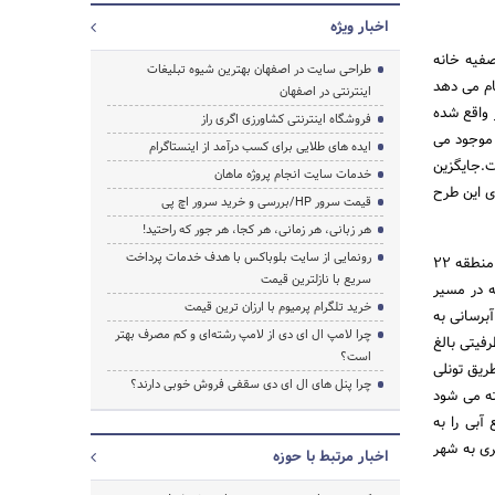
اخبار ویژه
د: تصفیه خانه
طراحی سایت در اصفهان بهترین شیوه تبلیغات
 آبرسانی را انجام می دهد
اینترنتی در اصفهان
یر واقع شده
فروشگاه اینترنتی کشاورزی اگری راز
 موجود می
ایده های طلایی برای کسب درآمد از اینستاگرام
ن است.جایگزین
خدمات سایت انجام پروژه ماهان
ی این طرح
قیمت سرور HP/بررسی و خرید سرور اچ پی
هر زبانی، هر زمانی، هر کجا، هر جور که راحتید!
رونمایی از سایت بلوباکس با هدف خدمات پرداخت
وی با بیان اینکه اجرای طرح آبرسانی به شهر تهران از سد تنظیمی امیرکبیر یکی از مهمترین بحث های آبرسانی به منطقه 22
سریع با نازلترین قیمت
ه در مسیر
خرید تلگرام پرمیوم با ارزان ترین قیمت
برسانی به
چرا لامپ ال ای دی از لامپ رشته‌ای و کم مصرف بهتر
رفیتی بالغ
است؟
طریق تونلی
چرا پنل های ال ای دی سقفی فروش خوبی دارند؟
ته می شود
آبی را به
ری به شهر
اخبار مرتبط با حوزه