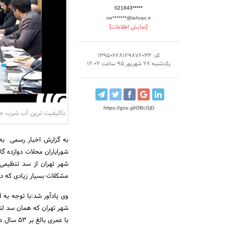
021843*****
ne*******@tehran.ir
[نمایش اطلاعات]
کد: 13950628129876033
یک‌شنبه 28 شهریور 95 ساعت 12:02
https://goo.gl/OBcGjD
باکیفیت ترین آب شرب جه
شهر تهران از سد تنظیمی
مشکلات بسیار زیادی که در
وی یادآور شد:با توجه به 
شهر تهران که همان سد لتم
با عمری 