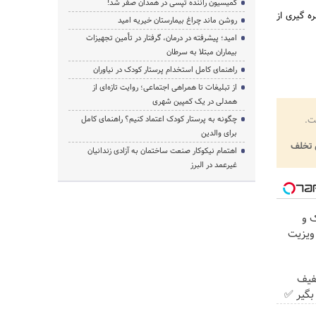
کمیسیون راننده تپسی در همدان صفر شد!
ه گیری از
روشن ماند چراغ بیمارستان خیریه امید
امید؛ پیشرفته در درمان، گرفتار در تأمین تجهیزات
بیماران مبتلا به سرطان
راهنمای کامل استخدام پرستار کودک در نیاوران
از تبلیغات تا همراهی اجتماعی؛ روایت تازه‌ای از
همدلی در یک کمپین شهری
ت.
چگونه به پرستار کودک اعتماد کنیم؟ راهنمای کامل
برای والدین
تخلف
اهتمام نیکوکار صنعت ساختمان به آزادی زندانیان
غیرعمد در البرز
 و
 👈 ویزیت
با ۲۵٪ تخفیف
بگیر ✅