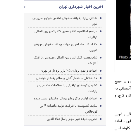
آخرین اخبار شهرداری تهران
اهدای پراید به راننده خوش شانس خودرو سرویس
شهر
مراسم اختتامیه شانزدهمین کنفرانس بین المللی
ترافیک
30 اسفند ماه آخرین مهلت پرداخت قبوض عوارض
جستجو
شهری
شانزدهمین کنفرانس بین المللی مهندسی ترافیک
آغاز شد
احداث و بهره برداری 25 بازار تره بار در تهران
خداحافظی با حصار آهنی و سلام به هنر خیابانی
سانی به تهران در جمع
گشودن گره های ترافیکی با اصلاحات هندسی در
انی اظهار کرد: طرح آبرسانی به
پایتخت
ان کرج و
احداث اولین مرکز روان درمانی دختران آسیب دیده
سایت کمپوست با ظرفیت تولید ماهیانه 4 تن
کودخالص
قی و غربی
تخریب طبقه غیر مجاز پاساژ علاء الدین
ین سامانه
 و کارشناسی