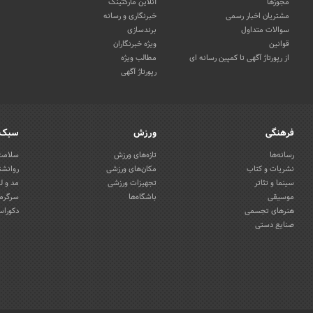
مجوزها
آنلاین مارکتینگ
مشتریان اخبار رسمی
خبرنگاری و رسانه
سوالات متداول
برندسازی
قوانین
ویژه خبرنگاران
از رپورتاژ آگهی تا کمپین رسانه ای
مطالب ویژه
رپورتاژ آگهی
فرهنگی
ورزش
سبک 
رسانه‌ها
تازه‌های ورزش
سلامت 
نشریات و کتاب
مکان‌های ورزشی
روانشن
سینما و تئاتر
تجهیزات ورزشی
مد و ل
موسیقی
باشگاه‌ها
سرگرمی
هنرهای تجسمی
دکوراس
صنایع دستی