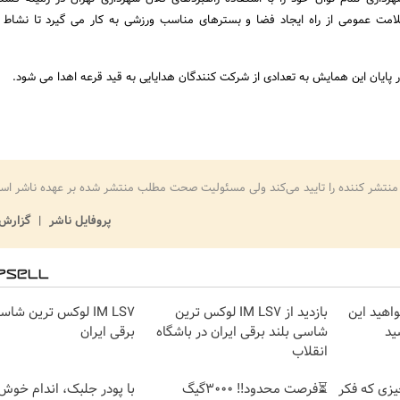
لامت عمومی از راه ایجاد فضا و بسترهای مناسب ورزشی به کار می گیرد تا نشاط
ر پایان این همایش به تعدادی از شرکت کنندگان هدایایی به قید قرعه اهدا می شود.
منتشر کننده را تایید می‌کند ولی مسئولیت صحت مطلب منتشر شده بر عهده ناشر اس
پروفایل ناشر
گزارش 
واهید این
بازدید از IM LS7 لوکس ترین
IM LS7 لوکس ترین شا
ید
شاسی بلند برقی ایران در باشگاه
برقی ایران
انقلاب
زی که فکر
⏳فرصت محدود!! 3000گیگ
با پودر جلبک، اندام خوش