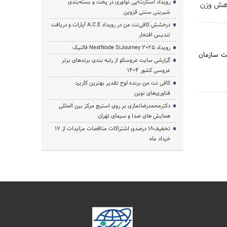
رویداد استارت‌آپی نوآوری در پخت و بسته‌بندی
ا7 کیلو کاهش وزن
شیرینی سنتی قزوین
درخشش کافی‌نت من در رویداد A.C.E آپارات و دریافت
تندیس افتخار
رویداد NextNode SiJourney 2025 فالنیک
یت‌ سازمان‌
گزارشی سایت عروسکو از رتبه بندی برندهای برتر
عروسی کشور 1404
کافی نت من برنده لوح تقدیر بهترین کاربرد
فناوری‌های نوین
دکترمحمدرضانمازی بر روی استیج مرکز بین المللی
همایش های صدا و سیمای تهران
تخفیف‌18 درصدی اشتراکات مناقصات مزایدات از 17
خرداد ماه