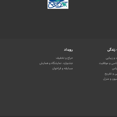
زندگی
رویداد
و زیبایی
حراج و تخفیف
اسی و موفقیت
جشنواره، نمایشگاه و همایش
باس
مسابقه و فراخوان
 و تفریح
یون و منزل