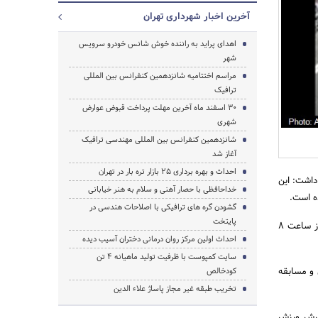
آخرین اخبار شهرداری تهران
اهدای پراید به راننده خوش شانس خودرو سرویس
شهر
جستجو
مراسم اختتامیه شانزدهمین کنفرانس بین المللی
ترافیک
30 اسفند ماه آخرین مهلت پرداخت قبوض عوارض
شهری
شانزدهمین کنفرانس بین المللی مهندسی ترافیک
آغاز شد
احداث و بهره برداری 25 بازار تره بار در تهران
ن خبر اظهار داشت: این
خداحافظی با حصار آهنی و سلام به هنر خیابانی
ه است.
گشودن گره های ترافیکی با اصلاحات هندسی در
پایتخت
وی افزود: دوچرخه سواران مسیر 3 کیلومتری پیست دوچرخه سواری در پایگاه یکم شکاری را رکاب می زنند و از ساعت 8
احداث اولین مرکز روان درمانی دختران آسیب دیده
سایت کمپوست با ظرفیت تولید ماهیانه 4 تن
یش و مسابقه
کودخالص
تخریب طبقه غیر مجاز پاساژ علاء الدین
سترش ورزش