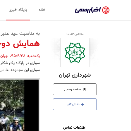
اخبار
خانه
پایگاه خبری
رسمی
-
به مناسبت عید غدیر 
منتشر کننده:
اخبار
همایش دوچر
تایید
یک‌شنبه 95/6/28
،
تهران
شده
سواری در پایگاه یکم شکار
شرکت‌ها،
سواری این مجموعه نظامی 
شهرداری تهران
سازمان‌ها
و
صفحه رسمی
روابط
دنبال کنید
عمومی‌ها
اطلاعات تماس