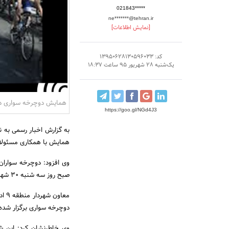
021843*****
ne*******@tehran.ir
[نمایش اطلاعات]
کد: 13950628130596033
یک‌شنبه 28 شهریور 95 ساعت 18:37
همایش دوچرخه سواری در 
https://goo.gl/NGd4J3
همایش با همکاری مسئولان
صبح روز سه شنبه 30 شهریور این همایش آغاز می شود.
معا
دوچرخه سواری برگزار شده
وی خاطرنشان کرد: این شه