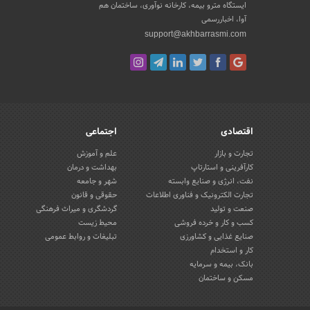
ایستگاه مترو بیمه، کارخانه نوآوری، ساختمان هم
آوا، اخباررسمی
support@akhbarrasmi.com
اقتصادی
اجتماعی
تجارت و بازار
علم و آموزش
کارآفرینی و استارتاپ
بهداشت و درمان
نفت، انرژی و صنایع وابسته
شهر و جامعه
تجارت الکترونیک و فناوری اطلاعات
حقوقی و قانون
صنعت و تولید
گردشگری و میراث فرهنگی
کسب و کار و خرده فروشی
محیط زیست
صنایع غذایی و کشاورزی
تبلیغات و روابط عمومی
کار و استخدام
بانک، بیمه و سرمایه
مسکن و ساختمان