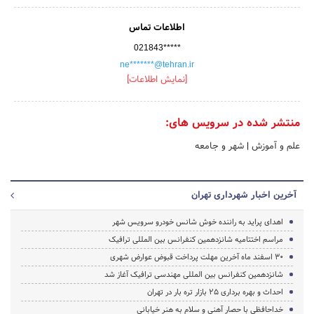
اطلاعات تماس
021843*****
ne*******@tehran.ir
[نمایش اطلاعات]
منتشر شده در سرویس های:
علم و آموزش
|
شهر و جامعه
آخرین اخبار شهرداری تهران
اهدای پراید به راننده خوش شانس خودرو سرویس شهر
مراسم اختتامیه شانزدهمین کنفرانس بین المللی ترافیک
30 اسفند ماه آخرین مهلت پرداخت قبوض عوارض شهری
شانزدهمین کنفرانس بین المللی مهندسی ترافیک آغاز شد
احداث و بهره برداری 25 بازار تره بار در تهران
خداحافظی با حصار آهنی و سلام به هنر خیابانی