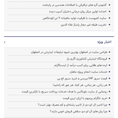
گشودن گره های ترافیکی با اصلاحات هندسی در پایتخت
احداث اولین مرکز روان درمانی دختران آسیب دیده
سایت کمپوست با ظرفیت تولید ماهیانه 4 تن کودخالص
تخریب طبقه غیر مجاز پاساژ علاء الدین
اخبار ویژه
طراحی سایت در اصفهان بهترین شیوه تبلیغات اینترنتی در اصفهان
فروشگاه اینترنتی کشاورزی اگری راز
ایده های طلایی برای کسب درآمد از اینستاگرام
خدمات سایت انجام پروژه ماهان
قیمت سرور HP/بررسی و خرید سرور اچ پی
هر زبانی، هر زمانی، هر کجا، هر جور که راحتید!
رونمایی از سایت بلوباکس با هدف خدمات پرداخت سریع با نازلترین قیمت
خرید تلگرام پرمیوم با ارزان ترین قیمت
چرا لامپ ال ای دی از لامپ رشته‌ای و کم مصرف بهتر است؟
چرا پنل های ال ای دی سقفی فروش خوبی دارند؟