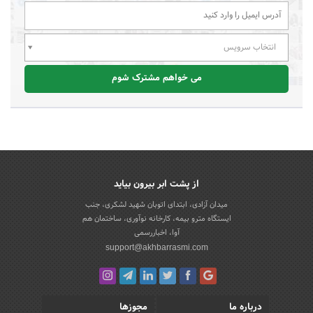
انتخاب سرویس
می خواهم مشترک شوم
از پشت ابر بیرون بیاید
میدان آزادی، ابتدای اتوبان شهید لشکری، جنب
ایستگاه مترو بیمه، کارخانه نوآوری، ساختمان هم
آوا، اخباررسمی
support@akhbarrasmi.com
درباره ما
مجوزها