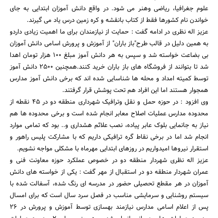
علوم جغرافیا، ریاضی وهنر می شود. در واقع دانش آموزان ابتدایی به جای
خواندن نام کشورها فقط از کتاب بانقشه و کره زمین درس یاد می گیرند.
عزیز اله نظری در ادامه گفت : حمایت از نیازمندان برای ما اهمیت زیادی داردو
به همین دلیل در قالب طرح"باز باران" از آموزش و پرورش اسامی دانش آموزان
بی بضاعت خواسته شد و سپس به هر دانش آموز مبلغ 100 هزار تومان اهدا
شد تا بتوانند از فروشگاه های باز باران خرید کنند.همچنین 2500 دانش آموز
توسط کمیته امداد و محله ها شناسایی شده اند که برخی دانش آموز مدارس
جستجو
همجوار هستند اما این افراد هم تحت پوشش قرار گرفتند.
وی افزود : در حوزه حمل و نقل وترافیک شهرداری منطقه دو در 45 نقطه از
محدوده مدارس عملیات اصلاح معابر انجام شده است و برخی محدوده ها هم
نیاز به جانمایی بلوک عابر پیاده، نصب علائم هشداری و.. بود که تمامی موارد
انجام شد اما در برخی نقاط گره ترافیکی داریم که با مشارکت پلیس راهور و
استقرار نیروها امیدواریم در روزهای ابتدایی مهرماه با مشکلی مواجه نشویم.
عزیز اله نظری شهردار منطقه دو در خصوص عملکرد حوزه معاونت فنی و
عمران شهردار منطقه دو در استقبال از مهر گفت : یکی از خواسته های دانش
آموزان در هر مقطع تحصیلی حضور در مدرسه ای رنگ شده، آسفالت شده با
سیستم روشنایی و سرمایشی مناسب در فصل سرد سال است که برای امسال
پس از اعلام اسامی مدارس نیازمند بهسازی توسط آموزش و پرورش در 26