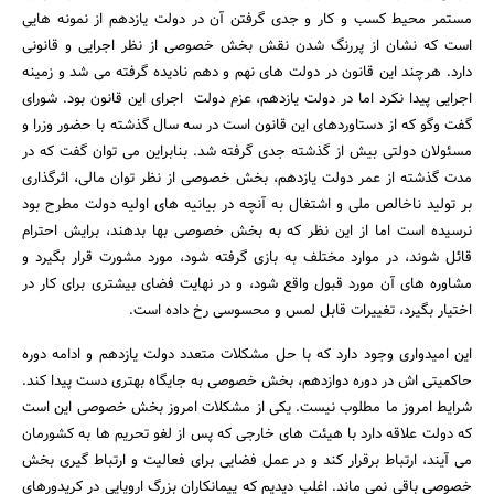
مستمر محیط کسب و کار و جدی گرفتن آن در دولت یازدهم از نمونه هایی
است که نشان از پررنگ شدن نقش بخش خصوصی از نظر اجرایی و قانونی
دارد. هرچند این قانون در دولت های نهم و دهم نادیده گرفته می شد و زمینه
اجرایی پیدا نکرد اما در دولت یازدهم، عزم دولت اجرای این قانون بود. شورای
گفت وگو که از دستاوردهای این قانون است در سه سال گذشته با حضور وزرا و
مسئولان دولتی بیش از گذشته جدی گرفته شد. بنابراین می توان گفت که در
مدت گذشته از عمر دولت یازدهم، بخش خصوصی از نظر توان مالی، اثرگذاری
بر تولید ناخالص ملی و اشتغال به آنچه در بیانیه های اولیه دولت مطرح بود
نرسیده است اما از این نظر که به بخش خصوصی بها بدهند، برایش احترام
قائل شوند، در موارد مختلف به بازی گرفته شود، مورد مشورت قرار بگیرد و
مشاوره های آن مورد قبول واقع شود، و در نهایت فضای بیشتری برای کار در
اختیار بگیرد، تغییرات قابل لمس و محسوسی رخ داده است.
این امیدواری وجود دارد که با حل مشکلات متعدد دولت یازدهم و ادامه دوره
حاکمیتی اش در دوره دوازدهم، بخش خصوصی به جایگاه بهتری دست پیدا کند.
شرایط امروز ما مطلوب نیست. یکی از مشکلات امروز بخش خصوصی این است
که دولت علاقه دارد با هیئت های خارجی که پس از لغو تحریم ها به کشورمان
می آیند، ارتباط برقرار کند و در عمل فضایی برای فعالیت و ارتباط گیری بخش
خصوصی باقی نمی ماند. اغلب دیدیم که پیمانکاران بزرگ اروپایی در کریدورهای