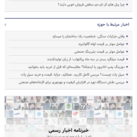
چرا پنل های ال ای دی سقفی فروش خوبی دارند؟
اخبار مرتبط با حوزه
وقتی جزئیات سنگی، شخصیت یک ساختمان را میسازد
عوامل موثر بر قیمت لوله گالوانیزه
عوامل موثر بر قیمت بلبرینگ صنعتی
قیمت میلگرد بستر در سه ماه پرالتهاب؛ از زبان تولیدکننده
دوزینگ پمپ اتاترون یا اینجکتا؟ مقایسه‌ای که قبل از خرید باید بخوانید
سیل پات چیست؟ بررسی کامل کاربرد، عملکرد، مزایا، قیمت و خرید سیل پات
بررسی نقش دستگاه نورد در افزایش کیفیت و بهره‌وری برای کارخانه‌های صنعتی
خبرنامه اخبار رسمی
اخبار را با توجه به حوزه موردنظر