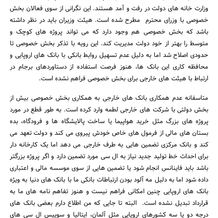
وزارت خانه های دولت در رفت و آمد هستند. این نگرانی از سوی فعالان بخش
خصوصی با وزرای محترم مطرح شده است. هیئت وزیران باید در نظر داشته
باشد که بخش خصوصی هم وجود دارد که می تواند پروژه های کوچک و
متوسط را بهتر از خود دولت مدیریت کند. این رویه با تذکر بخش خصوصی تا
حدودی اصلاح شد اما به دلیل عدم تسهیل روابط بانکی با بانک های اروپایی و
محافظه کاری این بانک ها، هنوز فرصت استفاده از دستاوردهای برجام در
ارتباط با هیئت های خارجی برای بخش خصوصی فراهم نشده است.
متاسفانه عدم همکاری بانک های خارجی به همکاری بخش خصوصی بیش از
بخش دولتی با شرکت های خارجی لطمه وارد کرده است. به طور قطع در مورد
پروژه های بزرگ مثل خرید هواپیما یا ساخت پالایشگاه ها و فرودگاه، بده
بستان های مالی از فرمول های خاص خودش پیروی می کند و دولت تعهد می
کند و بانک مرکزی تضمین هایی به طرف خارجی می دهد اما یک کارخانه دار
برای احداث خط تولید جدید نیاز به ال سی مورد تضمین دارد و اگر پروژه بزرگتر
باشد باید فاینانس انجام شود یا تضمین هایی از سوی موسسه مالی و اعتباری
داده شود اما به دلیل مه آلود بودن ارتباطات بانکی ما با بانک های دنیا به ویژه
بانک های اروپایی چنین امکانی فراهم نیست و هنوز تفاهم نامه های ما به
قرارداد تبدیل نشده است. البته تا جایی که من اطلاع دارم بعضی بانک های
درجه دو یا سه کشورهای اروپایی مثل آلمان، ایتالیا و سوییس ال سی های