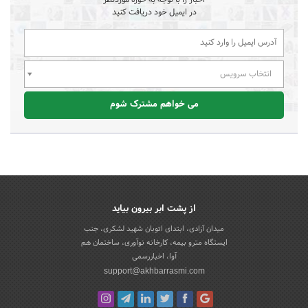
در ایمیل خود دریافت کنید
انتخاب سرویس
می خواهم مشترک شوم
از پشت ابر بیرون بیاید
میدان آزادی، ابتدای اتوبان شهید لشکری، جنب
ایستگاه مترو بیمه، کارخانه نوآوری، ساختمان هم
آوا، اخباررسمی
support@akhbarrasmi.com