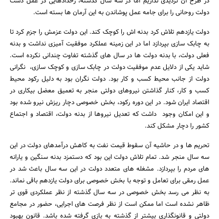
در طرح آن تردیدی نداریم اما در سه سال گذشته، رخدادهایی در عمل دست
دولت روحانی را برای جامه عمل پوشاندن به این آرمان ها بسته است.
دولت یازدهم تلاش کرد بدنه اش را کوچک کند. این دولت عزمش را جزم کرد تا
به چابک سازی بپردازد اما در این زمینه عملکرد موفقیت آمیزی نداشت و بدنه
فعلی دولت، با بدنه دولت ها در سال های گذشته تفاوت چندانی نکرده است.
شاید یکی از دلایل عدم موفقیت دولت در چابک سازی و کوچک سازی، نگرانی
دولت از جانب محیط کسب و کار بود. دولت نگران بود به دلیل رکود محیط
کسب و کار، کنار گذاشتن نیروهای دولتی منجر به تعمیق معضل بیکاری در
اقتصاد ایران شود. در این دوره رکود، بخش خصوصی دچار ریزش نیرو شده بود
و این امکان وجود داشت که تعدیل نیروها از بدنه دولت، اقتصاد و اجتماع
کشور را دچار مشکل کند.
تحریم ها و در حاشیه آن سقوط قیمت نفت به کاهش درآمدهای دولت در این
سه سال منجر شد. تمام تلاش دولت این بود که دستمزد بدنه سنگین و یارانه
های مردم را بپردازد. مشغله های متعدد دولت در این سه سال باعث شد در
جستجو
عمل رمقی برای تعامل و توجه با بخش خصوصی برای دولت یازدهم باقی نماند.
به نظر می رسد بخش خصوصی در سه سال گذشته از نظر عملکردی قوی تر
ظاهر نشده است اما ممکن است از نظر فرصت های اجرایی، حضور در مجامع
دولتی و قانونگذاری بیشتر از گذشته به بازی گرفته شده باشد. قانون بهبود