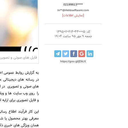
02199813*****
In**@AkhbarRasmi.com
[نمایش اطلاعات]
کد: 13950706140440005
جمعه 9 مهر 95 ساعت 19:04
فایل های صوتی و تصویری 
https://goo.gl/jDiIcX
به گزارش روابط عمومی اخ
در رسانه های دیجیتالی 
های صوتی و تصویری در ان
را روی وب سایت ها و وبل
و فایل تصویری برای ارایه 
این کار فرآیند اطلاع رسا
معرفی بهتر محصول یا ش
همان ویژگی های خبری ذکر 