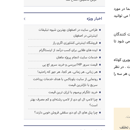
ا در مورد
می توانید
اخبار ویژه
طراحی سایت در اصفهان بهترین شیوه تبلیغات
ت کنندگان
اینترنتی در اصفهان
می شود تا
فروشگاه اینترنتی کشاورزی اگری راز
ایده های طلایی برای کسب درآمد از اینستاگرام
خدمات سایت انجام پروژه ماهان
یری کوتاه
قیمت سرور HP/بررسی و خرید سرور اچ پی
 . در نظر
هر زبانی، هر زمانی، هر کجا، هر جور که راحتید!
 هر سه را
رونمایی از سایت بلوباکس با هدف خدمات پرداخت
سریع با نازلترین قیمت
خرید تلگرام پرمیوم با ارزان ترین قیمت
چرا لامپ ال ای دی از لامپ رشته‌ای و کم مصرف بهتر
است؟
چرا پنل های ال ای دی سقفی فروش خوبی دارند؟
ت.
تخلف