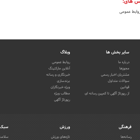
س های:
روابط عمومی
سایر بخش ها
وبلاگ
درباره ما
روابط عمومی
مجوزها
آنلاین مارکتینگ
مشتریان اخبار رسمی
خبرنگاری و رسانه
سوالات متداول
برندسازی
قوانین
ویژه خبرنگاران
از رپورتاژ آگهی تا کمپین رسانه ای
مطالب ویژه
رپورتاژ آگهی
فرهنگی
ورزش
سبک 
رسانه‌ها
تازه‌های ورزش
سلامت 