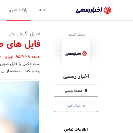
اخبار
خانه
پایگاه خبری
رسمی
-
اصول نگارش خبر
منتشر کننده:
اخبار
فایل های صو
تایید
جمعه 95/7/09
،
تهران
,
(
شده
است عکس یا فایل صوتی- ت
شرکت‌ها،
بیشتر کند. استفاده از این
اخبار رسمی
سازمان‌ها
و
صفحه رسمی
روابط
دنبال کنید
عمومی‌ها
اطلاعات تماس