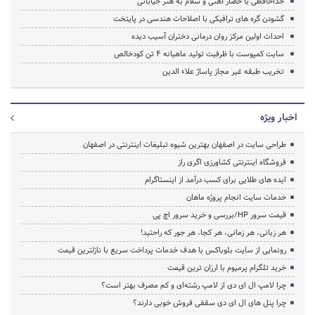
خداحافظی با حصار آهنی و سلام به هنر خیابانی
گشودن گره های ترافیکی با اصلاحات هندسی در پایتخت
احداث اولین مرکز روان درمانی دختران آسیب دیده
سایت کمپوست با ظرفیت تولید ماهیانه 4 تن کودخالص
تخریب طبقه غیر مجاز پاساژ علاء الدین
اخبار ویژه
طراحی سایت در اصفهان بهترین شیوه تبلیغات اینترنتی در اصفهان
فروشگاه اینترنتی کشاورزی اگری راز
ایده های طلایی برای کسب درآمد از اینستاگرام
خدمات سایت انجام پروژه ماهان
قیمت سرور HP/بررسی و خرید سرور اچ پی
هر زبانی، هر زمانی، هر کجا، هر جور که راحتید!
رونمایی از سایت بلوباکس با هدف خدمات پرداخت سریع با نازلترین قیمت
خرید تلگرام پرمیوم با ارزان ترین قیمت
چرا لامپ ال ای دی از لامپ رشته‌ای و کم مصرف بهتر است؟
چرا پنل های ال ای دی سقفی فروش خوبی دارند؟