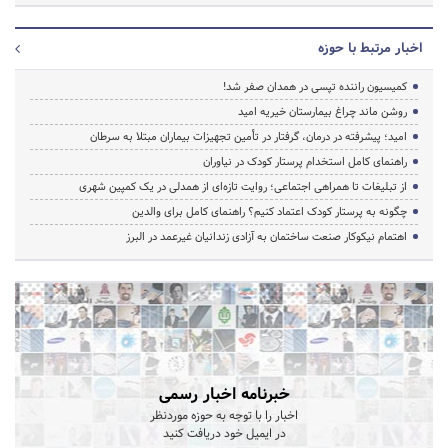
اخبار مرتبط با حوزه
کمیسیون راننده تپسی در همدان صفر شد!
روشن ماند چراغ بیمارستان خیریه امید
امید؛ پیشرفته در درمان، گرفتار در تأمین تجهیزات بیماران مبتلا به سرطان
راهنمای کامل استخدام پرستار کودک در نیاوران
از تبلیغات تا همراهی اجتماعی؛ روایت تازه‌ای از همدلی در یک کمپین شهری
چگونه به پرستار کودک اعتماد کنیم؟ راهنمای کامل برای والدین
اهتمام نیکوکار صنعت ساختمان به آزادی زندانیان غیرعمد در البرز
خبرنامه اخبار رسمی
اخبار را با توجه به حوزه موردنظر
در ایمیل خود دریافت کنید