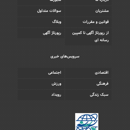
درباره ما
مجوزها
مشتریان
سوالات متداول
قوانین و مقررات
وبلاگ
از رپورتاژ آگهی تا کمپین
رپورتاژ آگهی
رسانه ای
سرویس‌های خبری
اقتصادی
اجتماعی
فرهنگی
ورزش
سبک زندگی
رویداد