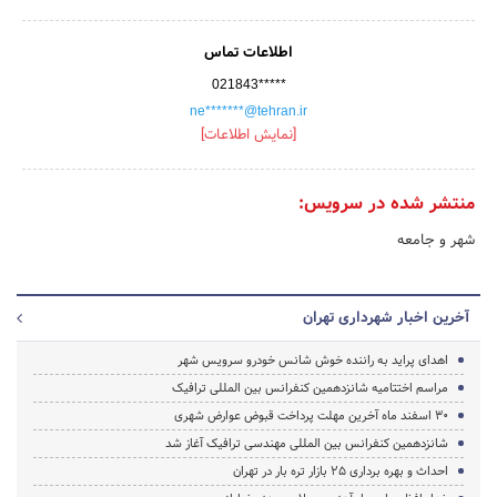
اطلاعات تماس
021843*****
ne*******@tehran.ir
[نمایش اطلاعات]
منتشر شده در سرویس:
شهر و جامعه
آخرین اخبار شهرداری تهران
اهدای پراید به راننده خوش شانس خودرو سرویس شهر
مراسم اختتامیه شانزدهمین کنفرانس بین المللی ترافیک
30 اسفند ماه آخرین مهلت پرداخت قبوض عوارض شهری
شانزدهمین کنفرانس بین المللی مهندسی ترافیک آغاز شد
احداث و بهره برداری 25 بازار تره بار در تهران