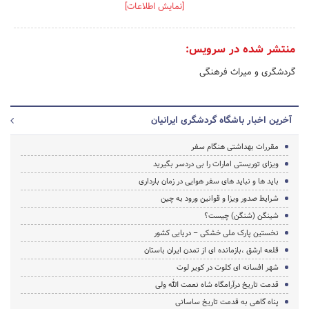
[نمایش اطلاعات]
منتشر شده در سرویس:
گردشگری و میراث فرهنگی
آخرین اخبار باشگاه گردشگری ایرانیان
مقررات بهداشتی هنگام سفر
ویزای توریستی امارات را بی دردسر بگیرید
باید ها و نباید های سفر هوایی در زمان بارداری
شرایط صدور ویزا و قوانین ورود به چین
شینگن (شنگن) چیست؟
نخستین پارک ملی خشکی – دریایی کشور
قلعه ارشق ،بازمانده ای از تمدن ایران باستان
شهر افسانه ای کلوت در کویر لوت
قدمت تاریخ درآرامگاه شاه نعمت الله ولی
پناه گاهی به قدمت تاریخ ساسانی