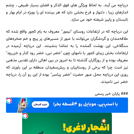
دریاچه می آیند. به لحاظ ویژگی های فوق الذکر و فضای بسیار طبیعی ، چشم
اندازهای زیبا ، دلنواز و فرح بخشی دارد که هر بیننده ای را بویژه در ایام بهار و
تابستان و پاییز شیفته خود می سازد.
این دریاچه که در ارتفاعات روستای "نیمور" معروف به بام کجور واقع شده که
علاقه‌مندان و گردشگران می‌توانند با عبور از مسیرهای پر پیج و خم صخره‌های
سنگلاخی، این بهشت گمشده را به تماشا بنشینند. این دریاچه آرمیده در
جستجو
ارتفاعات بخش زیبای کجور با نامهای چون "خضر نبی، خضر رود کنار و خزررود"
معروف بوده و از روزگاران گذشته تا به امروز در بین اهالی دارای تقدس مذهبی
نیز است چرا که برخی از روستاییان و ریش‌سفیدان منطقه بر این باورند که
روزی این دریاچه محل عبور حضرت "خضر پیامبر" بوده از این رو آن را، دریاچه
خضر نبی نامیدند.
### پایان خبر رسمی