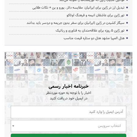
تبدیل ارز در ژاپن برای ایرانیان: مقایسه دلار، یورو و ین + نکات طلایی
تور ژاپن برای عاشقان انیمه و فرهنگ اوتاکو
سیگار کشیدن در ژاپن |ایرانیان برای سفر بدون جریمه و دردسر باید بدانند
تور ژاپن ۵ روزه برای علاقه‌مندان به فناوری و رباتیک
هتل المپیا مشهد هتل دو ستاره قیمت مناسب
خبرنامه اخبار رسمی
اخبار را با توجه به حوزه موردنظر
در ایمیل خود دریافت کنید
انتخاب سرویس