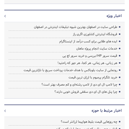
اخبار ویژه
طراحی سایت در اصفهان بهترین شیوه تبلیغات اینترنتی در اصفهان
فروشگاه اینترنتی کشاورزی اگری راز
ایده های طلایی برای کسب درآمد از اینستاگرام
خدمات سایت انجام پروژه ماهان
قیمت سرور HP/بررسی و خرید سرور اچ پی
هر زبانی، هر زمانی، هر کجا، هر جور که راحتید!
رونمایی از سایت بلوباکس با هدف خدمات پرداخت سریع با نازلترین قیمت
خرید تلگرام پرمیوم با ارزان ترین قیمت
چرا لامپ ال ای دی از لامپ رشته‌ای و کم مصرف بهتر است؟
چرا پنل های ال ای دی سقفی فروش خوبی دارند؟
اخبار مرتبط با حوزه
چه روزهایی قیمت بلیط هواپیما ارزانتر است؟
قوانین عجیب ژاپن که توریست‌ها را شوکه می‌کند