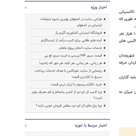
اخبار ویژه
تاکسیرانی
ه طوری که
طراحی سایت در اصفهان بهترین شیوه تبلیغات
اینترنتی در اصفهان
.
فروشگاه اینترنتی کشاورزی اگری راز
وی با بیان اینکه سال گذشته 53 هزار تاکسیران آموزش حرفه ای خط سفید را گذراندند، اظهار کرد: همچنین 18 هزار نفر
تاکسی های
ایده های طلایی برای کسب درآمد از اینستاگرام
خدمات سایت انجام پروژه ماهان
 شهروندان
قیمت سرور HP/بررسی و خرید سرور اچ پی
ردان حرفه
هر زبانی، هر زمانی، هر کجا، هر جور که راحتید!
رونمایی از سایت بلوباکس با هدف خدمات پرداخت
یه گذاران
سریع با نازلترین قیمت
خرید تلگرام پرمیوم با ارزان ترین قیمت
 این میزان به
چرا لامپ ال ای دی از لامپ رشته‌ای و کم مصرف بهتر
است؟
چرا پنل های ال ای دی سقفی فروش خوبی دارند؟
اخبار مرتبط با حوزه