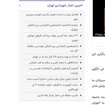
آخرین اخبار شهرداری تهران
اهدای پراید به راننده خوش شانس خودرو سرویس
شهر
مراسم اختتامیه شانزدهمین کنفرانس بین المللی
ترافیک
جستجو
30 اسفند ماه آخرین مهلت پرداخت قبوض عوارض
شهری
شانزدهمین کنفرانس بین المللی مهندسی ترافیک
آغاز شد
گزاری این
احداث و بهره برداری 25 بازار تره بار در تهران
خداحافظی با حصار آهنی و سلام به هنر خیابانی
گشودن گره های ترافیکی با اصلاحات هندسی در
این الگوی
پایتخت
احداث اولین مرکز روان درمانی دختران آسیب دیده
یرانان به
سایت کمپوست با ظرفیت تولید ماهیانه 4 تن
فزایش شان
کودخالص
تخریب طبقه غیر مجاز پاساژ علاء الدین
شته جامعه
به آموزش