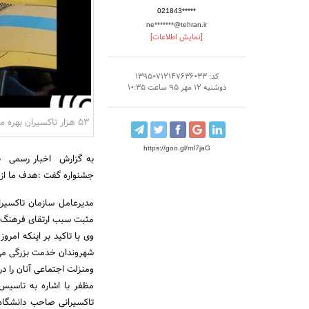
021843*****
ne*******@tehran.ir
[نمایش اطلاعات]
کد: 13950712147636033
دوشنبه 12 مهر 95 ساعت 10:35
53 هزار تاکسیران بهره مند شدند
https://goo.gl/mI7jaG
به گزارش اخبار رسمی به 
جشنواره گفت :هدف ما از ب
مدیرعامل سازمان تاکسیرا
مثبت سبب ارتقای فرهنگ ت
وی با تاکید بر اینکه امر
شهروندان خدمت بزرگی می ک
ومنزلت اجتماعی آنان را در 
مظفر با اشاره به تاسیس 
تاکسیرانی صاحب دانشگاه