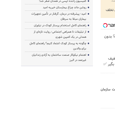
ت.
کمیسیون راننده تپسی در همدان صفر شد!
روشن ماند چراغ بیمارستان خیریه امید
تخلف
امید؛ پیشرفته در درمان، گرفتار در تأمین تجهیزات
بیماران مبتلا به سرطان
راهنمای کامل استخدام پرستار کودک در نیاوران
از تبلیغات تا همراهی اجتماعی؛ روایت تازه‌ای از
 🦷 بدون
همدلی در یک کمپین شهری
چگونه به پرستار کودک اعتماد کنیم؟ راهنمای کامل
برای والدین
اهتمام نیکوکار صنعت ساختمان به آزادی زندانیان
با ۲۵٪ تخفیف
غیرعمد در البرز
بگیر ✅
یت‌ سازمان‌