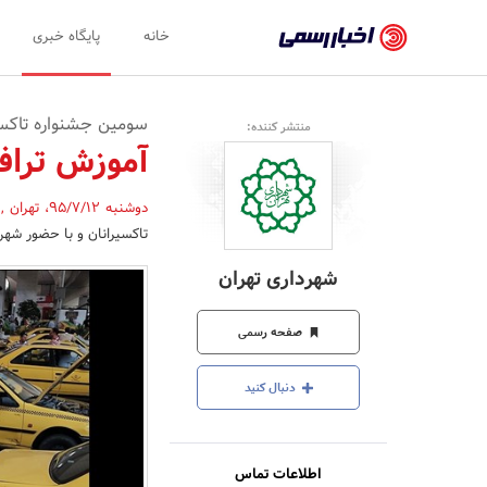
اخبار
خانه
پایگاه خبری
رسمی
-
سومین جشنواره تاکسیر
منتشر کننده:
اخبار
آموزش ترافیکی خط
تایید
دوشنبه 95/7/12
،
تهران
,
شده
تاکسیرانان و با حضور شهر
شرکت‌ها،
شهرداری تهران
سازمان‌ها
و
صفحه رسمی
روابط
دنبال کنید
عمومی‌ها
اطلاعات تماس