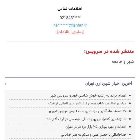
اطلاعات تماس
021843*****
ne*******@tehran.ir
[نمایش اطلاعات]
منتشر شده در سرویس:
شهر و جامعه
آخرین اخبار شهرداری تهران
اهدای پراید به راننده خوش شانس خودرو سرویس شهر
مراسم اختتامیه شانزدهمین کنفرانس بین المللی ترافیک
30 اسفند ماه آخرین مهلت پرداخت قبوض عوارض شهری
شانزدهمین کنفرانس بین المللی مهندسی ترافیک آغاز شد
احداث و بهره برداری 25 بازار تره بار در تهران
خداحافظی با حصار آهنی و سلام به هنر خیابانی