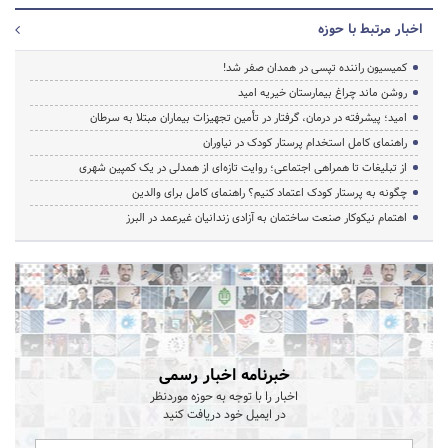
اخبار مرتبط با حوزه
کمیسیون راننده تپسی در همدان صفر شد!
روشن ماند چراغ بیمارستان خیریه امید
امید؛ پیشرفته در درمان، گرفتار در تأمین تجهیزات بیماران مبتلا به سرطان
راهنمای کامل استخدام پرستار کودک در نیاوران
از تبلیغات تا همراهی اجتماعی؛ روایت تازه‌ای از همدلی در یک کمپین شهری
چگونه به پرستار کودک اعتماد کنیم؟ راهنمای کامل برای والدین
اهتمام نیکوکار صنعت ساختمان به آزادی زندانیان غیرعمد در البرز
خبرنامه اخبار رسمی
اخبار را با توجه به حوزه موردنظر
در ایمیل خود دریافت کنید