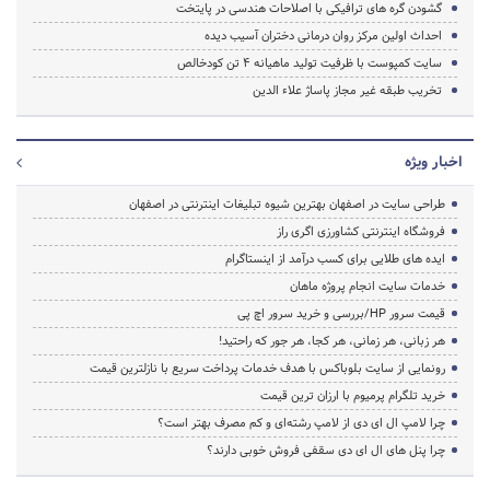
گشودن گره های ترافیکی با اصلاحات هندسی در پایتخت
احداث اولین مرکز روان درمانی دختران آسیب دیده
سایت کمپوست با ظرفیت تولید ماهیانه 4 تن کودخالص
تخریب طبقه غیر مجاز پاساژ علاء الدین
اخبار ویژه
طراحی سایت در اصفهان بهترین شیوه تبلیغات اینترنتی در اصفهان
فروشگاه اینترنتی کشاورزی اگری راز
ایده های طلایی برای کسب درآمد از اینستاگرام
خدمات سایت انجام پروژه ماهان
قیمت سرور HP/بررسی و خرید سرور اچ پی
هر زبانی، هر زمانی، هر کجا، هر جور که راحتید!
رونمایی از سایت بلوباکس با هدف خدمات پرداخت سریع با نازلترین قیمت
خرید تلگرام پرمیوم با ارزان ترین قیمت
چرا لامپ ال ای دی از لامپ رشته‌ای و کم مصرف بهتر است؟
چرا پنل های ال ای دی سقفی فروش خوبی دارند؟