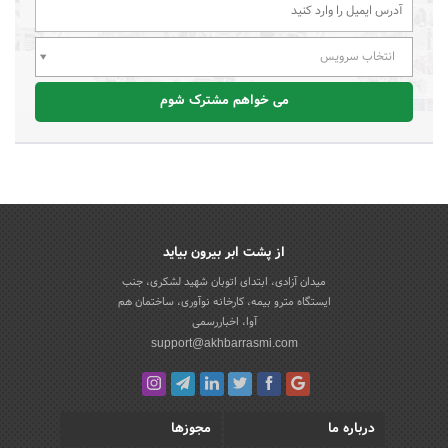
انتخاب سرویس
می خواهم مشترک شوم
از پشت ابر بیرون بیاید
میدان آزادی، ابتدای اتوبان شهید لشکری، جنب
ایستگاه مترو بیمه، کارخانه نوآوری، ساختمان هم
آوا، اخباررسمی
support@akhbarrasmi.com
درباره ما
مجوزها