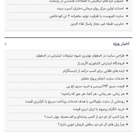
گشودن گره های ترافیکی با اصلاحات هندسی در پایتخت
احداث اولین مرکز روان درمانی دختران آسیب دیده
سایت کمپوست با ظرفیت تولید ماهیانه 4 تن کودخالص
تخریب طبقه غیر مجاز پاساژ علاء الدین
اخبار ویژه
طراحی سایت در اصفهان بهترین شیوه تبلیغات اینترنتی در اصفهان
فروشگاه اینترنتی کشاورزی اگری راز
ایده های طلایی برای کسب درآمد از اینستاگرام
خدمات سایت انجام پروژه ماهان
قیمت سرور HP/بررسی و خرید سرور اچ پی
هر زبانی، هر زمانی، هر کجا، هر جور که راحتید!
رونمایی از سایت بلوباکس با هدف خدمات پرداخت سریع با نازلترین قیمت
خرید تلگرام پرمیوم با ارزان ترین قیمت
چرا لامپ ال ای دی از لامپ رشته‌ای و کم مصرف بهتر است؟
چرا پنل های ال ای دی سقفی فروش خوبی دارند؟