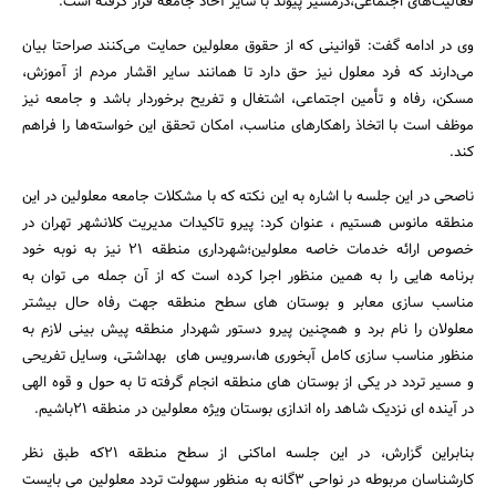
فعالیت‌های اجتماعی،درمسیر پیوند با سایر آحاد جامعه قرار گرفته ‌است.
وی در ادامه گفت: قوانینی که از حقوق معلولین حمایت می‌کنند صراحتا بیان
می‌دارند که فرد معلول نیز حق دارد تا همانند سایر اقشار مردم از آموزش،
مسکن، رفاه و تأمین اجتماعی، اشتغال و تفریح برخوردار باشد و جامعه نیز
موظف است با اتخاذ راهکارهای مناسب، امکان تحقق این خواسته‌ها را فراهم
کند.
جستجو
ناصحی در این جلسه با اشاره به این نکته که با مشکلات جامعه معلولین در این
منطقه مانوس هستیم ، عنوان کرد: پیرو تاکیدات مدیریت کلانشهر تهران در
خصوص ارائه خدمات خاصه معلولین؛شهرداری منطقه 21 نیز به نوبه خود
برنامه هایی را به همین منظور اجرا کرده است که از آن جمله می توان به
مناسب سازی معابر و بوستان های سطح منطقه جهت رفاه حال بیشتر
معلولان را نام برد و همچنین پیرو دستور شهردار منطقه پیش بینی لازم به
منظور مناسب سازی کامل آبخوری ها،سرویس های بهداشتی، وسایل تفریحی
و مسیر تردد در یکی از بوستان های منطقه انجام گرفته تا به حول و قوه الهی
در آینده ای نزدیک شاهد راه اندازی بوستان ویژه معلولین در منطقه 21باشیم.
بنابراین گزارش، در این جلسه اماکنی از سطح منطقه 21که طبق نظر
کارشناسان مربوطه در نواحی 3گانه به منظور سهولت تردد معلولین می بایست