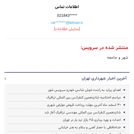
اطلاعات تماس
021843*****
ne*******@tehran.ir
[نمایش اطلاعات]
منتشر شده در سرویس:
شهر و جامعه
آخرین اخبار شهرداری تهران
اهدای پراید به راننده خوش شانس خودرو سرویس شهر
مراسم اختتامیه شانزدهمین کنفرانس بین المللی ترافیک
30 اسفند ماه آخرین مهلت پرداخت قبوض عوارض شهری
شانزدهمین کنفرانس بین المللی مهندسی ترافیک آغاز شد
احداث و بهره برداری 25 بازار تره بار در تهران
خداحافظی با حصار آهنی و سلام به هنر خیابانی