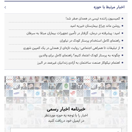
اخبار مرتبط با حوزه
کمیسیون راننده تپسی در همدان صفر شد!
روشن ماند چراغ بیمارستان خیریه امید
امید؛ پیشرفته در درمان، گرفتار در تأمین تجهیزات بیماران مبتلا به سرطان
راهنمای کامل استخدام پرستار کودک در نیاوران
از تبلیغات تا همراهی اجتماعی؛ روایت تازه‌ای از همدلی در یک کمپین شهری
چگونه به پرستار کودک اعتماد کنیم؟ راهنمای کامل برای والدین
اهتمام نیکوکار صنعت ساختمان به آزادی زندانیان غیرعمد در البرز
خبرنامه اخبار رسمی
اخبار را با توجه به حوزه موردنظر
در ایمیل خود دریافت کنید