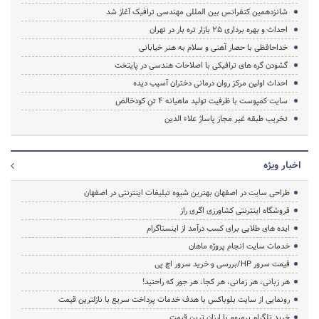
شانزدهمین کنفرانس بین المللی مهندسی ترافیک آغاز شد
احداث و بهره برداری 25 بازار تره بار در تهران
خداحافظی با حصار آهنی و سلام به هنر خیابانی
گشودن گره های ترافیکی با اصلاحات هندسی در پایتخت
احداث اولین مرکز روان درمانی دختران آسیب دیده
سایت کمپوست با ظرفیت تولید ماهیانه 4 تن کودخالص
تخریب طبقه غیر مجاز پاساژ علاء الدین
اخبار ویژه
طراحی سایت در اصفهان بهترین شیوه تبلیغات اینترنتی در اصفهان
فروشگاه اینترنتی کشاورزی اگری راز
ایده های طلایی برای کسب درآمد از اینستاگرام
خدمات سایت انجام پروژه ماهان
قیمت سرور HP/بررسی و خرید سرور اچ پی
هر زبانی، هر زمانی، هر کجا، هر جور که راحتید!
رونمایی از سایت بلوباکس با هدف خدمات پرداخت سریع با نازلترین قیمت
خرید تلگرام پرمیوم با ارزان ترین قیمت