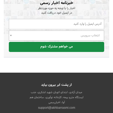
خبرنامه اخبار رسمی
اخبار را با توجه به حوزه موردنظر
در ایمیل خود دریافت کنید
انتخاب سرویس
می خواهم مشترک شوم
از پشت ابر بیرون بیاید
میدان آزادی، ابتدای اتوبان شهید لشکری، جنب
ایستگاه مترو بیمه، کارخانه نوآوری، ساختمان هم
آوا، اخباررسمی
support@akhbarrasmi.com