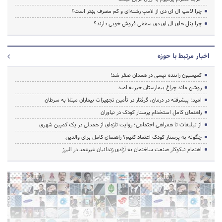
چرا لامپ ال ای دی از لامپ رشته‌ای و کم مصرف بهتر است؟
چرا پنل های ال ای دی سقفی فروش خوبی دارند؟
اخبار مرتبط با حوزه
کمیسیون راننده تپسی در همدان صفر شد!
روشن ماند چراغ بیمارستان خیریه امید
امید؛ پیشرفته در درمان، گرفتار در تأمین تجهیزات بیماران مبتلا به سرطان
راهنمای کامل استخدام پرستار کودک در نیاوران
از تبلیغات تا همراهی اجتماعی؛ روایت تازه‌ای از همدلی در یک کمپین شهری
چگونه به پرستار کودک اعتماد کنیم؟ راهنمای کامل برای والدین
اهتمام نیکوکار صنعت ساختمان به آزادی زندانیان غیرعمد در البرز