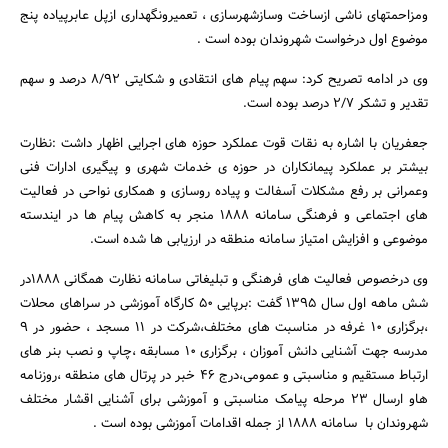
ومزاحمتهای ناشی ازساخت وسازشهرسازی ، تعمیرونگهداری ازپل عابرپیاده پنج
موضوع اول درخواست شهروندان بوده است .
وی در ادامه تصریح کرد: سهم پیام های انتقادی و شکایتی 8/92 درصد و سهم
جستجو
تقدیر و تشکر 2/7 درصد بوده است.
جعفریان با اشاره به نقات قوت عملکرد حوزه های اجرایی اظهار داشت :نظارت
بیشتر بر عملکرد پیمانکاران در حوزه ی خدمات شهری و پیگیری ادارات فنی
وعمرانی بر رفع مشکلات آسفالت و پیاده روسازی و همکاری نواحی در فعالیت
های اجتماعی و فرهنگی سامانه 1888 منجر به کاهش پیام ها در ایندسته
موضوعی و افزایش امتیاز سامانه منطقه در ارزیابی ها شده است.
وی درخصوص فعالیت های فرهنگی و تبلیغاتی سامانه نظارت همگانی 1888در
شش ماهه اول سال 1395 گفت :برپایی 50 کارگاه آموزشی در سراهای محلات
،برگزاری 10 غرفه در مناسبت های مختلف،شرکت در 11 مسجد ، حضور در 9
مدرسه جهت آشنایی دانش آموزان ، برگزاری 10 مسابقه ،چاپ و نصب بنر های
ارتباط مستقیم و مناسبتی و عمومی،درج 46 خبر در پرتال های منطقه ،روزنامه
هاو ارسال 23 مرحله پیامک مناسبتی و آموزشی برای آشنایی اقشار مختلف
شهروندان با سامانه 1888 از جمله اقدامات آموزشی بوده است .