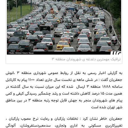
بانک، بیمه و سرمایه
مسکن و ساختمان
ترافیک مهمترین دغدغه ی شهروندان منطقه 3
به گزارش اخبار رسمی به نقل از روابط عمومی شهرداری منطقه 3 ،انوش
جعفریان گفت : در شش ماهه ی نخست سال جاری تعداد 1100 پیام به کارتابل
سامانه 1888 منطقه 3 ارسال شده که این میزان نسبت به سال گذشته در
همین مدت 15 درصد کاهش داشته است و رشد چشمگیر رسیدگی کیفی و کمی
پیام های شهروندان منجر به جهش قابل توجه رتبه منطقه 3 در بین مناطق
شهر تهران شده است
جعفریان خاطر نشان کرد : تخلفات پارکبان و رعایت نرخ مصوب پارکبان ،
تغییرکاربری مسکونی به اداری وتجاری، سدمعبردستفروشان، آلودگی