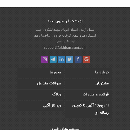
از پشت ابر بیرون بیاید
میدان آزادی، ابتدای اتوبان شهید لشکری، جنب
ایستگاه مترو بیمه، کارخانه نوآوری، ساختمان هم
آوا، اخباررسمی
support@akhbarrasmi.com
درباره ما
مجوزها
مشتریان
سوالات متداول
قوانین و مقررات
وبلاگ
از رپورتاژ آگهی تا کمپین
رپورتاژ آگهی
رسانه ای
سرویس‌های خبری