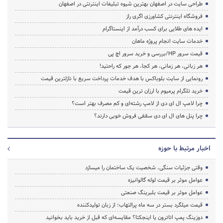
طراحی سایت در اصفهان بهترین شیوه تبلیغات اینترنتی در اصفهان
فروشگاه اینترنتی کشاورزی اگری راز
ایده های طلایی برای کسب درآمد از اینستاگرام
خدمات سایت انجام پروژه ماهان
قیمت سرور HP/بررسی و خرید سرور اچ پی
هر زبانی، هر زمانی، هر کجا، هر جور که راحتید!
رونمایی از سایت بلوباکس با هدف خدمات پرداخت سریع با نازلترین قیمت
خرید تلگرام پرمیوم با ارزان ترین قیمت
چرا لامپ ال ای دی از لامپ رشته‌ای و کم مصرف بهتر است؟
چرا پنل های ال ای دی سقفی فروش خوبی دارند؟
اخبار مرتبط با حوزه
وقتی جزئیات سنگی، شخصیت یک ساختمان را میسازد
عوامل موثر بر قیمت لوله گالوانیزه
عوامل موثر بر قیمت بلبرینگ صنعتی
قیمت میلگرد بستر در سه ماه پرالتهاب؛ از زبان تولیدکننده
دوزینگ پمپ اتاترون یا اینجکتا؟ مقایسه‌ای که قبل از خرید باید بخوانید