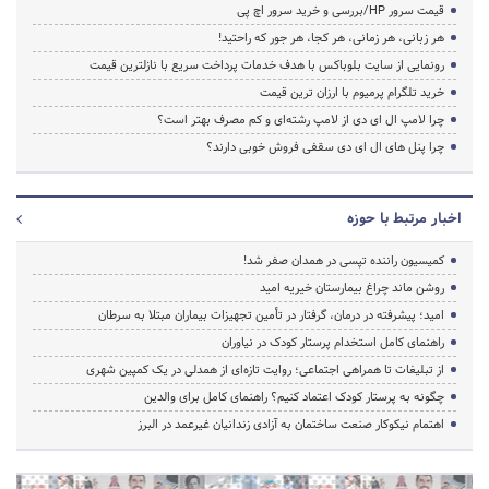
قیمت سرور HP/بررسی و خرید سرور اچ پی
هر زبانی، هر زمانی، هر کجا، هر جور که راحتید!
رونمایی از سایت بلوباکس با هدف خدمات پرداخت سریع با نازلترین قیمت
خرید تلگرام پرمیوم با ارزان ترین قیمت
چرا لامپ ال ای دی از لامپ رشته‌ای و کم مصرف بهتر است؟
چرا پنل های ال ای دی سقفی فروش خوبی دارند؟
اخبار مرتبط با حوزه
کمیسیون راننده تپسی در همدان صفر شد!
روشن ماند چراغ بیمارستان خیریه امید
امید؛ پیشرفته در درمان، گرفتار در تأمین تجهیزات بیماران مبتلا به سرطان
راهنمای کامل استخدام پرستار کودک در نیاوران
از تبلیغات تا همراهی اجتماعی؛ روایت تازه‌ای از همدلی در یک کمپین شهری
چگونه به پرستار کودک اعتماد کنیم؟ راهنمای کامل برای والدین
اهتمام نیکوکار صنعت ساختمان به آزادی زندانیان غیرعمد در البرز