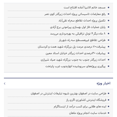
مسجد خاتم الانبیا آماده افتتاح است
رفع معارضات تاسیساتی پروژه احداث زیرگذر کوی نصر
تکمیل پروژه احداث تقاطع سه‌راه تقی‌آباد
پایان عملیات فاز اول بهسازی پیرامونی برج آزادی
8 ماه دیگر4 تونل ترافیکی به بهره‌برداری می‌رسد
طراحی تقاطع غیرهمسطح سه راه شهریار
پیشرفت70 درصدی مرمت پل بزرگراه‌ شهید همت و کردستان
پیشرفت 30درصدی احداث زیرگذر خیابان استاد معین
احداث زیرگذر جنوب به جنوب بزرگراه شهید صیاد شیرازی
پیگیری پروژه‌های سرپوشیده‌ انهارجنوب غرب پایتخت
اخبار ویژه
طراحی سایت در اصفهان بهترین شیوه تبلیغات اینترنتی در اصفهان
فروشگاه اینترنتی کشاورزی اگری راز
ایده های طلایی برای کسب درآمد از اینستاگرام
خدمات سایت انجام پروژه ماهان