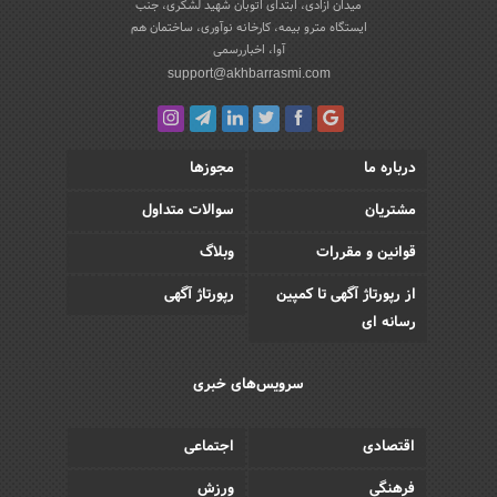
میدان آزادی، ابتدای اتوبان شهید لشکری، جنب
ایستگاه مترو بیمه، کارخانه نوآوری، ساختمان هم
آوا، اخباررسمی
support@akhbarrasmi.com
درباره ما
مجوزها
مشتریان
سوالات متداول
قوانین و مقررات
وبلاگ
از رپورتاژ آگهی تا کمپین
رپورتاژ آگهی
رسانه ای
سرویس‌های خبری
اقتصادی
اجتماعی
فرهنگی
ورزش