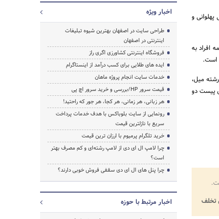
اخبار ویژه
ه های مسابقات کشتی پهلوانی و
طراحی سایت در اصفهان بهترین شیوه تبلیغات
اینترنتی در اصفهان
 افراد به
فروشگاه اینترنتی کشاورزی اگری راز
 است.
ایده های طلایی برای کسب درآمد از اینستاگرام
خدمات سایت انجام پروژه ماهان
به 26 مهرماه در محل زورخانه ده ونک از ساعت 18 در سه رشته میل،
قیمت سرور HP/بررسی و خرید سرور اچ پی
ه پرتاب نیزه، پرش جفت و دو 1500 متر در محل پیست دو
هر زبانی، هر زمانی، هر کجا، هر جور که راحتید!
رونمایی از سایت بلوباکس با هدف خدمات پرداخت
سریع با نازلترین قیمت
خرید تلگرام پرمیوم با ارزان ترین قیمت
چرا لامپ ال ای دی از لامپ رشته‌ای و کم مصرف بهتر
است؟
چرا پنل های ال ای دی سقفی فروش خوبی دارند؟
ت.
تخلف
اخبار مرتبط با حوزه