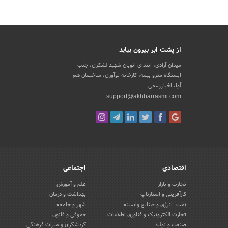
از پشت ابر بیرون بیاید
میدان آزادی، ابتدای اتوبان شهید لشکری، جنب
ایستگاه مترو بیمه، کارخانه نوآوری، ساختمان هم
آوا، اخباررسمی
support@akhbarrasmi.com
اقتصادی
اجتماعی
تجارت و بازار
علم و آموزش
کارآفرینی و استارتاپ
بهداشت و درمان
نفت، انرژی و صنایع وابسته
شهر و جامعه
تجارت الکترونیک و فناوری اطلاعات
حقوقی و قانون
صنعت و تولید
گردشگری و میراث فرهنگی