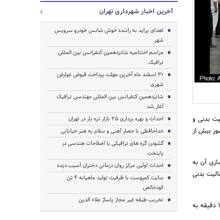
آخرین اخبار شهرداری تهران
اهدای پراید به راننده خوش شانس خودرو سرویس
شهر
مراسم اختتامیه شانزدهمین کنفرانس بین المللی
جستجو
ترافیک
30 اسفند ماه آخرین مهلت پرداخت قبوض عوارض
شهری
شانزدهمین کنفرانس بین المللی مهندسی ترافیک
آغاز شد
مناسبت گرامیداشت 26 مهرماه روز تربیت بدنی و
احداث و بهره برداری 25 بازار تره بار در تهران
ور بیش از
خداحافظی با حصار آهنی و سلام به هنر خیابانی
گشودن گره های ترافیکی با اصلاحات هندسی در
پایتخت
ازی آن به
احداث اولین مرکز روان درمانی دختران آسیب دیده
الیت بدنی
سایت کمپوست با ظرفیت تولید ماهیانه 4 تن
کودخالص
تخریب طبقه غیر مجاز پاساژ علاء الدین
در این برنامه دباغی شهردار منطقه 3 به همراه جمعی از معاونان و مدیران با ورزشکاران صبحگاهی به مدت 10 دقیقه به