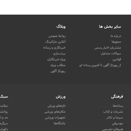
سایر بخش ها
وبلاگ
درباره ما
روابط عمومی
مجوزها
آنلاین مارکتینگ
مشتریان اخبار رسمی
خبرنگاری و رسانه
سوالات متداول
برندسازی
قوانین
ویژه خبرنگاران
از رپورتاژ آگهی تا کمپین رسانه ای
مطالب ویژه
رپورتاژ آگهی
فرهنگی
ورزش
سبک 
رسانه‌ها
تازه‌های ورزش
سلامت 
نشریات و کتاب
مکان‌های ورزشی
روانشن
سینما و تئاتر
تجهیزات ورزشی
مد و ل
موسیقی
باشگاه‌ها
سرگرمی
هنرهای تجسمی
دکوراس