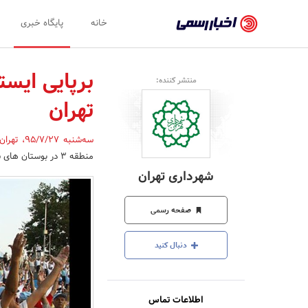
اخبار
خانه
پایگاه خبری
رسمی
-
برپایی ایس
منتشر کننده:
اخبار
تهران
تایید
شده
سه‌شنبه 95/7/27
،
تهرا
منطقه 3 در بوستان های شمال تهران برگزار شد.
شرکت‌ها،
شهرداری تهران
سازمان‌ها
و
صفحه رسمی
روابط
دنبال کنید
عمومی‌ها
اطلاعات تماس