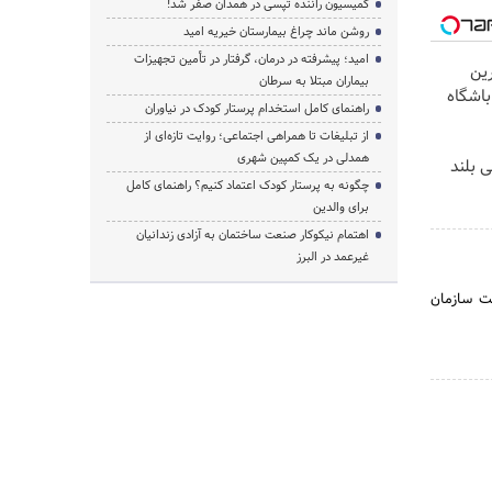
کمیسیون راننده تپسی در همدان صفر شد!
روشن ماند چراغ بیمارستان خیریه امید
امید؛ پیشرفته در درمان، گرفتار در تأمین تجهیزات
کس ترین
بیماران مبتلا به سرطان
باشگاه
راهنمای کامل استخدام پرستار کودک در نیاوران
از تبلیغات تا همراهی اجتماعی؛ روایت تازه‌ای از
همدلی در یک کمپین شهری
سی بلند
چگونه به پرستار کودک اعتماد کنیم؟ راهنمای کامل
برای والدین
اهتمام نیکوکار صنعت ساختمان به آزادی زندانیان
غیرعمد در البرز
یت‌ سازمان‌