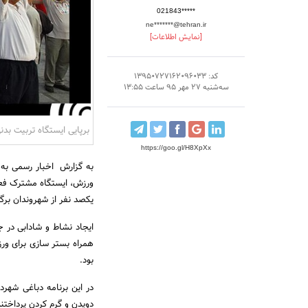
021843*****
ne*******@tehran.ir
[نمایش اطلاعات]
کد: 13950727162096033
سه‌شنبه 27 مهر 95 ساعت 13:55
برپایی ایستگاه تربیت بد
https://goo.gl/H8XpXx
ورزش، ایستگاه مشترک فعا
یکصد نفر از شهروندان برگز
ایجاد نشاط و شادابی در 
همراه بستر سازی برای ورز
بود.
دویدن و گرم کردن پرداختن