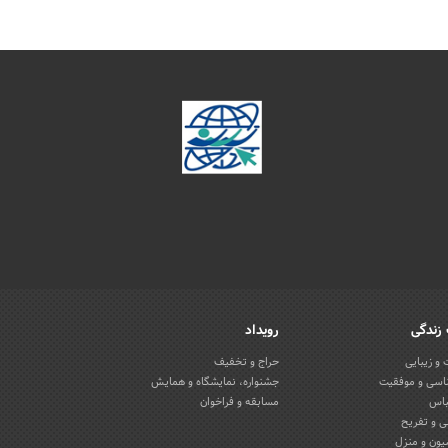
زندگی
رویداد
و زیبایی
حراج و تخفیف
اسی و موفقیت
جشنواره، نمایشگاه و همایش
باس
مسابقه و فراخوان
 و تفریح
یون و منزل