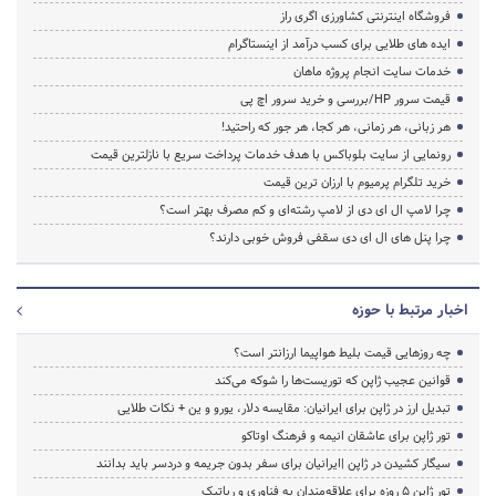
فروشگاه اینترنتی کشاورزی اگری راز
ایده های طلایی برای کسب درآمد از اینستاگرام
خدمات سایت انجام پروژه ماهان
قیمت سرور HP/بررسی و خرید سرور اچ پی
هر زبانی، هر زمانی، هر کجا، هر جور که راحتید!
رونمایی از سایت بلوباکس با هدف خدمات پرداخت سریع با نازلترین قیمت
خرید تلگرام پرمیوم با ارزان ترین قیمت
چرا لامپ ال ای دی از لامپ رشته‌ای و کم مصرف بهتر است؟
چرا پنل های ال ای دی سقفی فروش خوبی دارند؟
اخبار مرتبط با حوزه
چه روزهایی قیمت بلیط هواپیما ارزانتر است؟
قوانین عجیب ژاپن که توریست‌ها را شوکه می‌کند
تبدیل ارز در ژاپن برای ایرانیان: مقایسه دلار، یورو و ین + نکات طلایی
تور ژاپن برای عاشقان انیمه و فرهنگ اوتاکو
سیگار کشیدن در ژاپن |ایرانیان برای سفر بدون جریمه و دردسر باید بدانند
تور ژاپن ۵ روزه برای علاقه‌مندان به فناوری و رباتیک