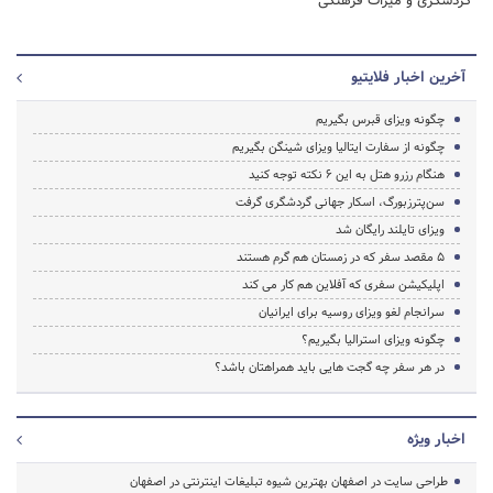
گردشگری و میراث فرهنگی
آخرین اخبار فلایتیو
چگونه ویزای قبرس بگیریم
چگونه از سفارت ایتالیا ویزای شینگن بگیریم
هنگام رزرو هتل به این 6 نکته توجه کنید​
سن‌پترزبورگ، اسکار جهانی گردشگری گرفت
ویزای تایلند رایگان شد
5 مقصد سفر که در زمستان هم گرم هستند
اپلیکیشن سفری که آفلاین هم کار می کند
سرانجام لغو ویزای روسیه برای ایرانیان
چگونه ویزای استرالیا بگیریم؟
در هر سفر چه گجت هایی باید همراهتان باشد؟
اخبار ویژه
طراحی سایت در اصفهان بهترین شیوه تبلیغات اینترنتی در اصفهان