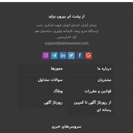
از پشت ابر بیرون بیاید
میدان آزادی، ابتدای اتوبان شهید لشکری، جنب
ایستگاه مترو بیمه، کارخانه نوآوری، ساختمان هم
آوا، اخباررسمی
support@akhbarrasmi.com
درباره ما
مجوزها
مشتریان
سوالات متداول
قوانین و مقررات
وبلاگ
از رپورتاژ آگهی تا کمپین
رپورتاژ آگهی
رسانه ای
سرویس‌های خبری