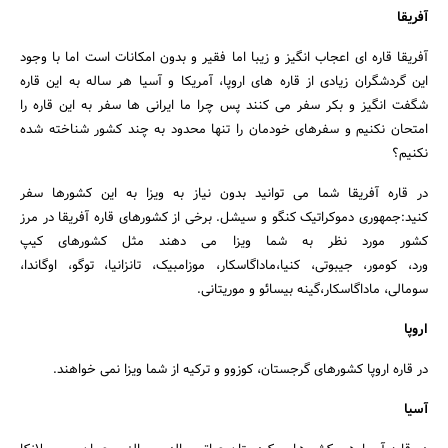
آفریقا
آفریقا قاره ای اعجاب انگیز و زیبا اما فقیر و بدون امکانات است اما با وجود
این گردشگران زیادی از قاره های اروپا، آمریکا و آسیا هر ساله به این قاره
شگفت انگیز و بکر سفر می کنند پس چرا ما ایرانی ها سفر به این قاره را
امتحان نکنیم و سفرهای خودمان را تنها محدود به چند کشور شناخته شده
نکنیم؟
در قاره آفریقا شما می توانید بدون نیاز به ویزا به این کشورها سفر
کنید:جمهوری دموکراتیک کنگو و سیشل. برخی از کشورهای قاره آفریقا در مرز
کشور مورد نظر به شما ویزا می دهند مثل کشورهای کیپ
ورد، کومور، جیبوتی، کنیا،ماداگاسکار، موزامبیک، تانزانیا، توگو، اوگاندا،
سومالی، ماداگاسکار،گینه بیسائو و موریتانی.
جستجو
اروپا
در قاره اروپا کشورهای گرجستان، کوزوو و ترکیه از شما ویزا نمی خواهند.
آسیا