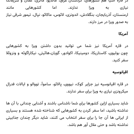
در قاره آسیا هم کشورهای، کردستان عراق، مالدیو، مالزی، عمان و سریلانکا
نیازی به ویزا ندارند. اما کشورهایی مانند
ارمنستان، آذربایجان، بنگلادش، اندونزی، لائوس، ماکائو، نپال، تیمور شرقی نیاز
به صدور ویزا در مرز دارند.
آمریکا
در قاره آمریکا نیز شما می توانید بدون داشتن ویزا به کشورهایی
چون بولیوی، کاستاریکا، دومینیکا، اکوادور، گویان،هائیتی، نیکاراگوئه و ونزوئلا
سفر کنید.
اقیانوسیه
در قاره اقیانوسیه نیز جزایر کوک، نیووی، پالائو، ساموآ، تووالو و ایالات فدرال
میکرونزی نیازی به ویزا برای سفر ندارند.
شاید بسیاری ازاین کشورها برای شما ناشناس باشند و آشنایی چندانی با آن ها
نداشته باشید، اما سفر کردن به کشورهایی که شناخته شده هستند و بسیاری
از ایرانی ها آن جا را برای سفر انتخاب می کنند، شاید دیگر چندان جذابیتی
نداشته باشد و حتی ملال آور هم باشد.