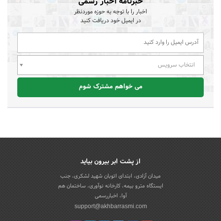
خبرنامه اخبار رسمی
اخبار را با توجه به حوزه موردنظر
در ایمیل خود دریافت کنید
انتخاب سرویس
می خواهم مشترک شوم
از پشت ابر بیرون بیاید
میدان آزادی، ابتدای اتوبان شهید لشکری، جنب
ایستگاه مترو بیمه، کارخانه نوآوری، ساختمان هم
آوا، اخباررسمی
support@akhbarrasmi.com