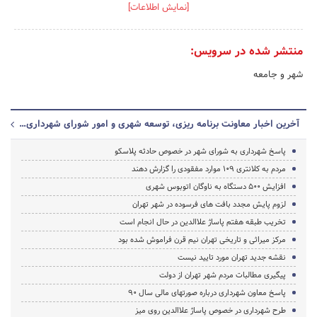
[نمایش اطلاعات]
منتشر شده در سرویس:
شهر و جامعه
آخرین اخبار معاونت برنامه ریزی، توسعه شهری و امور شورای شهرداری تهران
پاسخ شهرداری به شورای شهر در خصوص حادثه پلاسکو
مردم به کلانتری 109 موارد مفقودی را گزارش دهند
افزایش 500 دستگاه به ناوگان اتوبوس شهری
لزوم پایش مجدد بافت های فرسوده در شهر تهران
تخریب طبقه هفتم پاساژ علاالدین در حال انجام است
مرکز میراثی و تاریخی تهران نیم قرن فراموش شده بود
نقشه جدید تهران مورد تایید نیست
پیگیری مطالبات مردم شهر تهران از دولت
پاسخ معاون شهرداری درباره صورتهای مالی سال 90
طرح شهرداری در خصوص پاساژ علاالدین روی میز