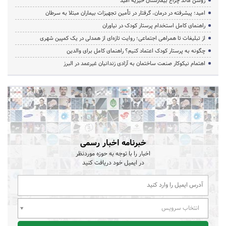
روشن ماند چراغ بیمارستان خیریه امید
امید؛ پیشرفته در درمان، گرفتار در تأمین تجهیزات بیماران مبتلا به سرطان
راهنمای کامل استخدام پرستار کودک در نیاوران
از تبلیغات تا همراهی اجتماعی؛ روایت تازه‌ای از همدلی در یک کمپین شهری
چگونه به پرستار کودک اعتماد کنیم؟ راهنمای کامل برای والدین
اهتمام نیکوکار صنعت ساختمان به آزادی زندانیان غیرعمد در البرز
خبرنامه اخبار رسمی
اخبار را با توجه به حوزه موردنظر
در ایمیل خود دریافت کنید
انتخاب سرویس