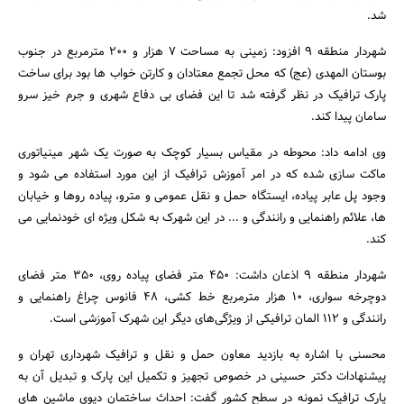
شد.
شهردار منطقه 9 افزود: زمینی به مساحت 7 هزار و 200 مترمربع در جنوب
بوستان المهدی (عج) که محل تجمع معتادان و کارتن خواب ها بود برای ساخت
پارک ترافیک در نظر گرفته شد تا این فضای بی دفاع شهری و جرم خیز سرو
سامان پیدا کند.
وی ادامه داد: محوطه‌ در مقیاس‌ بسیار کوچک به‌ صورت‌ یک‌ شهر مینیاتوری‌
ماکت‌ سازی‌ شده که‌ در امر آموزش‌ ترافیک‌ از این‌ مورد استفاده‌ می‌ شود و
وجود پل عابر پیاده، ایستگاه حمل و نقل عمومی و مترو، پیاده روها و خیابان
ها، علائم راهنمایی و رانندگی و ... در این شهرک به شکل ویژه ای خودنمایی می
جستجو
کند.
شهردار منطقه 9 اذعان داشت: 450 متر فضای پیاده روی، 350 متر فضای
دوچرخه سواری، 10 هزار مترمربع خط کشی، 48 فانوس چراغ راهنمایی و
رانندگی و 112 المان ترافیکی از ویژگی‌های دیگر این شهرک آموزشی است.
محسنی با اشاره به بازدید معاون حمل و نقل و ترافیک شهرداری تهران و
پیشنهادات دکتر حسینی در خصوص تجهیز و تکمیل این پارک و تبدیل آن به
پارک ترافیک نمونه در سطح کشور گفت: احداث ساختمان دپوی ماشین های