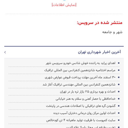
[نمایش اطلاعات]
منتشر شده در سرویس:
شهر و جامعه
آخرین اخبار شهرداری تهران
اهدای پراید به راننده خوش شانس خودرو سرویس شهر
مراسم اختتامیه شانزدهمین کنفرانس بین المللی ترافیک
30 اسفند ماه آخرین مهلت پرداخت قبوض عوارض شهری
شانزدهمین کنفرانس بین المللی مهندسی ترافیک آغاز شد
احداث و بهره برداری 25 بازار تره بار در تهران
خداحافظی با حصار آهنی و سلام به هنر خیابانی
گشودن گره های ترافیکی با اصلاحات هندسی در پایتخت
احداث اولین مرکز روان درمانی دختران آسیب دیده
سایت کمپوست با ظرفیت تولید ماهیانه 4 تن کودخالص
تخریب طبقه غیر مجاز پاساژ علاء الدین