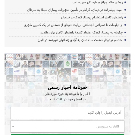
روشن ماند چراغ بیمارستان خیریه امید
امید؛ پیشرفته در درمان، گرفتار در تأمین تجهیزات بیماران مبتلا به سرطان
راهنمای کامل استخدام پرستار کودک در نیاوران
از تبلیغات تا همراهی اجتماعی؛ روایت تازه‌ای از همدلی در یک کمپین شهری
چگونه به پرستار کودک اعتماد کنیم؟ راهنمای کامل برای والدین
اهتمام نیکوکار صنعت ساختمان به آزادی زندانیان غیرعمد در البرز
خبرنامه اخبار رسمی
اخبار را با توجه به حوزه موردنظر
در ایمیل خود دریافت کنید
انتخاب سرویس