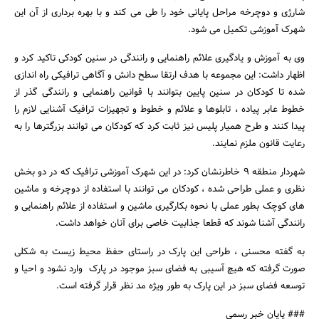
شارژی و دوچرخه مراحل پایانی خود را طی می کند و با بهره برداری از آن این
شهرک آموزشی تکمیل می شود.
وی به آموزش و یادگیری علائم راهنمایی و رانندگی در سنین کودکی تاکید کرد و
اظهار داشت: این مجموعه با هدف ارتقا سطح دانش و آگاهی ترافیکی راه اندازی
شده تا کودکان در سنین پایین بتوانند با قوانین راهنمایی و رانندگی گذر از
خطوط عابر پیاده ، تابلوها و علائم و خطوط و تجهیزات ترافیک آشنایی لازم را
پیدا کنند و طرح همیار پلیس نیز ثابت کرد که کودکان می توانند بزرگترها را به
رعایت قانون ملزم نمایند.
شهردار منطقه 9 خاطرنشان کرد: در این شهرک آموزشی ترافیک که در دو بخش
نظری و عملی طراحی شده ، کودکان می توانند با استفاده از دوچرخه و ماشین
های کوچک بطور عملی با نحوه بکارگیری ماشین و استفاده از علائم راهنمایی و
رانندگی آشنا شوند که قطعا جذابیت خاصی برای آنان خواهد داشت.
به گفته محسنی ، طراحی این پارک در راستاى حفظ محیط زیست به شکلی
صورت گرفته که هیچ آسیبی به فضای سبز موجود در پارک وارد نشود و احیا و
توسعه فضاى سبز در این پارک به طور ویژه مد نظر قرار گرفته است.
### پایان خبر رسمی