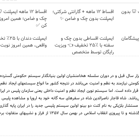
پلنت 🦷 بدون
اقساط 12 ماهه + گارانتی شرکتی؛
اقساط ۱۲ ماهه ایمپلنت
ایمپلنت بدون چک و ضامن ✨
چک و ضامن؛ همین امروز 
کن ✅
ت پیشگامان
ایمپلنت اقساطی بدون چک و
ایمپلنت دندان 
سفته با ٪۲۵ تخفیف 👈 ویزیت
واقعی، همین امروز نوبت 
رایگان توسط متخصص
زار سال قبل و در دوران سلسله هخامنشیان اولین بنیانگذار سیستم حکومتى گسترده 
ومتى نیازمند به نظم و امنیت مى‌باشد در نتیجه کشور ما انواع سیستمهاى ایجاد نظم و
قرار داده است. اما سیستم نوین ایجاد نظم و امنیت داخلى یعنى سازمان پلیس در ایرا
باشد. شاه قاجار ناصرالدین شاه در سفرهاى سه گانه خود به اروپا و مشاهده پلیس ن
ستشار بلژیکى به نام کنت دو بینو اولین سیستم پلیسى جدید را در ایران پایه گذارى 
پلیس در طى یکصد سال گذشته و تا پیروزى انقلاب اسلامى در بهمن سال 1357 از فراز و ن