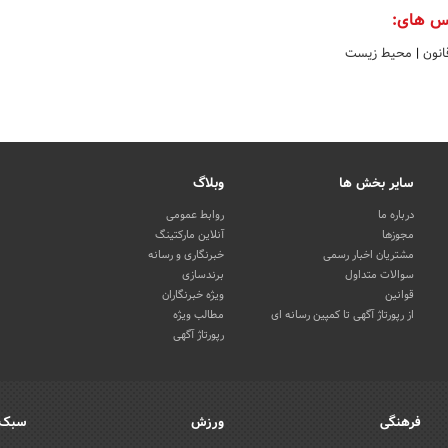
س های:
انون
|
محیط زیست
سایر بخش ها
وبلاگ
درباره ما
روابط عمومی
مجوزها
آنلاین مارکتینگ
مشتریان اخبار رسمی
خبرنگاری و رسانه
سوالات متداول
برندسازی
قوانین
ویژه خبرنگاران
از رپورتاژ آگهی تا کمپین رسانه ای
مطالب ویژه
رپورتاژ آگهی
فرهنگی
ورزش
سبک 