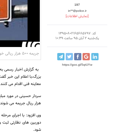
197
in**@police.ir
[نمایش اطلاعات]
کد: 13950802165685797
یک‌شنبه 2 آبان 95 ساعت 10:39
جریمه 500 هزار ریالی خودروهای فاقد معاینه فنی
https://goo.gl/5qtUYw
به گزارش اخبار رسمی به 
بزرگ،با اعلام این خبر گف
معاینه فنی اقدام می کنند.
هزار ریال جریمه می شوند.
وی افزود: با اجرای مرحله
شود.