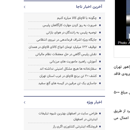
آخرین اخبار ناجا
چگونه با قاچاق کالا مبارزه کنیم
ضرورت به روز کردن مهارت کارآگاهان پلیس
توصیه پلیس به رانندگان در هوای بارانی
جایگاه ویژه اشراف فرماندهی در نیروی انتظامی
جستجو
توقیف 122 میلیارد تومان انواع کالای قاچاق در همدان
نقش پلیس آگاهی در حل معضلات نظام مالیاتی
آموزش، راهبرد ماموریت های مرزبانی
هور تهران
سفارتخانه ها هیچ مشکل امنیتی نداشته اند
رودی فاقد
کشف 20 تن برنج قاچاق در غرب استان تهران
جاسازی یک تن مرفین در کیسه های گچ سفید
سردار حسینی در مورد مبلغ جریمه نداشتن برگه معاینه فنی معتبر نیز گفت: صاحبان خودروهای فاقد معاینه فنی مبلغ 500
اخبار ویژه
د از طریق
طراحی سایت در اصفهان بهترین شیوه تبلیغات
ه نیز برای خودرو اعمال می
اینترنتی در اصفهان
فروشگاه اینترنتی کشاورزی اگری راز