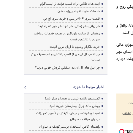
ایده های طلایی برای کسب درآمد از اینستاگرام
یکی زوج و
خدمات سایت انجام پروژه ماهان
قیمت سرور HP/بررسی و خرید سرور اچ پی
به گفته رئیس پلیس راهور تهران بزرگ، مالکان خودروها می توانند با مراجعه به سامانه سیمفا(http://symfa.moi.ir) و
هر زبانی، هر زمانی، هر کجا، هر جور که راحتید!
رونمایی از سایت بلوباکس با هدف خدمات پرداخت
سریع با نازلترین قیمت
رای عالی
خرید تلگرام پرمیوم با ارزان ترین قیمت
ابتدای مهر
چرا لامپ ال ای دی از لامپ رشته‌ای و کم مصرف بهتر
لت دوباره
است؟
چرا پنل های ال ای دی سقفی فروش خوبی دارند؟
اخبار مرتبط با حوزه
کمیسیون راننده تپسی در همدان صفر شد!
ت.
روشن ماند چراغ بیمارستان خیریه امید
تخلف
امید؛ پیشرفته در درمان، گرفتار در تأمین تجهیزات
بیماران مبتلا به سرطان
راهنمای کامل استخدام پرستار کودک در نیاوران