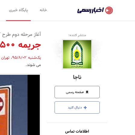
اخبار
خانه
پایگاه خبری
رسمی
-
آغاز مرحله دوم طرح 
منتشر کننده:
اخبار
جریمه 500 هزار ریالی خودروهای فاقد معاینه فنی
تایید
یک‌شنبه 95/8/02
،
تهران
شده
می شوند.
شرکت‌ها،
ناجا
سازمان‌ها
و
صفحه رسمی
روابط
دنبال کنید
عمومی‌ها
اطلاعات تماس