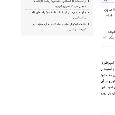
از تبلیغات تا همراهی اجتماعی؛ روایت تازه‌ای از
همدلی در یک کمپین شهری
 🦷 بدون
چگونه به پرستار کودک اعتماد کنیم؟ راهنمای کامل
اقدام
برای والدین
اهتمام نیکوکار صنعت ساختمان به آزادی زندانیان
غیرعمد در البرز
با ۲۵٪ تخفیف
بگیر ✅
امپراطورى
 امنیت را
ن به حدود
وین در آن
نمود. این
شیبهاى متفاوت برخوردار بوده