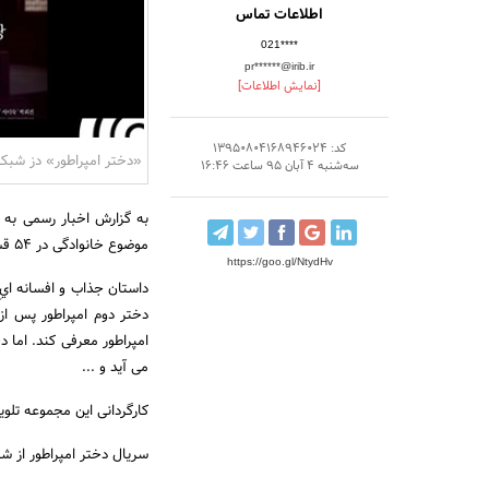
اطلاعات تماس
021****
pr******@irib.ir
[نمایش اطلاعات]
کد: 13950804168946024
«دختر امپراطور» دز شبکه
سه‌شنبه 4 آبان 95 ساعت 16:46
به گزارش اخبار رسمی به 
موضوع خانوادگی در 54 قسمت 60 دقیقه ای است.
https://goo.gl/NtydHv
داستان جذاب و افسانه ايِ
دختر دوم امپراطور پس از
امپراطور معرفی کند. اما د
می آید و ...
کارگردانی این مجموعه تلویزیونی را Lee Sang-Yeob و فیلم نامه آن را in-Young
سریال دختر امپراطور از شنبه تا چهارشنبه ساعت