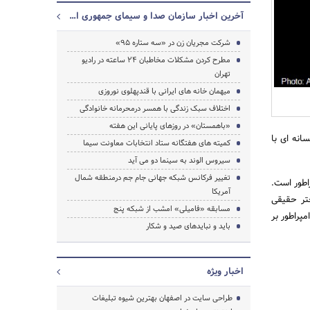
آخرین اخبار سازمان صدا و سیمای جمهوری اسلامی ایران
شرکت مجریان زن در «سه ستاره 95»
جستجو
مطرح کردن مشکلات مخاطبان ۲۴ ساعته در رادیو
تهران
میهمان خانه های ایرانی با قندپهلوی نوروزی
اختلاف سبک زندگی با همسر درمحرمانه خانوادگی
«باهمستان» در روزهای پایانی این هفته
انه ای با
کمیته های هفتگانه ستاد انتخابات معاونت سیما
سیروس الوند به سینما دو می آید
تغییر فرکانس شبکه جهانی جام جم درمنطقه شمال
اطور است.
آمریکا
ختر حقیقی
مسابقه «فامیلی» امشب از شبکه پنج
مپراطور بر
باید و نباید‌های صید و شکار
اخبار ویژه
طراحی سایت در اصفهان بهترین شیوه تبلیغات