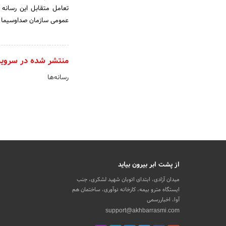
تعامل متقابل این رسانه 
عمومی سازمان صداوسیما ا
منتشر شده در سروی
رسانه‌ها
از پشت ابر بیرون بیاید
میدان آزادی، ابتدای اتوبان شهید لشکری، جنب
ایستگاه مترو بیمه، کارخانه نوآوری، ساختمان هم
آوا، اخباررسمی
support@akhbarrasmi.com