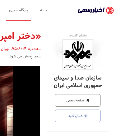
اخبار
خانه
پایگاه خبری
رسمی
-
«دختر امپر
منتشر کننده:
اخبار
سه‌شنبه 95/8/04
،
تهران
تایید
سیما پخش می شود.
شده
شرکت‌ها،
سازمان صدا و سیمای
سازمان‌ها
جمهوری اسلامی ایران
و
صفحه رسمی
روابط
عمومی‌ها
دنبال کنید