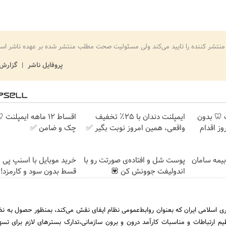
منتشر کننده را تایید می‌کند ولی مسئولیت صحت مطلب منتشر شده بر عهده ناشر اس
پروفایل ناشر
گزارش 
پلنت 🦷 بدون
ایمپلنت دندان با ۲۵٪ تخفیف
اقساط ۱۲ ماهه ایمپلنت
ز اقدام
واقعی، همین امروز نوبت بگیر ✅
چک و ضامن ✅
بیمه سامان
پوست شل و افتاده‌ی صورتت رو با
اندولیفت جوونش کن 💟
قسط بدون سود و کارمزد!
اسلامی ایران که بعنوان روابط‌عمومی نظام ایفای نقش می‌کند، بمنظور حصول به نظا
ظیم ارتباطات و مناسبات کارآمد درون و برون سازمانی،تدارک بسترهای لازم برای تس