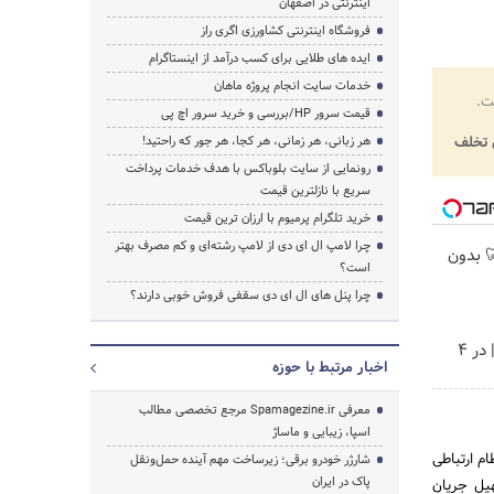
اینترنتی در اصفهان
فروشگاه اینترنتی کشاورزی اگری راز
ایده های طلایی برای کسب درآمد از اینستاگرام
خدمات سایت انجام پروژه ماهان
ت.
قیمت سرور HP/بررسی و خرید سرور اچ پی
تخلف
هر زبانی، هر زمانی، هر کجا، هر جور که راحتید!
رونمایی از سایت بلوباکس با هدف خدمات پرداخت
سریع با نازلترین قیمت
خرید تلگرام پرمیوم با ارزان ترین قیمت
چرا لامپ ال ای دی از لامپ رشته‌ای و کم مصرف بهتر
 🦷 بدون
است؟
چرا پنل های ال ای دی سقفی فروش خوبی دارند؟
خرید موبایل با اسنپ پی | در ۴
اخبار مرتبط با حوزه
معرفی Spamagezine.ir مرجع تخصصی مطالب
اسپا، زیبایی و ماساژ
م ارتباطی
شارژر خودرو برقی؛ زیرساخت مهم آینده حمل‌ونقل
پاک در ایران
هیل جریان