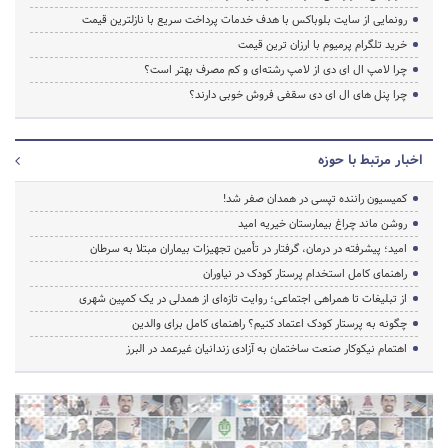
رونمایی از سایت بلوباکس با هدف خدمات پرداخت سریع با نازلترین قیمت
خرید تلگرام پرمیوم با ارزان ترین قیمت
چرا لامپ ال ای دی از لامپ رشته‌ای و کم مصرف بهتر است؟
چرا پنل های ال ای دی سقفی فروش خوبی دارند؟
اخبار مرتبط با حوزه
کمیسیون راننده تپسی در همدان صفر شد!
روشن ماند چراغ بیمارستان خیریه امید
امید؛ پیشرفته در درمان، گرفتار در تأمین تجهیزات بیماران مبتلا به سرطان
راهنمای کامل استخدام پرستار کودک در نیاوران
از تبلیغات تا همراهی اجتماعی؛ روایت تازه‌ای از همدلی در یک کمپین شهری
چگونه به پرستار کودک اعتماد کنیم؟ راهنمای کامل برای والدین
اهتمام نیکوکار صنعت ساختمان به آزادی زندانیان غیرعمد در البرز