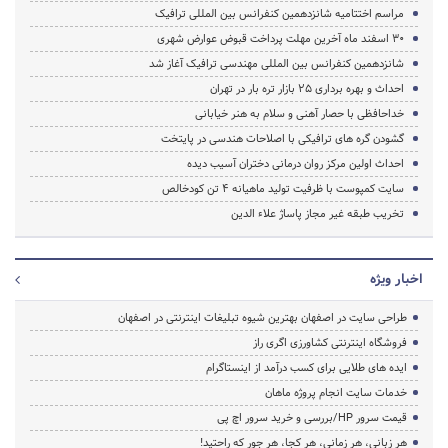
مراسم اختتامیه شانزدهمین کنفرانس بین المللی ترافیک
30 اسفند ماه آخرین مهلت پرداخت قبوض عوارض شهری
شانزدهمین کنفرانس بین المللی مهندسی ترافیک آغاز شد
احداث و بهره برداری 25 بازار تره بار در تهران
خداحافظی با حصار آهنی و سلام به هنر خیابانی
گشودن گره های ترافیکی با اصلاحات هندسی در پایتخت
احداث اولین مرکز روان درمانی دختران آسیب دیده
سایت کمپوست با ظرفیت تولید ماهیانه 4 تن کودخالص
تخریب طبقه غیر مجاز پاساژ علاء الدین
اخبار ویژه
طراحی سایت در اصفهان بهترین شیوه تبلیغات اینترنتی در اصفهان
فروشگاه اینترنتی کشاورزی اگری راز
ایده های طلایی برای کسب درآمد از اینستاگرام
خدمات سایت انجام پروژه ماهان
قیمت سرور HP/بررسی و خرید سرور اچ پی
هر زبانی، هر زمانی، هر کجا، هر جور که راحتید!