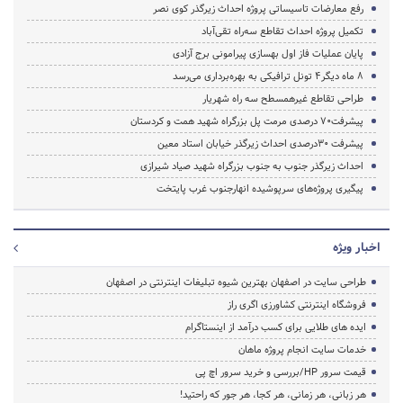
رفع معارضات تاسیساتی پروژه احداث زیرگذر کوی نصر
تکمیل پروژه احداث تقاطع سه‌راه تقی‌آباد
پایان عملیات فاز اول بهسازی پیرامونی برج آزادی
8 ماه دیگر4 تونل ترافیکی به بهره‌برداری می‌رسد
طراحی تقاطع غیرهمسطح سه راه شهریار
پیشرفت70 درصدی مرمت پل بزرگراه‌ شهید همت و کردستان
پیشرفت 30درصدی احداث زیرگذر خیابان استاد معین
احداث زیرگذر جنوب به جنوب بزرگراه شهید صیاد شیرازی
پیگیری پروژه‌های سرپوشیده‌ انهارجنوب غرب پایتخت
اخبار ویژه
طراحی سایت در اصفهان بهترین شیوه تبلیغات اینترنتی در اصفهان
فروشگاه اینترنتی کشاورزی اگری راز
ایده های طلایی برای کسب درآمد از اینستاگرام
خدمات سایت انجام پروژه ماهان
قیمت سرور HP/بررسی و خرید سرور اچ پی
هر زبانی، هر زمانی، هر کجا، هر جور که راحتید!