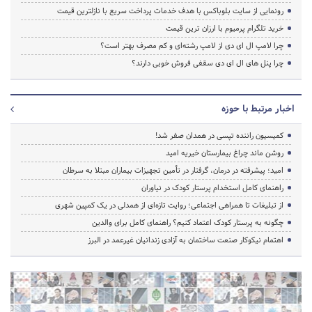
رونمایی از سایت بلوباکس با هدف خدمات پرداخت سریع با نازلترین قیمت
خرید تلگرام پرمیوم با ارزان ترین قیمت
چرا لامپ ال ای دی از لامپ رشته‌ای و کم مصرف بهتر است؟
چرا پنل های ال ای دی سقفی فروش خوبی دارند؟
اخبار مرتبط با حوزه
کمیسیون راننده تپسی در همدان صفر شد!
روشن ماند چراغ بیمارستان خیریه امید
امید؛ پیشرفته در درمان، گرفتار در تأمین تجهیزات بیماران مبتلا به سرطان
راهنمای کامل استخدام پرستار کودک در نیاوران
از تبلیغات تا همراهی اجتماعی؛ روایت تازه‌ای از همدلی در یک کمپین شهری
چگونه به پرستار کودک اعتماد کنیم؟ راهنمای کامل برای والدین
اهتمام نیکوکار صنعت ساختمان به آزادی زندانیان غیرعمد در البرز