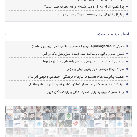
چرا لامپ ال ای دی از لامپ رشته‌ای و کم مصرف بهتر است؟
چرا پنل های ال ای دی سقفی فروش خوبی دارند؟
اخبار مرتبط با حوزه
معرفی Spamagezine.ir مرجع تخصصی مطالب اسپا، زیبایی و ماساژ
شارژر خودرو برقی؛ زیرساخت مهم آینده حمل‌ونقل پاک در ایران
رونمایی از سایت رسانه پارسی؛ مرجع راهنمایی مراحل بازی‌ها
سیتا؛ مرجع بازنشر اخبار به‌روز ایران و جهان
اهمیت پیام‌رسان‌های همسو با نیازهای فرهنگی، اجتماعی و بومی ایرانیان
حرفینا ؛ صدای همگرایی در بستر گفتگو، تبادل نظر، تفکر، سواد رسانه‌ای
ارائه اشتراک ویژه به بازار صادرکنندگان و واردکنندگان عزیز