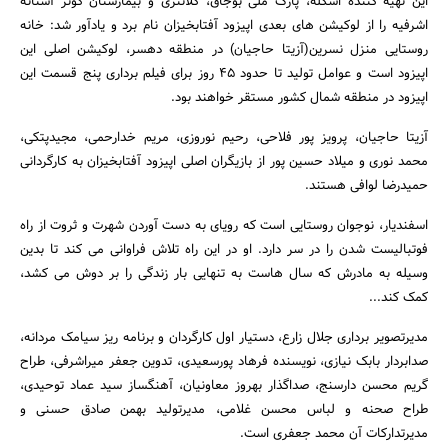
این تهیه کننده اسکله، پارک ملی بوجاق، کلانتری و بیمارستان کوثر آستانه
اشرفیه را از لوکیشن های بعدی اپیزود آفتابخیزان نام برد و یادآور شد: خانه
روستایی منزل نسرین(آزیتا حاجیان) در منطقه دهسر، لوکیشن اصلی این
اپیزود است و عوامل تولید تا حدود 45 روز برای فیلم برداری پنج قسمت این
اپیزود در منطقه شمال کشور مستقر خواهند بود.
آزیتا حاجیان، پرویز پور فلاحی، رحیم نوروزی، مریم خدارحمی، مجیدپتکی،
محمد نوری و میلاد حسین پور از بازیگران اصلی اپیزود آفتابخیزان به کارگردانی
حمیدرضا لوافی هستند.
جستجو
اسفندیار، نوجوان روستایی است که رویای به دست آوردن شهرت و ثروت از راه
فوتبالیست شدن را در سر دارد. او در این راه تلاش فراوانی می کند تا بدین
وسیله به مادرش که سال هاست به تنهایی بار زندگی را بر دوش می کشد،
کمک کند...
مدیرتصویر برداری جلال زارع، دستیار اول کارگردان و برنامه ریز سیامک مردانه،
صدابردار بابک نیازی، نویسنده فرهاد پورسعیدی، تدوین جعفر میراشرفی، طراح
گریم محسن دارسنج، صداگذار بهروز معاونیان، آهنگساز سید عماد توحیدی،
طراح صحنه و لباس محسن غلامی، مدیرتولید بهمن صادق حسنی و
مدیرتدارکات آن محمد جعفری است.