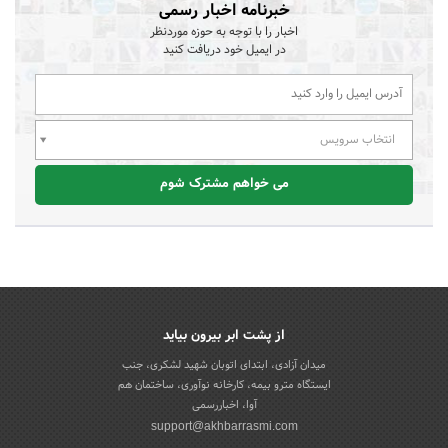
خبرنامه اخبار رسمی
اخبار را با توجه به حوزه موردنظر
در ایمیل خود دریافت کنید
انتخاب سرویس
می خواهم مشترک شوم
از پشت ابر بیرون بیاید
میدان آزادی، ابتدای اتوبان شهید لشکری، جنب
ایستگاه مترو بیمه، کارخانه نوآوری، ساختمان هم
آوا، اخباررسمی
support@akhbarrasmi.com