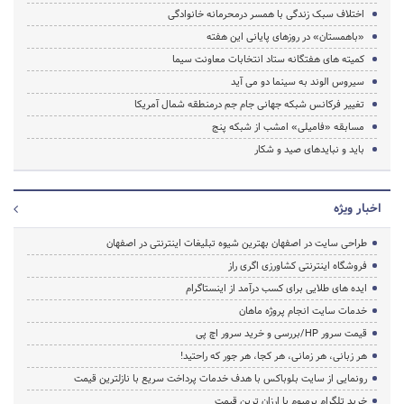
اختلاف سبک زندگی با همسر درمحرمانه خانوادگی
«باهمستان» در روزهای پایانی این هفته
کمیته های هفتگانه ستاد انتخابات معاونت سیما
سیروس الوند به سینما دو می آید
تغییر فرکانس شبکه جهانی جام جم درمنطقه شمال آمریکا
مسابقه «فامیلی» امشب از شبکه پنج
باید و نباید‌های صید و شکار
اخبار ویژه
طراحی سایت در اصفهان بهترین شیوه تبلیغات اینترنتی در اصفهان
فروشگاه اینترنتی کشاورزی اگری راز
ایده های طلایی برای کسب درآمد از اینستاگرام
خدمات سایت انجام پروژه ماهان
قیمت سرور HP/بررسی و خرید سرور اچ پی
هر زبانی، هر زمانی، هر کجا، هر جور که راحتید!
رونمایی از سایت بلوباکس با هدف خدمات پرداخت سریع با نازلترین قیمت
خرید تلگرام پرمیوم با ارزان ترین قیمت