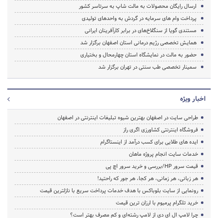
ارسال رایگان محصولات به مالت شاپ به سرتاسر کشور
پرداخت وام های سرمایه در گردش به واحدهای تولیدی
مستندی گویا از سنگلاخ‌های در برابر کارآفرینان ایرانی
همایش تخصصی رژیم درمانی استان اصفهان برگزار شد
حضور به مالت در نمایشگاه استان چهارمحال و بختیاری
سمینار تخصصی طب سنتی در تهران برگزار شد
اخبار ویژه
طراحی سایت در اصفهان بهترین شیوه تبلیغات اینترنتی در اصفهان
فروشگاه اینترنتی کشاورزی اگری راز
ایده های طلایی برای کسب درآمد از اینستاگرام
خدمات سایت انجام پروژه ماهان
قیمت سرور HP/بررسی و خرید سرور اچ پی
هر زبانی، هر زمانی، هر کجا، هر جور که راحتید!
رونمایی از سایت بلوباکس با هدف خدمات پرداخت سریع با نازلترین قیمت
خرید تلگرام پرمیوم با ارزان ترین قیمت
چرا لامپ ال ای دی از لامپ رشته‌ای و کم مصرف بهتر است؟