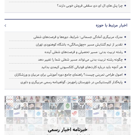
چرا پنل های ال ای دی سقفی فروش خوبی دارند؟
اخبار مرتبط با حوزه
مدرک مربیگری آمادگی جسمانی؛ شرایط، دوره‌ها و فرصت‌های شغلی
تقدیر از تیم گشایش مسیر «چهل‌سالگی» باشگاه کوهنوردی تهران
رشته تربیت بدنی: مسیر تحصیلی و فرصت‌های شغلی آینده
چگونه رشته تربیت بدنی می‌تواند مسیر شغلی شما را تغییر دهد
هر آنچه باید درباره کارت‌های فوتبالی کلکسیونی کیمدی بدانید
اصول طراحی تمرینی چیست؟ راهنمای جامع دوره آموزشی برای مربیان و ورزشکاران
پایه‌گذار کلیستنیکس در شهرستان رامهرمز، گواهینامه رسمی مربیگری و داوری
خبرنامه اخبار رسمی