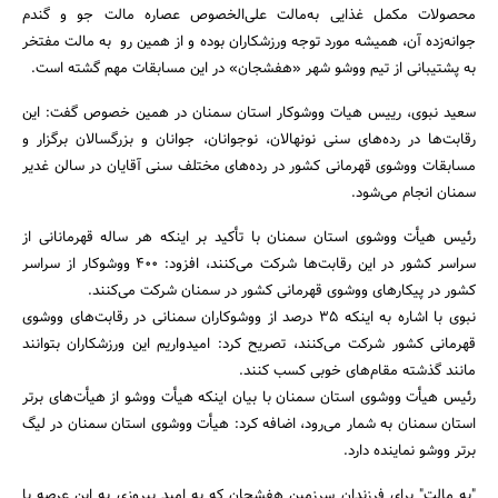
محصولات مکمل غذایی به‌مالت علی‌الخصوص عصاره مالت جو و گندم
جوانه‌زده آن، همیشه مورد توجه ورزشکاران بوده و از همین رو به مالت مفتخر
به پشتیبانی از تیم ووشو شهر «هفشجان» در این مسابقات مهم گشته است.
سعید نبوی، رییس هیات ووشوکار استان سمنان در همین خصوص گفت: این
رقابت‌ها در رده‌های سنی نونهالان، نوجوانان، جوانان و بزرگسالان برگزار و
مسابقات ووشوی قهرمانی کشور در رده‌های مختلف سنی آقایان در سالن غدیر
سمنان انجام می‌شود.
جستجو
رئیس هیأت ووشوی استان سمنان با تأکید بر اینکه هر ساله قهرمانانی از
سراسر کشور در این رقابت‌ها شرکت می‌کنند، افزود: 400 ووشوکار از سراسر
کشور در پیکارهای ووشوی قهرمانی کشور در سمنان شرکت می‌کنند.
نبوی با اشاره به اینکه 35 درصد از ووشوکاران سمنانی در رقابت‌های ووشوی
قهرمانی کشور شرکت می‌کنند، تصریح کرد: امیدواریم این ورزشکاران بتوانند
مانند گذشته مقام‌های خوبی کسب کنند.
رئیس هیأت ووشوی استان سمنان با بیان اینکه هیأت ووشو از هیأت‌های برتر
استان سمنان به شمار می‌رود، اضافه کرد: هیأت ووشوی استان سمنان در لیگ
برتر ووشو نماینده دارد.
"به مالت" برای فرزندان سرزمین هفشجان که به امید پیروزی به این عرصه پا