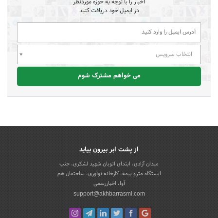
اخبار را با توجه به حوزه موردنظر
در ایمیل خود دریافت کنید
انتخاب سرویس
می خواهم مشترک شوم
از پشت ابر بیرون بیاید
میدان آزادی، ابتدای اتوبان شهید لشکری، جنب
ایستگاه مترو بیمه، کارخانه نوآوری، ساختمان هم
آوا، اخباررسمی
support@akhbarrasmi.com