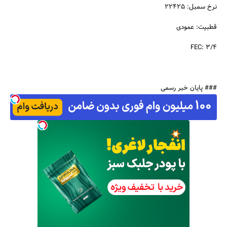
نرخ سمبل: 22425
قطبیت: عمودی
3/4 :FEC
جستجو
### پایان خبر رسمی