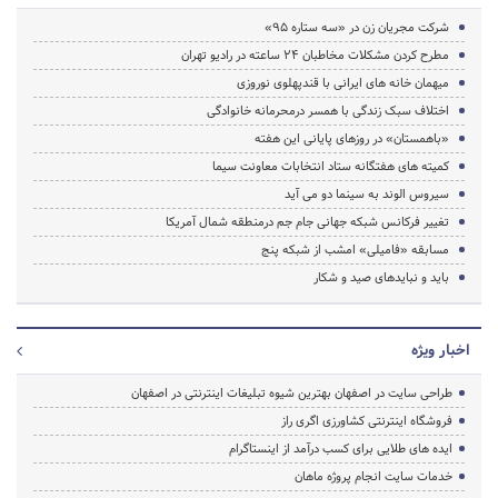
شرکت مجریان زن در «سه ستاره 95»
مطرح کردن مشکلات مخاطبان ۲۴ ساعته در رادیو تهران
میهمان خانه های ایرانی با قندپهلوی نوروزی
اختلاف سبک زندگی با همسر درمحرمانه خانوادگی
«باهمستان» در روزهای پایانی این هفته
کمیته های هفتگانه ستاد انتخابات معاونت سیما
سیروس الوند به سینما دو می آید
تغییر فرکانس شبکه جهانی جام جم درمنطقه شمال آمریکا
مسابقه «فامیلی» امشب از شبکه پنج
باید و نباید‌های صید و شکار
اخبار ویژه
طراحی سایت در اصفهان بهترین شیوه تبلیغات اینترنتی در اصفهان
فروشگاه اینترنتی کشاورزی اگری راز
ایده های طلایی برای کسب درآمد از اینستاگرام
خدمات سایت انجام پروژه ماهان