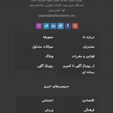
میدان آزادی، ابتدای اتوبان شهید لشکری، جنب
ایستگاه مترو بیمه، کارخانه نوآوری، ساختمان هم
آوا، اخباررسمی
support@akhbarrasmi.com
درباره ما
مجوزها
مشتریان
سوالات متداول
قوانین و مقررات
وبلاگ
از رپورتاژ آگهی تا کمپین
رپورتاژ آگهی
رسانه ای
سرویس‌های خبری
اقتصادی
اجتماعی
فرهنگی
ورزش