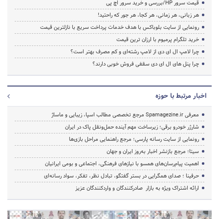
قیمت سرور HP/بررسی و خرید سرور اچ پی
هر زبانی، هر زمانی، هر کجا، هر جور که راحتید!
رونمایی از سایت بلوباکس با هدف خدمات پرداخت سریع با نازلترین قیمت
خرید تلگرام پرمیوم با ارزان ترین قیمت
چرا لامپ ال ای دی از لامپ رشته‌ای و کم مصرف بهتر است؟
چرا پنل های ال ای دی سقفی فروش خوبی دارند؟
اخبار مرتبط با حوزه
معرفی Spamagezine.ir مرجع تخصصی مطالب اسپا، زیبایی و ماساژ
شارژر خودرو برقی؛ زیرساخت مهم آینده حمل‌ونقل پاک در ایران
رونمایی از سایت رسانه پارسی؛ مرجع راهنمایی مراحل بازی‌ها
سیتا؛ مرجع بازنشر اخبار به‌روز ایران و جهان
اهمیت پیام‌رسان‌های همسو با نیازهای فرهنگی، اجتماعی و بومی ایرانیان
حرفینا ؛ صدای همگرایی در بستر گفتگو، تبادل نظر، تفکر، سواد رسانه‌ای
ارائه اشتراک ویژه به بازار صادرکنندگان و واردکنندگان عزیز